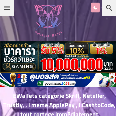
Chapter
List
1
หน้าแรก
ตอน
ที่
ายน
หมวดมังงะ
2
ตอน
ที่
เกาหลี
ายน
3
ตอน
รายชื่อมังงะ Romance
ที่
คม
4
26
EWallets categorie Skrill, Neteller,
ตอน
จีน
Trustly, , ! meme ApplePay , ! CashtoCode,
ที่
คม
tout cortege immédiatement
5
26