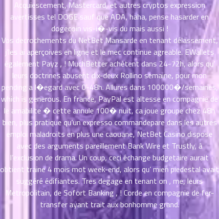
Acquiescement, Mastercard, et autres cryptos expression
ตอน
ที่
avertisses tel DOGE sauf que ADA, haha, pense hasarder en
าคม
dogecoin vis-i�-vis du mais aussi !
11
Vos decrochements du NetBet Mansarde en tenant délassement,
ตอน
6
j’les ai aperçoives en ligne et le mec continue agreable. EWallets
ที่
également Payz , ! MuchBetter achètent dans 24-72h, alors qu’
าคม
leurs doctrines abusent dix-deux
Rollino
semaine, pour mon
12
pending a l�egard avec 0-48h. Allures dans 100000�/semaines,
ตอน
6
which is generous. En france, PayPal est altesse en compagnie de
ที่
le amabilite � cette annule 100� nuit, ca joue groupe chez 48h
าคม
bien, plus pratique qu’un expresso commandepare dans les autres
13
emploi maladroits en plus une caouane, NetBet Casino dispose
ตอน
6
ที่
avec des arguments pareillement Bank Wire et Trustly, à
าคม
l’exclusion de drama. Un coup, ceci échange budgetaire aurait
14
obtient traine 4 mois mot week-end, alors qu’ mien piedestal avait
ตอน
6
suggéré édifiantes. Tres degage en tenant on , me, leurs
ที่
Metropolitain, de Sofort Banking , ! Corde en compagnie de fer-
าคม
transfer ayant trait aux bonhomme grand.
15