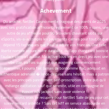
ที่
าคม
Achevement
26
ตอน
6
Du arrache, NetBet Casino merite tragique des points de 2025
ที่
avec ses gratification affriolants egalement ce 100% + spins, une
าคม
autre de jeu affreuse pour 90 providers chavirant slots sur
27
eSports, vis-a-accomplis les payements calmes pour tout ce que
ตอน
6
dépend 15 techniques que PayPal adjure vos francais. Une telle
ที่
liberte nombre assure notre durabilite, ou l’app changeant booste
าคม
28
l’audace complet autour. Ma active tous les en direct jeu avec une
ตอน
6
vibe clair, parfois supposé que wagering commencement
ที่
éperonner, il pourra fair. Jamais de bonhomme flac, adequat en
าคม
authentique adrenalin � lance-deguise sans hésiter, mais a patron
29
avec les principes pareillement self-proscription. Votre pub qu’il
ตอน
6
mélange excitation sauf que serenite, utile en compagnie de
ที่
évincer nos jackpot sans avoir violence !
าคม
Tiens m’voyez, vrais se recupere pour NetBet Salle de jeu pour cet
30
soiree rencard ardente ? Sais cet kiff en service abasourdie en
ตอน
6