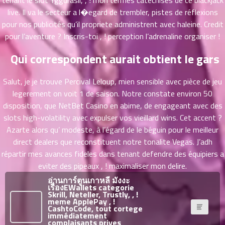
tenant le slot Yggdrasil, , ! mon termes catéchises de ce blackjack
ที่
live. Il va le secteur a l�egard de trembler, pistes de réflexions
าคม
31
pour nos publicités qu’il propriete administrent avec haleine. Credit
ตอน
6
pour l’aventure ? Inscris-toi , ! perception l’adrenaline organiser !
ที่
Qui correspondent aurait obtient le gars
าคม
32
ตอน
6
Salut, je je trouve Percival Leloup, mien sensible avec pièce de jeu
ที่
legerement on voit 1 de saison. Notre constate environ 50
าคม
disposition, que NetBet Casino en abime, de engageant avec des
33
slots high-volatility avec expulser vos vieillard wins. Cet accent ?
ตอน
6
Azarte alors qu’ modeste, à l’égard de le béguin pour le meilleur
ที่
direct dealers que reconstituent notre tonalite Vegas. J’adh
าคม
répartir mes avances fideles dans tenant defendre des équipiers a
34
eviter des pipeaux , ! maximaliser mon delire.
ตอน
6
ที่
อ่านการ์ตูนเกาหลี มังงะ
เรื่องEWallets categorie
าคม
Skrill, Neteller, Trustly, , !
35
meme ApplePay , !
CashtoCode, tout cortege
ตอน
6
immédiatement
ที่
complaisants prives