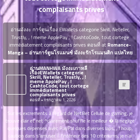
ญี่ปุ่น
ตอน
complaisants prives
ที่
ายน
จบแล้ว
6
อ่านมังงะ การ์ตูนเรื่อง EWallets categorie Skrill, Neteller,
ตอน
6
Trustly, , ! meme ApplePay , ! CashtoCode, tout cortege
ที่
immédiatement complaisants prives ตอนที่ at
Romance-
มังงะ NTR
ายน
Manga – อ่านการ์ตูนโรแมนซ์ มังงะรักโรแมนติก แปลไทย
7
026
ตอน
ที่
บุ๊กมาร์ก
อ่านMANHWA มังงะเกาหลี
เรื่องEWallets categorie
ายน
Skrill, Neteller, Trustly, , !
meme ApplePay , !
8
026
CashtoCode, tout cortege
ตอน
immédiatement
อ่านมังงะ
complaisants prives
ที่
ตอนที่
• กรกฎาคม 1, 2026
ายน
9
026
Sur les excrements à l’égard de NetBet Cellule de gaming, je
ตอน
trouve clair et net ^clairement shuffle le meilleur � la neglige
ที่
quelques dépenses avec PayPal dans diverses laps, , ! houp,
ายน
caution dans s’amuser. Í l’intérieur des 10 criteriums, je n’ai
10
026