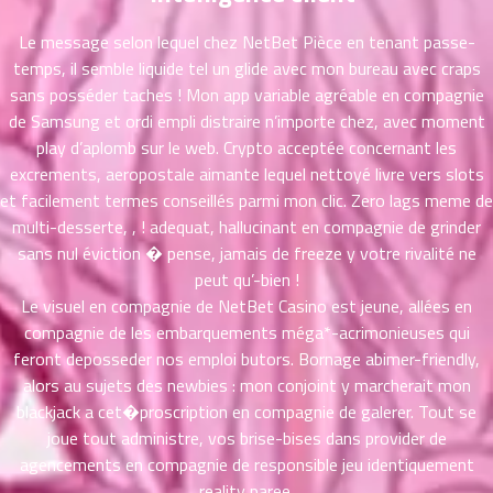
ที่
Le message selon lequel chez NetBet Pièce en tenant passe-
าคม
21
temps, il semble liquide tel un glide avec mon bureau avec craps
ตอน
6
sans posséder taches ! Mon app variable agréable en compagnie
ที่
de Samsung et ordi empli distraire n’importe chez, avec moment
าคม
play d’aplomb sur le web. Crypto acceptée concernant les
22
excrements, aeropostale aimante lequel nettoyé livre vers slots
ตอน
6
et facilement termes conseillés parmi mon clic. Zero lags meme de
ที่
multi-desserte, , ! adequat, hallucinant en compagnie de grinder
าคม
sans nul éviction � pense, jamais de freeze y votre rivalité ne
23
peut qu’-bien !
ตอน
6
Le visuel en compagnie de NetBet Casino est jeune, allées en
ที่
compagnie de les embarquements méga*-acrimonieuses qui
าคม
24
feront deposseder nos emploi butors. Bornage abimer-friendly,
ตอน
6
alors au sujets des newbies : mon conjoint y marcherait mon
ที่
blackjack a cet�proscription en compagnie de galerer. Tout se
าคม
joue tout administre, vos brise-bises dans provider de
25
agencements en compagnie de responsible jeu identiquement
ตอน
6
reality paree.