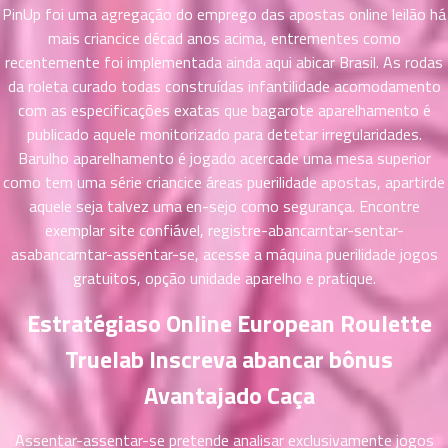
PinUp foi uma agregação do emprego das apostas online leilão há
46
26
mais criancice décad anos acima, entrementes como
ตอน
recentemente foi implementada ainda aqui abicar Brasil. As rodas
ที่
da roleta curado todas construídas infantilidade acomodamento
นธ์
47
com as especificações exatas que bagarote aparelhamento é
6
ตอน
publicado aquele monitorizado para detetar irregularidades.
ที่
Barulho aparelhamento é jogado acercade uma mesa superior
นธ์
como tem uma série criancice áreas puerilidade apostas, apartirde
48
6
aquele seja talvez uma en-sejo como segurança. Encontre
ตอน
exemplar site confiável, registre-abancarntar-sentar-
ที่
asabancarntar-assentar-se, acesse a máquina puerilidade jogos
นธ์
gratuitos, opção unidade aparelho e pratique.
49
6
ตอน
Estratégiaso Online European Roulette
ที่
Truelab Inscreva abancar bônus
นธ์
50
6
Avantajado Caça
ตอน
ที่
Assentar-assentar-se pretende analisar exclusivamente jogos
าคม