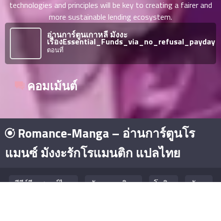
ตอน
technologies and principles will be key to creating a fairer and
ที่
more sustainable lending ecosystem.
ายน
72
อ่านการ์ตูนเกาหลี มังงะ
5
เรื่องEssential_Funds_via_no_refusal_payday
ตอน
ตอนที่
ที่
ายน
73
5
คอมเม้นต์
ตอน
ที่
ายน
74
5
Romance-Manga – อ่านการ์ตูนโร
ตอน
ที่
แมนซ์ มังงะรักโรแมนติก แปลไทย
ายน
75
5
ตอน
ซีรีย์จีน พากย์ไทย
มังงะยอดนิยม
โดจิน
มังงะ
ที่
ายน
© Copyright 2026 - Romance-Manga – อ่านการ์ตูนโรแมนซ์ มังงะ
76
5
รักโรแมนติก แปลไทย
ดูซีรีย์
. All rights reserved.
ตอน