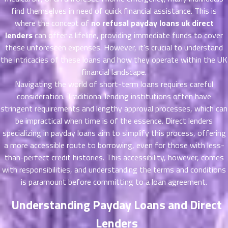
ตอน
6
find themselves in need of quick financial assistance. This is
ที่
where the concept of
no refusal payday loans uk direct
าคม
lenders
can offer a lifeline, providing immediate funds to cover
16
ตอน
these unforeseen expenses. However, it’s crucial to understand
6
ที่
the intricacies of these loans and how they operate within the UK
าคม
financial landscape.
17
Navigating the world of short-term loans requires careful
ตอน
6
consideration. Traditional lending institutions often have
ที่
stringent requirements and lengthy approval processes, which can
าคม
be impractical when time is of the essence. Direct lenders
18
specializing in payday loans aim to simplify this process, offering
ตอน
6
a more accessible route to borrowing, even for those with less-
ที่
than-perfect credit histories. This accessibility, however, comes
าคม
with responsibilities, and understanding the terms and conditions
19
ตอน
is paramount before committing to a loan agreement.
6
ที่
Understanding Payday Loans and Direct
าคม
20
Lenders
ตอน
6