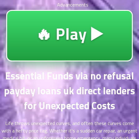
ตอน
Advancements
ที่
าคม
11
🔥 Play ▶️
ตอน
6
ที่
าคม
12
ตอน
6
ที่
Essential Funds via no refusal
าคม
13
ตอน
6
payday loans uk direct lenders
ที่
าคม
for Unexpected Costs
14
ตอน
6
ที่
Life throws unexpected curves, and often these curves come
าคม
with a hefty price tag. Whether it's a sudden car repair, an urgent
15
medical bill, or an unforeseen home emergency, many individuals