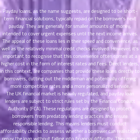
ที่
Payday loans, as the name suggests, are designed to be short-
าคม
term financial solutions, typically repaid on the borrower’s next
21
payday. They are generally for smaller amounts of money,
ตอน
6
ที่
intended to cover urgent expenses until the next income arrives.
าคม
The appeal of these loans lies in their speed and convenience, as
22
well as the relatively minimal credit checks involved. However, it's
ตอน
6
important to recognise that this convenience often comes at a
ที่
higher cost in the form of interest rates and fees. Direct lenders,
าคม
in this context, are companies that provide these loans directly to
23
borrowers, cutting out the middleman and potentially offering
ตอน
6
more competitive rates and a more personalized service.
ที่
The UK financial market is heavily regulated, and payday loan
าคม
lenders are subject to strict rules set by the Financial Conduct
24
Authority (FCA). These regulations are designed to protect
ตอน
6
ที่
borrowers from predatory lending practices and ensure
าคม
responsible lending. This means lenders must conduct
25
affordability checks to assess whether a borrower can realistically
ตอน
6
repay the loan without falling into financial difficulty. They must