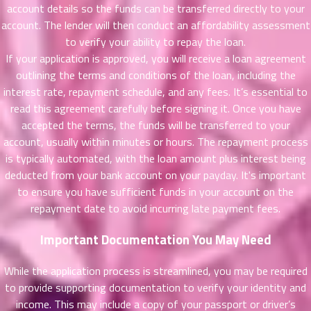
account details so the funds can be transferred directly to your
51
25
ตอน
account. The lender will then conduct an affordability assessment
ที่
to verify your ability to repay the loan.
ายน
If your application is approved, you will receive a loan agreement
52
5
outlining the terms and conditions of the loan, including the
ตอน
interest rate, repayment schedule, and any fees. It’s essential to
ที่
read this agreement carefully before signing it. Once you have
ายน
accepted the terms, the funds will be transferred to your
53
5
account, usually within minutes or hours. The repayment process
ตอน
is typically automated, with the loan amount plus interest being
ที่
deducted from your bank account on your payday. It's important
ายน
to ensure you have sufficient funds in your account on the
54
5
ตอน
repayment date to avoid incurring late payment fees.
ที่
Important Documentation You May Need
ายน
55
5
ตอน
While the application process is streamlined, you may be required
ที่
to provide supporting documentation to verify your identity and
ายน
income. This may include a copy of your passport or driver’s