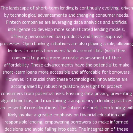
ตอน
The landscape of short-term lending is continually evolving, driven
ที่
by technological advancements and changing consumer needs.
ายน
Fintech companies are leveraging data analytics and artificial
67
5
intelligence to develop more sophisticated lending models,
ตอน
offering personalized loan products and faster approval
ที่
processes. Open banking initiatives are also playing a role, allowing
ายน
68
5
lenders to access borrowers' bank account data (with their
ตอน
consent) to gain a more accurate assessment of their
ที่
affordability. These advancements have the potential to make
ายน
short-term loans more accessible and affordable for borrowers.
69
5
However, it’s crucial that these technological innovations are
ตอน
accompanied by robust regulatory oversight to protect
ที่
consumers from potential risks. Ensuring data privacy, preventing
ายน
algorithmic bias, and maintaining transparency in lending practices
70
5
are essential considerations. The future of short-term lending will
ตอน
likely involve a greater emphasis on financial education and
ที่
responsible lending, empowering borrowers to make informed
ายน
71
5
decisions and avoid falling into debt. The integration of these