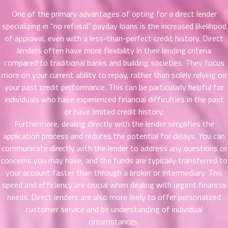
าคม
One of the primary advantages of opting for a direct lender
36
specializing in “no refusal” payday loans is the increased likelihood
ตอน
6
of approval, even with a less-than-perfect credit history. Direct
ที่
lenders often have more flexibility in their lending criteria
าคม
compared to traditional banks and building societies. They focus
37
more on your current ability to repay, rather than solely relying on
ตอน
6
ที่
your past credit performance. This can be particularly helpful for
าคม
individuals who have experienced financial difficulties in the past
38
or have limited credit history.
ตอน
6
Furthermore, dealing directly with the lender simplifies the
ที่
application process and reduces the potential for delays. You can
าคม
communicate directly with the lender to address any questions or
39
concerns you may have, and the funds are typically transferred to
ตอน
6
your account faster than through a broker or intermediary. This
ที่
speed and efficiency are crucial when dealing with urgent financial
าคม
needs. Direct lenders are also more likely to offer personalized
40
customer service and be understanding of individual
ตอน
6
ที่
circumstances.