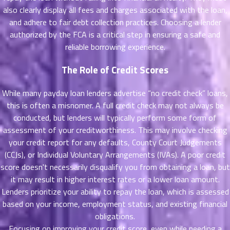
ที่
also clearly display all fees and charges associated with the loan,
าคม
and adhere to fair debt collection practices. Choosing a lender
26
authorized by the FCA is a critical step in ensuring a safe and
ตอน
6
reliable borrowing experience.
ที่
าคม
The Role of Credit Scores
27
ตอน
6
While many payday loan lenders advertise “no credit check” loans,
ที่
this is often a misnomer. A full credit check may not always be
าคม
conducted, but lenders will typically perform some form of
28
ตอน
assessment of your creditworthiness. This may involve checking
6
ที่
your credit report for any defaults, County Court Judgements
าคม
(CCJs), or Individual Voluntary Arrangements (IVAs). A poor credit
29
score doesn't necessarily disqualify you from obtaining a loan, but
ตอน
6
it may result in higher interest rates or a lower loan amount.
ที่
Lenders prioritize your ability to repay the loan, which is assessed
าคม
based on your income, employment status, and existing financial
30
obligations.
ตอน
6
Focusing on improving your credit score, even while needing a