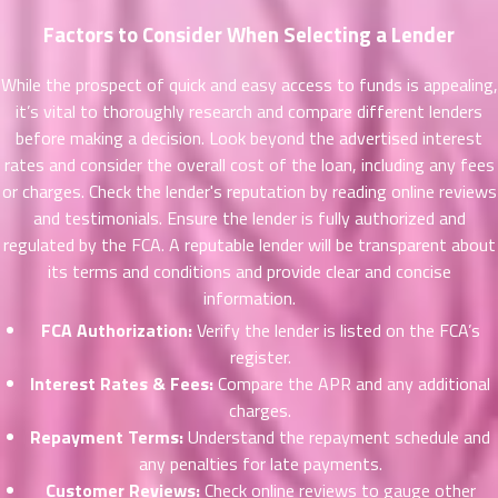
าคม
Factors to Consider When Selecting a Lender
41
ตอน
6
ที่
While the prospect of quick and easy access to funds is appealing,
นธ์
it’s vital to thoroughly research and compare different lenders
42
26
before making a decision. Look beyond the advertised interest
ตอน
rates and consider the overall cost of the loan, including any fees
ที่
or charges. Check the lender's reputation by reading online reviews
นธ์
and testimonials. Ensure the lender is fully authorized and
43
26
regulated by the FCA. A reputable lender will be transparent about
ตอน
its terms and conditions and provide clear and concise
ที่
information.
นธ์
44
26
FCA Authorization:
Verify the lender is listed on the FCA’s
ตอน
register.
ที่
Interest Rates & Fees:
Compare the APR and any additional
นธ์
charges.
45
26
Repayment Terms:
Understand the repayment schedule and
ตอน
any penalties for late payments.
ที่
Customer Reviews:
Check online reviews to gauge other
นธ์