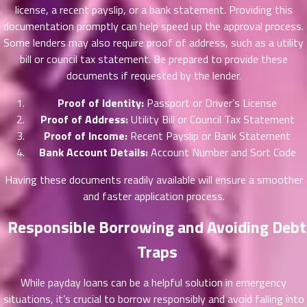
56
5
license, a recent payslip, or a bank statement. Providing this
ตอน
documentation promptly can help speed up the approval process.
ที่
Some lenders may also require proof of address, such as a utility
ายน
bill or council tax statement. Be prepared to provide these
57
5
documents if requested by the lender.
ตอน
ที่
Proof of Identity:
Passport or Driver’s License
ายน
Proof of Address:
Utility Bill or Council Tax Statement
58
5
Proof of Income:
Recent Payslip or Bank Statement
ตอน
Bank Account Details:
Account Number and Sort Code
ที่
ายน
Having these documents readily available will ensure a smoother
59
5
and faster application process.
ตอน
ที่
Responsible Borrowing and Avoiding Debt
ายน
60
5
Traps
ตอน
ที่
While payday loans can be a helpful solution in emergency
ายน
situations, it’s crucial to borrow responsibly and avoid falling into
61
5