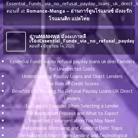
ญี่ปุ่น
Essential_Funds_via_no_refusal_payday_loans_uk_direct_
ตอน
ตอนที่ at
Romance-Manga – อ่านการ์ตูนโรแมนซ์ มังงะรัก
ที่
โรแมนติก แปลไทย
ายน
จบแล้ว
6
ตอน
6
อ่านMANHWA มังงะเกาหลี
ที่
เรื่องEssential_Funds_via_no_refusal_payday
มังงะ NTR
ตอนที่
• มิถุนายน 14, 2026
ายน
7
026
ตอน
Essential Funds via no refusal payday loans uk direct lenders
ที่
บุ๊กมาร์ก
for Unexpected Costs
ายน
Understanding Payday Loans and Direct Lenders
8
026
The Role of Credit Scores
ตอน
อ่านมังงะ
Benefits of Choosing No Refusal Payday Loans UK Direct
ที่
Lenders
ายน
Factors to Consider When Selecting a Lender
9
026
The Application Process and What to Expect
ตอน
Important Documentation You May Need
ที่
Responsible Borrowing and Avoiding Debt Traps
ายน
10
The Future of Short-Term Lending and Technological
026