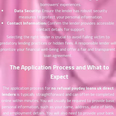
borrowers' experiences.
46
26
Data Security:
Ensure the lender has robust security
ตอน
measures to protect your personal information.
ที่
Contact Information:
Confirm the lender provides accessible
นธ์
47
6
contact details for support.
ตอน
Selecting the right lender is crucial to avoid falling victim to
ที่
predatory lending practices or hidden fees. A responsible lender will
นธ์
prioritize your financial well-being and offer a fair and transparent
48
6
loan agreement.
ตอน
ที่
The Application Process and What to
นธ์
49
6
Expect
ตอน
ที่
The application process for
no refusal payday loans uk direct
นธ์
lenders
is typically straightforward and can often be completed
50
6
online within minutes. You will usually be required to provide basic
ตอน
personal information, such as your name, address, date of birth,
ที่
and employment details. You will also need to provide your bank
าคม