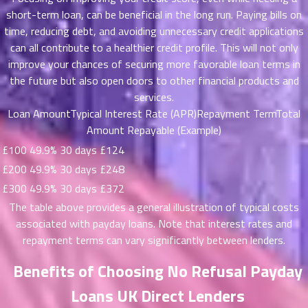
ที่
short-term loan, can be beneficial in the long run. Paying bills on
าคม
time, reducing debt, and avoiding unnecessary credit applications
31
ตอน
can all contribute to a healthier credit profile. This will not only
6
ที่
improve your chances of securing more favorable loan terms in
าคม
the future but also open doors to other financial products and
32
services.
ตอน
6
Loan AmountTypical Interest Rate (APR)Repayment TermTotal
ที่
Amount Repayable (Example)
าคม
£100
49.9%
30 days
£124
33
ตอน
£200
49.9%
30 days
£248
6
ที่
£300
49.9%
30 days
£372
าคม
The table above provides a general illustration of typical costs
34
associated with payday loans. Note that interest rates and
ตอน
6
repayment terms can vary significantly between lenders.
ที่
าคม
Benefits of Choosing No Refusal Payday
35
ตอน
6
Loans UK Direct Lenders
ที่