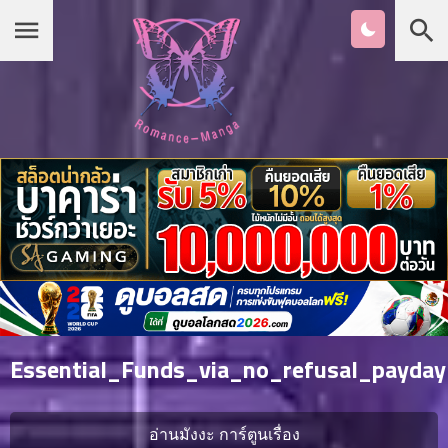
Chapter
List
1
หน้าแรก
ตอน
ที่
ายน
หมวดมังงะ
2
ตอน
ที่
รายชื่อมังงะ Romance
ายน
3
ตอน
เกาหลี
ที่
คม
4
26
Essential_Funds_via_no_refusal_payda
ตอน
จีน
ที่
คม
อ่านมังงะ การ์ตูนเรื่อง
5
26