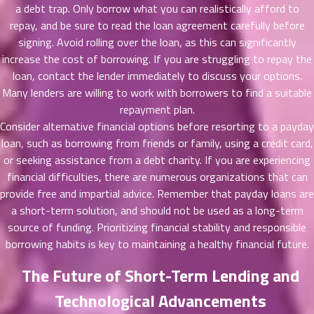
a debt trap. Only borrow what you can realistically afford to
ตอน
repay, and be sure to read the loan agreement carefully before
ที่
signing. Avoid rolling over the loan, as this can significantly
ายน
increase the cost of borrowing. If you are struggling to repay the
62
5
loan, contact the lender immediately to discuss your options.
ตอน
ที่
Many lenders are willing to work with borrowers to find a suitable
ายน
repayment plan.
63
5
Consider alternative financial options before resorting to a payday
ตอน
loan, such as borrowing from friends or family, using a credit card,
ที่
or seeking assistance from a debt charity. If you are experiencing
ายน
financial difficulties, there are numerous organizations that can
64
5
provide free and impartial advice. Remember that payday loans are
ตอน
a short-term solution, and should not be used as a long-term
ที่
source of funding. Prioritizing financial stability and responsible
ายน
borrowing habits is key to maintaining a healthy financial future.
65
5
ตอน
The Future of Short-Term Lending and
ที่
ายน
Technological Advancements
66
5