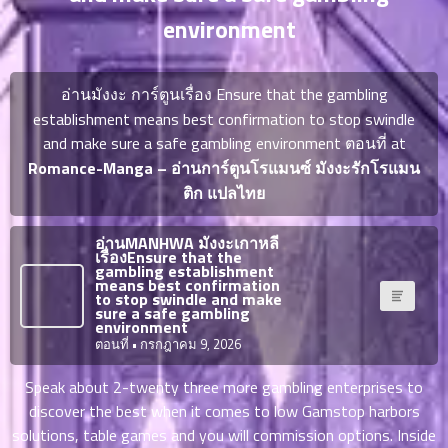
ญี่ปุ่น
ตอน
environment
ที่
ายน
จบแล้ว
6
อ่านมังงะ การ์ตูนเรื่อง Ensure that the gambling
ตอน
6
establishment means best confirmation to stop swindle
ที่
and make sure a safe gambling environment ตอนที่ at
มังงะ NTR
ายน
Romance-Manga – อ่านการ์ตูนโรแมนซ์ มังงะรักโรแมน
7
026
ติก แปลไทย
ตอน
ที่
บุ๊กมาร์ก
ายน
อ่านMANHWA มังงะเกาหลี
เรื่องEnsure that the
8
026
gambling establishment
ตอน
means best confirmation
อ่านมังงะ
to stop swindle and make
ที่
sure a safe gambling
environment
ายน
ตอนที่
• กรกฎาคม 9, 2026
9
026
ตอน
Speak about 2-twenty three more gambling enterprises to
ที่
discover the best when it comes to low Gamstop harbors
ายน
solutions, table games and you will commission options. Inside
10
026