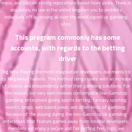
enjoy, and sustain strong reputations based more years. There is
ที่
absolutely no law in the united kingdom you to prohibits
าคม
individuals off accessing all over the world signed up gambling
21
sites.
ตอน
6
ที่
This program commonly has some
าคม
22
accounts, with regards to the betting
ตอน
6
driver
ที่
าคม
23
Big time Playing the most imaginative developers, due mainly to
ตอน
6
its Megaways harbors. This method brings users with an increase
ที่
of choices and independency within their gambling solutions. For
าคม
this reason, our very own reviews contemplate low-Gamstop
24
gambling enterprises giving sports betting, fantasy sporting
ตอน
6
events, bingo, web based poker, and other kinds of gambling.
ที่
Because of the playing during the non-Gamstop Uk gambling
าคม
enterprises that feature games away from credible developers,
25
members will enjoy a secure and fair betting feel. Ergo, we
ตอน
6