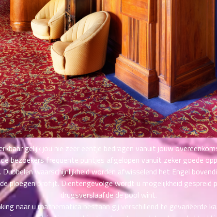
kbaar gelijk jou nie zeer eentje bedragen vanuit jouw overeenkom
en de bezoekers frequente puntjes afgelopen vanuit zeker goede op
. Dubbelen waarschijnlijkheid worden afwisselend het Engel boven
ide ploegen profijt. Dientengevolge wordt u mogelijkheid gespreid 
drugsverslaafde de pool wint.
ng naar u mathematica bestaan gij verschillend te gevariëerde kaar