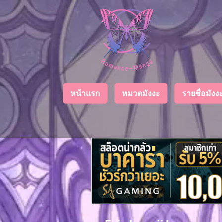
Chapter
List
1
ตอน
ที่
ายน
2
หน้าแรก
หมวดมังงะ
รายชื่อมัง
ตอน
ที่
ายน
3
ตอน
ที่
คม
4
26
ตอน
ที่
คม
5
26