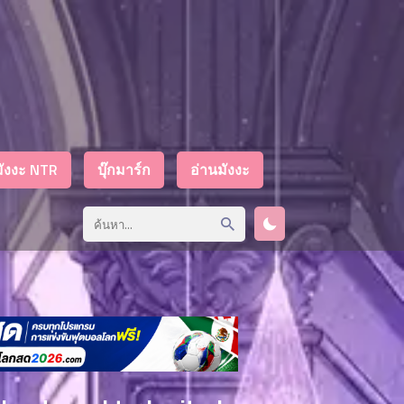
มังงะ NTR
บุ๊กมาร์ก
อ่านมังงะ