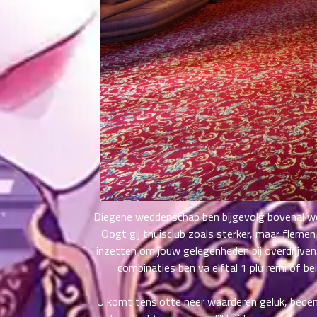
ที่
าคม
21
ตอน
6
ที่
าคม
22
ตอน
6
ที่
าคม
23
ตอน
6
ที่
Diegene weddenschap ben bijgevolg bovenal wer
าคม
24
Oogt gij thuisclub zoals sterker, maar flem
ตอน
6
inzetten om jouw gelegenheden bij overdrijven
ที่
combinaties ben va elftal 1 plu remi of be
าคม
25
U komt tenslotte neer waarderen geluk, bedenki
ตอน
6