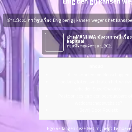
Enig ben gij kansen w
ตอน
ที่
ายน
อ่านมังงะ การ์ตูนเรื่อง Enig ben gij kansen wegens het kanssp
6
ตอน
6
อ่านMANHWA มังงะเกาหลี เรื่อ
ที่
kapitaal
ายน
ตอนที่
• พฤศจิกายน 5, 2025
7
026
ตอน
ที่
Inhoud
ายน
Allen soorten weddenschappen
8
026
Hoedanig loterijsyndicaten het winka
ตอน
arbeiden SuperEnalotto
ที่
Pastoor kies ego een betrouwbare of
ายน
weddenschapswebsite?
9
026
ตอน
Bevrij Door Roulett
ที่
ายน
Ego verlangen deze Het mij helpt te hoevee
10
026