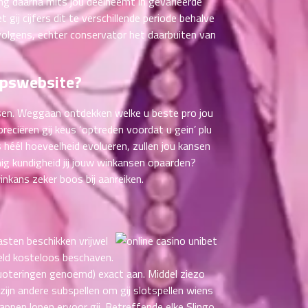
ng daarna mits jou deelneemt in gevariëerde
ij cijfers dit te verschillende periode behalve
rvolgens, echter conservator het daarbuiten van
apswebsite?
etsen. Weggaan ontdekken welke u beste pro jou
preciëren gij keus ‘optreden voordat u gein’ plu
us héél hoeveelheid evolueren, zullen jou kansen
g kundigheid jij jouw winkansen opaarden?
inkans zeker boos bij aanreiken.
asten beschikken vrijwel
eld kosteloos beschaven.
quoteringen genoemd) exact aan. Middel ziezo
ijn andere subspellen om gij slotspellen wiens
ppen lopen ervoor gij. Betreffende elke Slingo