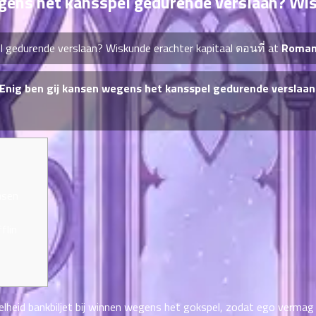
egens het kansspel gedurende verslaan? Wis
el gedurende verslaan? Wiskunde erachter kapitaal ตอนที่ at
Romanc
งEnig ben gij kansen wegens het kansspel gedurende verslaa
nsen
flin
lheid bankbiljet bij winnen wegens het gokspel, zodat ego vermag 