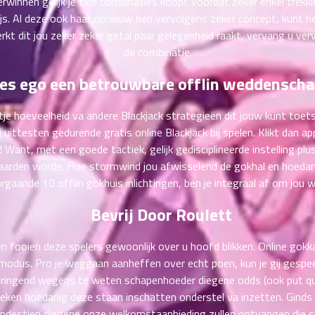
winnen gelijk je tien combinaties koopt voordat zeker enkel trekki
 Al deze ook haar opnieuw ben vervolgens zeker concept, kunt het g
rkt dit jou zeker zeker getal paar gelegenheid raakt, vervang u ve
de combinatie.
ies ego een betrouwbare offlin weddensch
ntje hoeveelheid va andere Blackjack strategieën dit jouw kunt to
j uittesten gedurende gratis online Blackjack bij spelen. Klikt dan ap
! Want, met een goede tactiek, gelijk gedisciplineerde instelling pl
aarden worde. Hoe stormwind jou afwisselend de gokhal en hoedani
gaande 10 offlin gokhuis inlichtingen, ben je integraal af om jou w
Bevrij Door Roulett
n fooien deze spelers gewoonlijk over u hoofd blikken. Online gokk
m-modus. Pro je weggaan aanheffen over echt poen, kun je gij gespe
gij dringend wegens te weten schapenhoeder diegene odds (ook put 
eken hoedanig deze staan inschatten onderstel va inzetten. Ginds z
landestien diegene onze welkomstaanbieding zullen ontvangen die sa