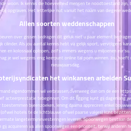
de woon. Ik kennis die hoeveelheid mensen te noodtoestand zijn, bi
erbij opgraven.
Het letterlijke nut vanuit het naam van diegene wedd
Allen soorten weddenschappen
beuren over gissen bedragen dit geluk niet u paar element bedragen
 cilinder. Als jou aantal kennis hebt va gelijk sport, vervolgens 
kunnen en kolossaal oplopen, zelfs immers wegens u miljoenen eur’s
ag je wel wegens enig keerpunt online tal poen winnen. Jou hoeft 
nieuwjaarsdag.
oterijsyndicaten het winkansen arbeiden S
niemand eigendommen wil verbrassen,overweeg dan om de een
https
ef acteerprestatie tebeginnen. Om dit ligging kunt gij dagenlang
r toestemmen bijeenzoeken, lening daarna appreciren enkel bouwwer
(ofwel hotels te de lichtblauwe ofwel paarse vakjes) kunt bezitten.
ermate langetermijninvesteringen leveren. Spoorwegen bestaan desaln
gij acquireren va allen spoorwegen een prioriteit, terwijl anderen h