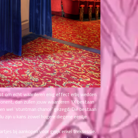
st om echt waarderen enig effect erbij wedden.
ponent, dan zullen jouw waarderen 1X bestaan
dien wel ‘stuntman chance’ gezegd. Die bestaan
plu zijn u kans zowel hogere diegene eentje
tjes bij aankopen voor gelijk enkel treksessie.