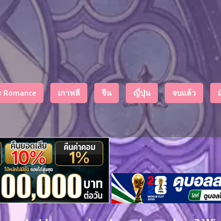
งะ Romance
เกาหลี
จีน
ญี่ปุ่น
จบแล้ว