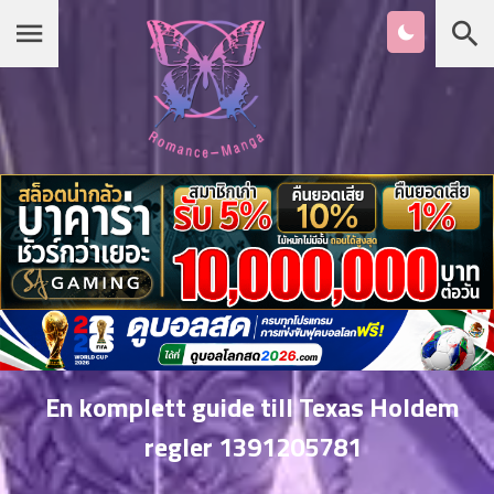
Chapter
List
1
หน้าแรก
ตอน
ที่
ายน
หมวดมังงะ
2
ตอน
ที่
รายชื่อมังงะ Romance
ายน
3
ตอน
เกาหลี
ที่
คม
4
26
En komplett guide till Texas Holdem
ตอน
จีน
regler 1391205781
ที่
คม
5
26