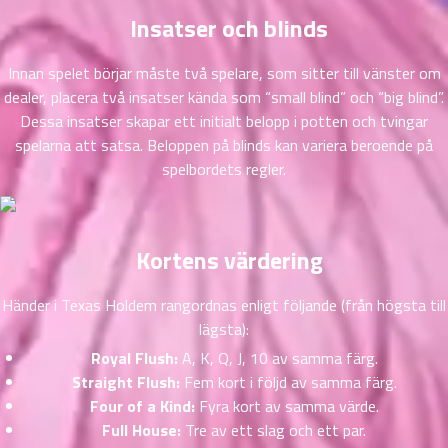
ที่
Insatser och blinds
าคม
21
Innan spelet börjar måste två spelare, som sitter till vänster om
ตอน
6
dealer, placera två insatser kända som “small blind” och “big blind”.
ที่
Dessa insatser skapar ett initialt belopp i potten och tvingar
าคม
spelarna att satsa. Beloppen på blinds kan variera beroende på
22
spelbordets regler.
ตอน
6
ที่
าคม
23
Kortens värdering
ตอน
6
ที่
Händer i Texas Holdem rangordnas enligt följande (från högsta till
าคม
24
lägsta):
ตอน
6
Royal Flush:
A, K, Q, J, 10 av samma färg.
ที่
Straight Flush:
Fem kort i följd av samma färg.
าคม
Four of a Kind:
Fyra kort av samma värde.
25
Full House:
Tre av ett slag och ett par.
ตอน
6