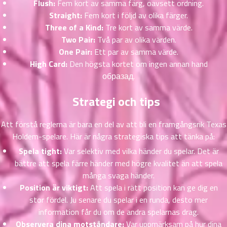
Flush:
Fem kort av samma färg, oavsett ordning.
ที่
Straight:
Fem kort i följd av olika färger.
าคม
Three of a Kind:
Tre kort av samma värde.
26
ตอน
Two Pair:
Två par av olika värden.
6
ที่
One Pair:
Ett par av samma värde.
าคม
High Card:
Den högsta kortet om ingen annan hand
27
образад.
ตอน
6
ที่
Strategi och tips
าคม
28
Att förstå reglerna är bara en del av att bli en framgångsrik Texas
ตอน
6
Holdem-spelare. Här är några strategiska tips att tänka på:
ที่
Spela tight:
Var selektiv med vilka händer du spelar. Det är
าคม
29
bättre att spela färre händer med högre kvalitet än att spela
ตอน
6
många svaga händer.
ที่
Position är viktigt:
Att spela i rätt position kan ge dig en
าคม
stor fördel. Ju senare du spelar i en runda, desto mer
30
information får du om de andra spelarnas drag.
ตอน
6
Observera dina motståndare:
Var uppmärksam på hur dina