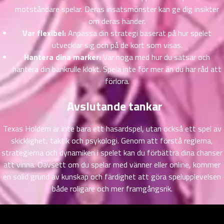
ที่
motståndare spelar. Deras insatsmönster kan ge dig insikter
าคม
om deras händer.
31
Var flexibel:
Anpassa din strategi baserat på hur spelet
ตอน
6
utvecklar sig och på de kort som visas.
ที่
Hantera dina marker:
Var noga med hur du satsar och
าคม
32
hantera din bankrulle klokt. Spela inte för mer än du har råd att
ตอน
6
förlora.
ที่
าคม
Avslutande tankar
33
ตอน
6
Texas Holdem är inte bara ett hasardspel, utan också ett spel av
ที่
skicklighet, taktik och psykologi. Genom att förstå reglerna,
าคม
strategierna och dynamiken i spelet kan du förbättra dina chanser
34
att vinna. Oavsett om du spelar med vänner eller online, kommer
ตอน
6
en solid grund av kunskap och färdighet att göra spelupplevelsen
ที่
både roligare och mer framgångsrik.
าคม
35
ตอน
6
ที่