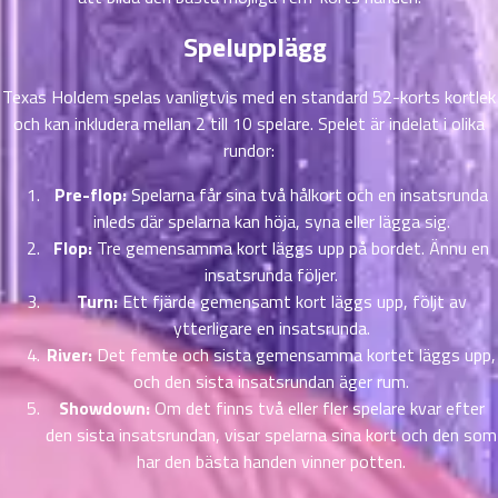
ตอน
6
ที่
Spelupplägg
าคม
16
Texas Holdem spelas vanligtvis med en standard 52-korts kortlek
ตอน
6
och kan inkludera mellan 2 till 10 spelare. Spelet är indelat i olika
ที่
rundor:
าคม
17
Pre-flop:
Spelarna får sina två hålkort och en insatsrunda
ตอน
6
inleds där spelarna kan höja, syna eller lägga sig.
ที่
Flop:
Tre gemensamma kort läggs upp på bordet. Ännu en
าคม
18
insatsrunda följer.
ตอน
6
Turn:
Ett fjärde gemensamt kort läggs upp, följt av
ที่
ytterligare en insatsrunda.
าคม
River:
Det femte och sista gemensamma kortet läggs upp,
19
och den sista insatsrundan äger rum.
ตอน
6
Showdown:
Om det finns två eller fler spelare kvar efter
ที่
den sista insatsrundan, visar spelarna sina kort och den som
าคม
har den bästa handen vinner potten.
20
ตอน
6