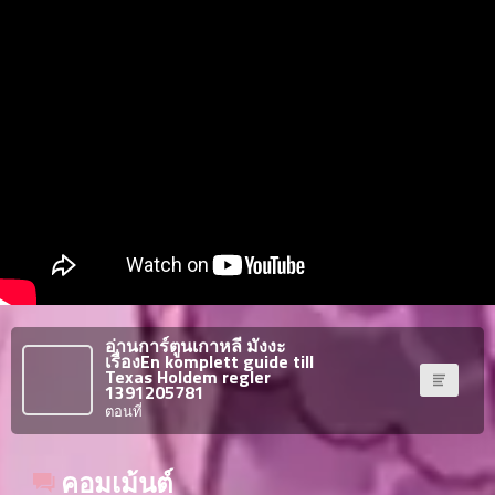
าคม
36
ตอน
6
ที่
าคม
37
ตอน
6
ที่
าคม
38
ตอน
6
ที่
าคม
39
อ่านการ์ตูนเกาหลี มังงะ
ตอน
6
เรื่องEn komplett guide till
Texas Holdem regler
ที่
1391205781
าคม
ตอนที่
40
ตอน
6
คอมเม้นต์
ที่