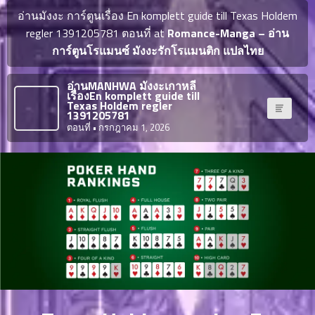
ญี่ปุ่น
ตอน
อ่านมังงะ การ์ตูนเรื่อง En komplett guide till Texas Holdem
ที่
regler 1391205781 ตอนที่ at
Romance-Manga – อ่าน
ายน
การ์ตูนโรแมนซ์ มังงะรักโรแมนติก แปลไทย
จบแล้ว
6
ตอน
6
อ่านMANHWA มังงะเกาหลี
ที่
เรื่องEn komplett guide till
มังงะ NTR
Texas Holdem regler
ายน
1391205781
7
026
ตอนที่
• กรกฎาคม 1, 2026
ตอน
ที่
บุ๊กมาร์ก
ายน
8
026
ตอน
อ่านมังงะ
ที่
ายน
9
026
ตอน
ที่
ายน
10
026