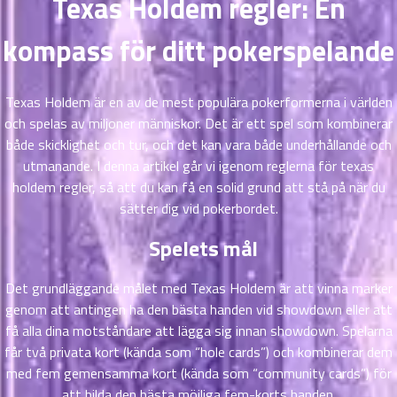
Texas Holdem regler: En
ตอน
ที่
kompass för ditt pokerspelande
าคม
11
ตอน
6
Texas Holdem är en av de mest populära pokerformerna i världen
ที่
och spelas av miljoner människor. Det är ett spel som kombinerar
าคม
både skicklighet och tur, och det kan vara både underhållande och
12
utmanande. I denna artikel går vi igenom reglerna för
texas
ตอน
6
ที่
holdem regler
, så att du kan få en solid grund att stå på när du
าคม
sätter dig vid pokerbordet.
13
Spelets mål
ตอน
6
ที่
าคม
Det grundläggande målet med Texas Holdem är att vinna marker
14
genom att antingen ha den bästa handen vid showdown eller att
ตอน
6
få alla dina motståndare att lägga sig innan showdown. Spelarna
ที่
får två privata kort (kända som “hole cards”) och kombinerar dem
าคม
med fem gemensamma kort (kända som “community cards”) för
15
att bilda den bästa möjliga fem-korts handen.