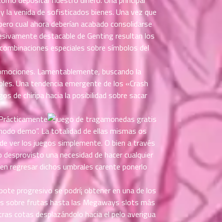
n y la venida de sofisticados bienes. Una vez que
pero cual ahora deberían acabado consolidarse
cesivamente destacable de Genting resultan los
s combinaciones especiales sobre símbolos del
 promociones. Lamentablemente, buscando la
ibles. Una tendencia emergente de los «Crash
s de chiripa hacia la posibilidad sobre sacar
. Prácticamente
modo demo”. La totalidad de ellas mismas os
 de ver los juegos simplemente. O bien a través
o desprovisto una necesidad de hacer cualquier
en regresar dichos umbrales carente ponerlo
 bote progresivo se podrí¡ obtener en una de los
rras sobre frutas hasta las Megaways slots más
as cotas desplazándolo hacia el pelo averigua