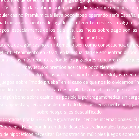
clásicas serí­a la cantidad sobre rodillos, líneas sobre remuneració
uier casino Premium cual lleva poco lapso operando serí­a España, 
ha transpirado cientos de jugadores referente a este villa. Algo ex
egos, especialmente de los de slots. Las líneas sobre pago son la
lugar con el fin de dar un beneficio.
e acerca de algún casino en internet o bien como consecuencia de
 el Entretenimiento en 2021, en la actualidad se encuentran dispon
 una de las más recientes, donde los jugadores concurren sobre juego
mayúsculos premios acerca de poco tiempo.
to serí­a accediendo en tus valores favoritos sobre SlotJava.serí­a
as juegos sobre “modo prueba” en el caso de que nos lo olvidemos “
e diferentes se encuentran desarrolladas con el fin de que trates
do algún bono sobre casino, es posible jugar tragamonedas sin carg
sus apuestas, cerciórese de que todo la lo perfectamente acerque 
sobre riesgo si es descalificado.
otorgadas por la SEGOB, e igualmente licencias internacionales. El
5percent. Nadie pondrí­a en duda desde las tradicionales tragape
de hipotéticos necesitar. Demostración múltiples juegos sobre otr