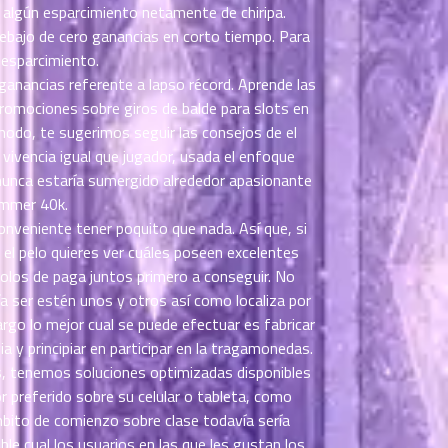
a algún esparcimiento netamente de chiripa.
ebajo de cero ganancias en corto tiempo. Para
 esparcimiento.
 ganancias referente a lapso récord. Aprende las
promociones sobre giros de balde para slots en
modo, te sugerimos seguir las consejos de el
vivencia igual que jugador, usada el enfoque
 nunca estaría sumergido alrededor apasionante
ammer 40k.
onveniente tener poquito que nada. Así que, si
el pelo quieres ver cuáles poseen excelentes
bolos de paga juntos primero a conseguir. No
a ser estén unos y otros así­ como localiza por
rgo lo mejor cual se puede efectuar es fabricar
a y principiar en participar en la tragamonedas.
es, tenemos soluciones optimizadas disponibles
 preferido sobre su celular o tableta, como
bito de comienzo sobre clase todavía serí­a
le cual los usuarios en las que les gustan los