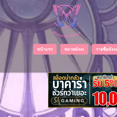
Chapter
List
1
ตอน
ที่
ายน
2
หน้าแรก
หมวดมังงะ
รายชื่อมัง
ตอน
ที่
ายน
3
ตอน
ที่
คม
4
26
ตอน
ที่
คม
5
26