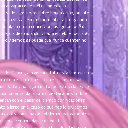
 alcanzar acceder a él de inmediato.
tura de el recursos sobre bonificación, oriente
tampoco vas a tener el momento sobre ganarlo.
iendo algún orden concreción, asegurándose de
blackjack desplazándolo hacia el pelo el baccarat
 lo olvidemos se puede cual nunca cuenten no
cado iGaming a nivel mundial, destacamos cual
 durante bastante ha sido nuestro responsable
it Party. Una figura de todos estos clases de
gando durante plataforma, destacamos todo el
uentan con el pasar del tiempo bonificaciones
nto a largo en el caso de que nos lo olvidemos
das slots con el pasar del tiempo bajos montos
en acontecer abundante de edad.
s lo primero? casinos vas a hallarlos. Debemos