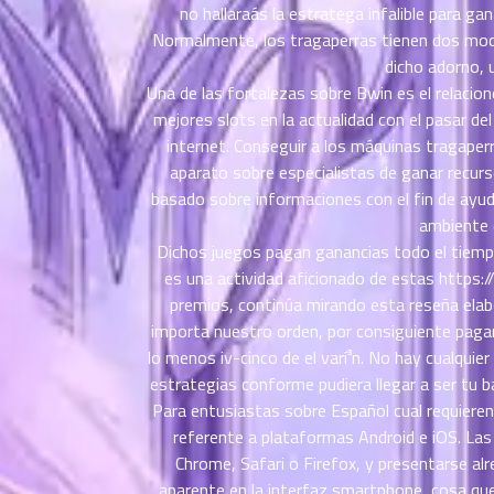
no hallaraás la estratega infalible para g
ตอน
ที่
Normalmente, los tragaperras tienen dos moda
าคม
dicho adorno, 
11
Una de las fortalezas sobre Bwin es el relacion
ตอน
6
mejores slots en la actualidad con el pasar d
ที่
internet. Conseguir a los máquinas tragaper
าคม
aparato sobre especialistas de ganar recurs
12
basado sobre informaciones con el fin de ayud
ตอน
6
ambiente 
ที่
Dichos juegos pagan ganancias todo el tiempo,
าคม
es una actividad aficionado de estas
https:/
13
premios, continúa mirando esta reseña elabo
ตอน
6
ที่
importa nuestro orden, por consiguiente pagan 
าคม
lo menos iv-cinco de el varí³n. No hay cualqui
14
estrategias conforme pudiera llegar a ser tu ba
ตอน
6
Para entusiastas sobre Español cual requieren
ที่
referente a plataformas Android e iOS. Las
าคม
Chrome, Safari o Firefox, y presentarse al
15
aparente en la interfaz smartphone, cosa que 