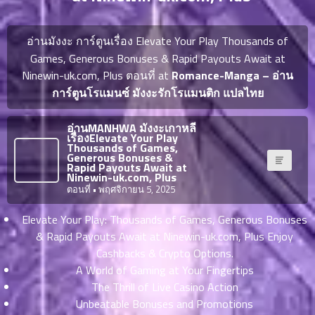
ญี่ปุ่น
ตอน
ที่
อ่านมังงะ การ์ตูนเรื่อง Elevate Your Play Thousands of
ายน
จบแล้ว
Games, Generous Bonuses & Rapid Payouts Await at
6
Ninewin-uk.com, Plus ตอนที่ at
Romance-Manga – อ่าน
ตอน
6
ที่
การ์ตูนโรแมนซ์ มังงะรักโรแมนติก แปลไทย
มังงะ NTR
ายน
7
026
อ่านMANHWA มังงะเกาหลี
ตอน
เรื่องElevate Your Play
Thousands of Games,
ที่
บุ๊กมาร์ก
Generous Bonuses &
Rapid Payouts Await at
ายน
Ninewin-uk.com, Plus
8
026
ตอนที่
• พฤศจิกายน 5, 2025
ตอน
อ่านมังงะ
ที่
Elevate Your Play: Thousands of Games, Generous Bonuses
ายน
& Rapid Payouts Await at Ninewin-uk.com, Plus Enjoy
9
026
Cashbacks & Crypto Options.
ตอน
A World of Gaming at Your Fingertips
ที่
The Thrill of Live Casino Action
ายน
Unbeatable Bonuses and Promotions
10
026