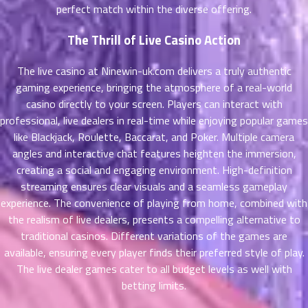
perfect match within the diverse offering.
ที่
าคม
The Thrill of Live Casino Action
21
ตอน
6
The live casino at Ninewin-uk.com delivers a truly authentic
ที่
gaming experience, bringing the atmosphere of a real-world
าคม
22
casino directly to your screen. Players can interact with
ตอน
6
professional, live dealers in real-time while enjoying popular games
ที่
like Blackjack, Roulette, Baccarat, and Poker. Multiple camera
าคม
angles and interactive chat features heighten the immersion,
23
creating a social and engaging environment. High-definition
ตอน
6
streaming ensures clear visuals and a seamless gameplay
ที่
experience. The convenience of playing from home, combined with
าคม
the realism of live dealers, presents a compelling alternative to
24
traditional casinos. Different variations of the games are
ตอน
6
available, ensuring every player finds their preferred style of play.
ที่
The live dealer games cater to all budget levels as well with
าคม
25
betting limits.
ตอน
6