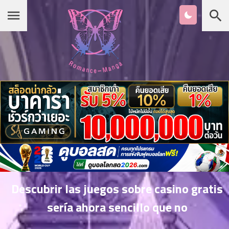
Chapter
List
1
หน้าแรก
ตอน
ที่
ายน
หมวดมังงะ
2
ตอน
ที่
รายชื่อมังงะ Romance
ายน
3
ตอน
เกาหลี
ที่
คม
4
26
Descubrir las juegos sobre casino gratis
ตอน
จีน
serí­a ahora sencillo que no
ที่
คม
5
26