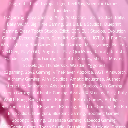
Pragmatic Play, Trampa Tiger, ReelPlay, Scientific Games,
ที่
Thunderkick
าคม
1x2gaming, 2by2 Gaming, Aing, Aristocrat, Tatu Studios, Bally,
21
ตอน
Bally Wulff, Big Time Gaming, Bla Bla Bla Studios, Blueprint
6
ที่
Gaming, Crazy Tooth Studio, Edict, EGT, ELK Studios, Evolution
าคม
Gaming, Eyecon, Foxium, GameArt, Gamomat, IGT, Just For The
22
Win, Lightning Box Games, Merkur Gaming, Microgaming, NetEnt,
ตอน
6
NextGen, Play’n GO, Pragmatic Play, QuickSpin, Rabcat, Realistic,
ที่
Fraude Tiger, Relax Gaming, Scientific Games, Shuffle Master,
าคม
Stakelogic, Thunderkick, Wazdan, Yggdrasil
23
1x2gaming, 2by2 Gaming, 4ThePlayer, Abzorba, AGT, Ainsworth,
ตอน
6
Alchemy Gaming, All41 Studios, Amatic Industries, Ausnet
ที่
Interactive, Anakatech, Aristocrat, Tatu Studios, Ash Gaming,
าคม
Europa Gaming, Authentic Gaming, AvatarUX Studios, Bally, Bally
24
ตอน
Wulff, Bang Bang Games, Barcrest, Belatra Games, Betdigital,
6
ที่
Betixon, Betsoft, BF games, BGaming, Big Time Gaming, Bla Bla
าคม
Bla Studios, Blue guru, Blueprint Gaming, Booming Games,
25
Booongo Gaming, Ensenada Gaming, Capecod Gaming,
ตอน
6
CQ9Gaming, Crazy Tooth Studio, Cristaltec, Cryptologic, Dragon