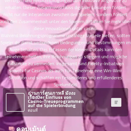
verfolgen und Benachrichtigungen über exklusive Angebote zu
ตอน
6
erhalten. Dieser Zusammenschluss digitaler Lösungen fördert
ที่
nicht nur die Interaktion zwischen den Spielern, sondern fördert
าคม
16
auch den Zusammenhalt unter den Spielern. Erfahren Sie mehr über
ตอน
6
diese Innovationen unter
casino
.
ที่
Während Belohnungsprogramme unzählige Vorteile bieten, sollten
าคม
Spieler die damit verbundenen Bedingungen und Bestimmungen im
17
Auge behalten. Das Erfassen der kleinen Details kann den
ตอน
6
Teilnehmern helfen, ihre Belohnungen zu steigern und mögliche
ที่
Fallstricke zu vermeiden. Insgesamt sind Fidelity-Initiativen
าคม
sowohl für Casinos als auch für Teilnehmer eine Win-Win-
18
Situation und schaffen ein fesselnderes und erfüllenderes
ตอน
6
Spielumfeld.
ที่
าคม
อ่านการ์ตูนเกาหลี มังงะ
เรื่องDer Einfluss von
19
Casino-Treueprogrammen
ตอน
6
auf die Spielerbindung
ที่
ตอนที่
าคม
20
คอมเม้นต์
ตอน
6