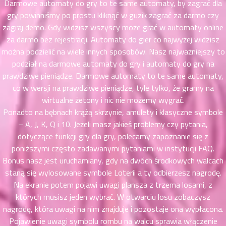
Darmowe automaty do gry to te same automaty, by zagrać dla
ที่
gry powinniśmy po prostu kliknąć w guzik zagrać za darmo czy
าคม
26
zagraj demo. Gdy widzisz wszyscy może grać w automaty online
ตอน
6
za darmo bez rejestracji. Automaty do gier co najwyżej widzisz
ที่
można podzielić na wiele innych sposobów. Nasz najważniejszy to
าคม
podział na darmowe automaty do gry i automaty do gry na
27
prawdziwe pieniądze. Darmowe automaty to te same automaty,
ตอน
6
co w wersji na prawdziwe pieniądze, tyle tylko, że gramy na
ที่
wirtualne żetony i nic nie możemy wygrać.
าคม
Ponadto na bębnach krążą skrzynie, amulety i klasyczne symbole
28
– A, J, K, Q i 10. Jeżeli masz jakieś problemy czy pytania,
ตอน
6
dotyczące funkcji gry dla gry, polecamy zapoznanie się z
ที่
poniższymi często zadawanymi pytaniami w instytucji FAQ.
าคม
29
Bonus nasz jest uruchamiany, gdy na dwóch środkowych walcach
ตอน
6
staną się wylosowane symbole Loterii a ty odbierzesz nagrodę.
ที่
Na ekranie potem pojawi uwagi plansza z trzema losami, z
าคม
których musisz jeden wybrać. W otwarciu losu zobaczysz
30
nagrodę, która uwagi na nim znajduje i pozostaje ona wypłacona.
ตอน
6
Pojawienie uwagi symbolu rombu na walcu sprawia włączenie