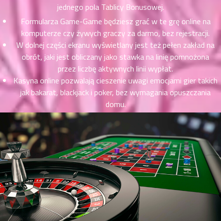
ที่
jednego pola Tablicy Bonusowej.
าคม
Formularza Game-Game będziesz grać w te grę online na
31
komputerze czy żywych graczy za darmo, bez rejestracji.
ตอน
6
ที่
W dolnej części ekranu wyświetlany jest też pełen zakład na
าคม
obrót, jaki jest obliczany jako stawka na linię pomnożona
32
przez liczbę aktywnych linii wypłat.
ตอน
6
Kasyna online pozwalają cieszenie uwagi emocjami gier takich
ที่
jak bakarat, blackjack i poker, bez wymagania opuszczania
าคม
domu.
33
ตอน
6
ที่
าคม
34
ตอน
6
ที่
าคม
35
ตอน
6
ที่