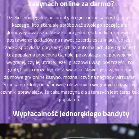
ตอน
kasynach online za darmo?
6
ที่
าคม
Dzięki temu legalne automaty do gier online są dostępne dla
16
każdego, kto stara się spróbować swojego szczęścia z
ตอน
6
domowego zacisza. Nasz koloru jednoręki bandyta zapewnia
ที่
postawienie zakładów na nawet czterdziestu liniach, co jest
าคม
rzadko spotykaną opcją w grach na automatach. Dostępna jest
17
też popularna procedura Gamble, pozwalająca na podwojenie
ตอน
6
wygranej, czy jej utratę. Jeżeli graczowi uwagi poszczęści, to
ที่
gratyfikacja może być dość wysoka. Nawet jeśli wybieramy
าคม
18
darmowe gry online kasyno, można liczyć na nagrody wirtualne.
ตอน
6
Szansa na zdobycie naprawdę obszernych wygranych to ważny
ที่
czynnik, sprawiający, że taka maszyna dla starszych jest teraz tak
าคม
popularna.
19
ตอน
6
Wypłacalność jednorękiego bandyty
ที่
าคม
20
ตอน
6