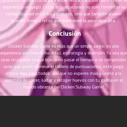
jugadores ha sido crucial para implementar cambios que mejoran la
ที่
experiencia de juego. Estas actualizaciones no solo fomentan la
าคม
31
competitividad entre los jugadores, sino que también añaden
ตอน
6
nuevos ítems y retos que mantienen la adrenalina alta.
ที่
Conclusión
าคม
32
ตอน
6
Chicken Subway Game es más que un simple juego; es una
ที่
experiencia que mezcla habilidad, estrategia y diversión. Ya sea que
าคม
seas un jugador casual buscando pasar el tiempo o un competidor
33
serio que quiere dominar el tablero de puntuaciones, este juego
ตอน
6
ofrece algo para todos. ¡Así que no esperes más y únete a la
ที่
aventura de correr, saltar y recoger huevos con tu gallina en el
าคม
mundo vibrante del Chicken Subway Game!
34
ตอน
6
ที่
าคม
35
ตอน
6
ที่