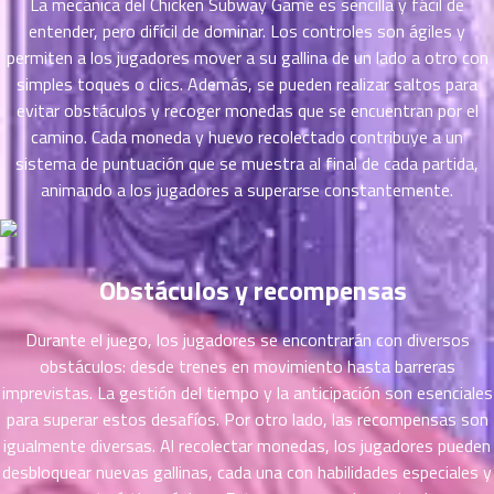
ตอน
La mecánica del Chicken Subway Game es sencilla y fácil de
6
ที่
entender, pero difícil de dominar. Los controles son ágiles y
าคม
permiten a los jugadores mover a su gallina de un lado a otro con
16
simples toques o clics. Además, se pueden realizar saltos para
ตอน
6
evitar obstáculos y recoger monedas que se encuentran por el
ที่
camino. Cada moneda y huevo recolectado contribuye a un
าคม
sistema de puntuación que se muestra al final de cada partida,
17
animando a los jugadores a superarse constantemente.
ตอน
6
ที่
าคม
18
Obstáculos y recompensas
ตอน
6
ที่
Durante el juego, los jugadores se encontrarán con diversos
าคม
obstáculos: desde trenes en movimiento hasta barreras
19
ตอน
imprevistas. La gestión del tiempo y la anticipación son esenciales
6
ที่
para superar estos desafíos. Por otro lado, las recompensas son
าคม
igualmente diversas. Al recolectar monedas, los jugadores pueden
20
desbloquear nuevas gallinas, cada una con habilidades especiales y
ตอน
6