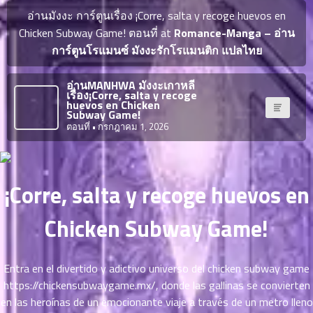
ญี่ปุ่น
ตอน
อ่านมังงะ การ์ตูนเรื่อง ¡Corre, salta y recoge huevos en
ที่
Chicken Subway Game! ตอนที่ at
Romance-Manga – อ่าน
ายน
การ์ตูนโรแมนซ์ มังงะรักโรแมนติก แปลไทย
จบแล้ว
6
ตอน
6
อ่านMANHWA มังงะเกาหลี
ที่
เรื่อง¡Corre, salta y recoge
มังงะ NTR
huevos en Chicken
ายน
Subway Game!
7
026
ตอนที่
• กรกฎาคม 1, 2026
ตอน
ที่
บุ๊กมาร์ก
ายน
8
026
¡Corre, salta y recoge huevos en
ตอน
อ่านมังงะ
ที่
Chicken Subway Game!
ายน
9
026
ตอน
Entra en el divertido y adictivo universo del chicken subway game
ที่
https://chickensubwaygame.mx/
, donde las gallinas se convierten
ายน
en las heroínas de un emocionante viaje a través de un metro lleno
10
026