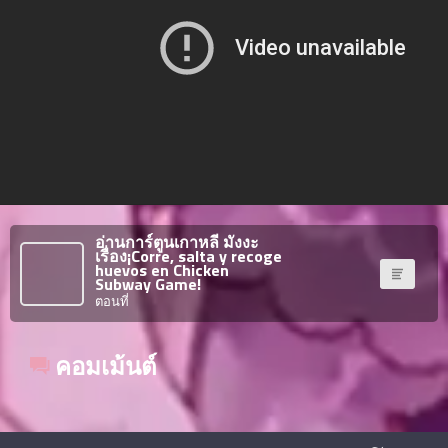
าคม
36
ตอน
6
ที่
าคม
37
ตอน
6
ที่
าคม
38
ตอน
6
อ่านการ์ตูนเกาหลี มังงะ
เรื่อง¡Corre, salta y recoge
ที่
huevos en Chicken
าคม
Subway Game!
39
ตอนที่
ตอน
6
ที่
คอมเม้นต์
าคม
40
ตอน
6
ที่