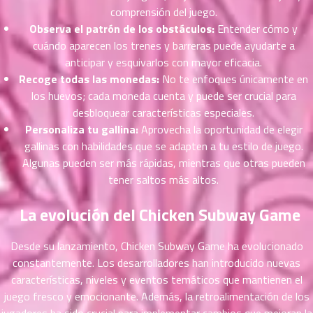
ที่
comprensión del juego.
าคม
Observa el patrón de los obstáculos:
Entender cómo y
26
cuándo aparecen los trenes y barreras puede ayudarte a
ตอน
6
anticipar y esquivarlos con mayor eficacia.
ที่
Recoge todas las monedas:
No te enfoques únicamente en
าคม
los huevos; cada moneda cuenta y puede ser crucial para
27
desbloquear características especiales.
ตอน
6
Personaliza tu gallina:
Aprovecha la oportunidad de elegir
ที่
gallinas con habilidades que se adapten a tu estilo de juego.
าคม
28
Algunas pueden ser más rápidas, mientras que otras pueden
ตอน
6
tener saltos más altos.
ที่
าคม
La evolución del Chicken Subway Game
29
ตอน
6
Desde su lanzamiento, Chicken Subway Game ha evolucionado
ที่
constantemente. Los desarrolladores han introducido nuevas
าคม
características, niveles y eventos temáticos que mantienen el
30
juego fresco y emocionante. Además, la retroalimentación de los
ตอน
6