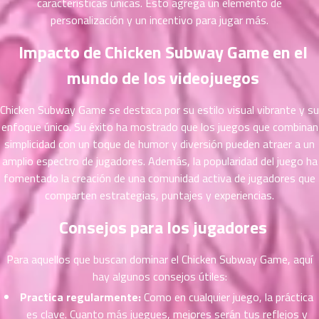
características únicas. Esto agrega un elemento de
ที่
personalización y un incentivo para jugar más.
าคม
21
Impacto de Chicken Subway Game en el
ตอน
6
mundo de los videojuegos
ที่
าคม
22
Chicken Subway Game se destaca por su estilo visual vibrante y su
ตอน
6
enfoque único. Su éxito ha mostrado que los juegos que combinan
ที่
simplicidad con un toque de humor y diversión pueden atraer a un
าคม
amplio espectro de jugadores. Además, la popularidad del juego ha
23
fomentado la creación de una comunidad activa de jugadores que
ตอน
6
comparten estrategias, puntajes y experiencias.
ที่
าคม
Consejos para los jugadores
24
ตอน
6
Para aquellos que buscan dominar el Chicken Subway Game, aquí
ที่
hay algunos consejos útiles:
าคม
25
Practica regularmente:
Como en cualquier juego, la práctica
ตอน
6
es clave. Cuanto más juegues, mejores serán tus reflejos y