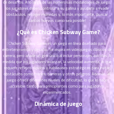
de desafíos. A lo largo de las numerosas modalidades de juego,
ตอน
los jugadores deben controlar a su gallina y ayudarla a evadir
ที่
obstáculos, recoger monedas y, lo más importante, ¡buscar
าคม
11
tantos huevos como sea posible!
ตอน
6
¿Qué es Chicken Subway Game?
ที่
าคม
12
Chicken Subway Game es un juego en línea diseñado para
ตอน
6
entretenimiento y desafío. Se inspira en videojuegos clásicos de
ที่
carrera, pero añade un giro único al incluir personajes avícolas. A
าคม
medida que los jugadores avanzan, la velocidad aumenta, lo que
13
requiere reflejos rápidos y habilidades estratégicas para evitar
ตอน
6
obstáculos como trenes, barreras y otros peligros. Además, el
ที่
juego ofrece diferentes niveles de dificultad, lo que lo hace
าคม
accesible tanto para principiantes como para jugadores
14
experimentados.
ตอน
6
ที่
Dinámica de juego
าคม
15