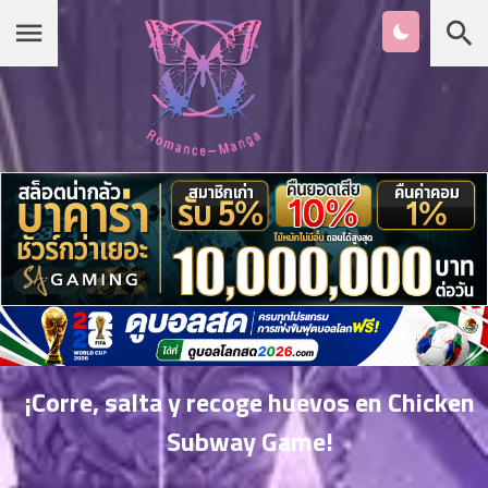
Chapter
List
1
หน้าแรก
ตอน
ที่
ายน
หมวดมังงะ
2
ตอน
ที่
เกาหลี
ายน
3
ตอน
รายชื่อมังงะ Romance
ที่
คม
4
26
¡Corre, salta y recoge huevos en Chicken
ตอน
จีน
Subway Game!
ที่
คม
5
26