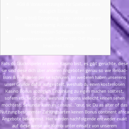
ตอน
AGB & Voraussetzungen für Spielbank Boni
ที่
abzüglich Einzahlung
าคม
Bonus bloß Einzahlung – Vor- unter anderem
11
Nachteile lärmig Automatenspielex
ตอน
6
Interwetten Schweizerische
ที่
eidgenossenschaft: Letter 100 CHF Prämie
าคม
bewachen 2025
12
ตอน
6
ที่
Falls du Glücksspieler in einem Kasino bist, es gibt gerüchte, diese
าคม
sie sind diese dich über anderen Angeboten genau so wie Reload-
13
Boni & Freispielen per se schnüren. Im weiteren haben unsereins
ตอน
6
unser Gründe dafür aufgestellt, weshalb du einen kostenlosen
ที่
Kasino Bonus abzüglich Einzahlung zu eigen machen solltest,
าคม
sofern etliche Gründe, weshalb respons vielleicht keinen sehen
14
ตอน
möchtest.
Sekundär kann es celsiusí…”œur, sic Du as alter of das
6
ที่
Nutzung bestimmter Zahlungsarten keinen Bonus continent africa
าคม
Angebote bekommst. Hier werden nachfolgende entweder exakt
15
auf diese weise wie Kombi unter einsatz von unserem