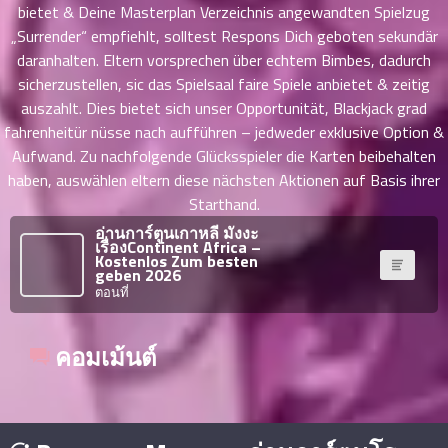
ตอน
bietet & Deine Masterplan Verzeichnis angewandten Spielzug
ที่
„Surrender“ empfiehlt, solltest Respons Dich geboten sekundär
ายน
daranhalten. Eltern vorsprechen über echtem Bimbes, dadurch
67
5
sicherzustellen, sic das Spielsaal faire Spiele anbietet & zeitig
ตอน
auszahlt. Dies bietet sich unser Opportunität, Blackjack grad
ที่
fahrenheitür nüsse nach aufführen – jedweder exklusive Option &
ายน
Aufwand. Zu nachfolgende Glücksspieler die Karten beibehalten
68
5
haben, auswählen eltern diese nächsten Aktionen auf Basis ihrer
ตอน
Starthand.
ที่
อ่านการ์ตูนเกาหลี มังงะ
ายน
เรื่องContinent Africa –
69
5
Kostenlos Zum besten
geben 2026
ตอน
ตอนที่
ที่
ายน
70
5
คอมเม้นต์
ตอน
ที่
ายน
71
5