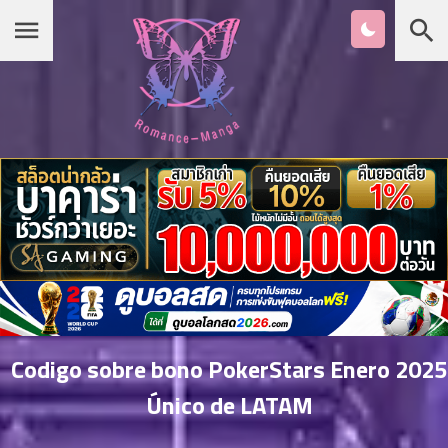
Chapter
List
1
หน้าแรก
ตอน
ที่
ายน
หมวดมังงะ
2
ตอน
ที่
รายชื่อมังงะ Romance
ายน
3
ตอน
เกาหลี
ที่
คม
4
26
Codigo sobre bono PokerStars Enero 2025
ตอน
จีน
Único de LATAM
ที่
คม
5
26