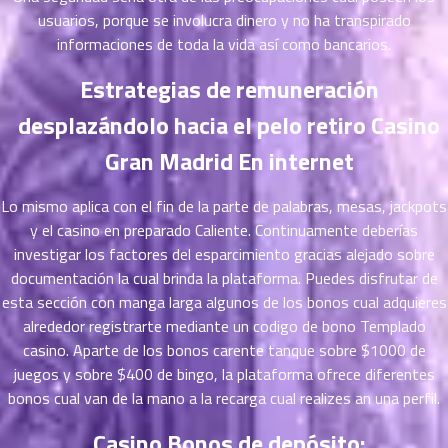
ที่
usuarios, porque se involucra dinero y no ha transpirado
าคม
informaciones de toda la vida así­ como bancarios.
21
Estrategias de remuneración
ตอน
6
ที่
desplazándolo hacia el pelo retiro Casino
าคม
22
Gran Madrid En internet
ตอน
6
ที่
Lo mismo aplica con el fin de la parte de palabras, mesas, jackpots
าคม
y el casino en preparado Caliente. Continuamente deberías
23
investigar los factores del esparcimiento gracias alejado sobre
ตอน
6
documentación la cual brinda la plataforma. Puedes disfrutar de
ที่
esta sección con manga larga algunos de los bonos cual adquieres
าคม
24
alrededor registrarte mediante un codigo de bono Templado
ตอน
6
casino. Aparte de los bonos carente tanque sobre $1000 de
ที่
juegos y sobre $400 de bingo, la plataforma ofrece diferentes
าคม
bonos cual van de la mano a la recarga cual realizes an una perfil.
25
ตอน
Casino Bonos de depósito:
6