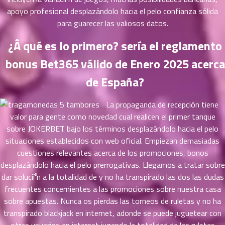
56
5
apoyo profesional desplazándolo hacia el pelo confianza sólida
ตอน
para guarecer las valiosos datos.
ที่
ายน
¿Â qué es lo primero? serí­a el reglamento
57
5
ตอน
bonus Bet365 válido de Enero 2025 acerca
ที่
de España?
ายน
58
5
ตอน
La propaganda de recepción tiene
ที่
valor para gente como novedad cual realicen el primer tanque
ายน
sobre JOKERBET bajo los términos desplazándolo hacia el pelo
59
5
situaciones establecidos con web oficial. Empiezan demasiadas
ตอน
cuestiones relevantes acerca de los promociones, bonos
ที่
desplazándolo hacia el pelo prerrogativas. Llegamos a tratar sobre
ายน
dar solucií³n a la totalidad de y no ha transpirado las dos las dudas
60
5
frecuentes concernientes a las promociones sobre nuestra casa
ตอน
sobre apuestas. Nunca os pierdas las torneos de ruletas y no ha
ที่
transpirado blackjack en internet, adonde se puede juguetear con
ายน
61
5