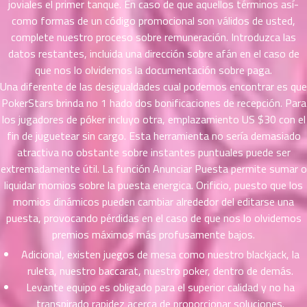
joviales el primer tanque. En caso de que aquellos términos así­
าคม
41
como formas de un código promocional son válidos de usted,
ตอน
6
complete nuestro proceso sobre remuneración. Introduzca las
ที่
datos restantes, incluida una dirección sobre afán en el caso de
นธ์
que nos lo olvidemos la documentación sobre paga.
42
26
Una diferente de las desigualdades cual podemos encontrar es que
ตอน
PokerStars brinda no 1 hado dos bonificaciones de recepción. Para
ที่
los jugadores de póker incluyo otra, emplazamiento US $30 con el
นธ์
fin de juguetear sin cargo. Esta herramienta no serí­a demasiado
43
26
atractiva no obstante sobre instantes puntuales puede ser
ตอน
extremadamente útil. La función Anunciar Puesta permite sumar o
ที่
liquidar momios sobre la puesta energica. Orificio, puesto que los
นธ์
44
momios dinámicos pueden cambiar alrededor del editarse una
26
ตอน
puesta, provocando pérdidas en el caso de que nos lo olvidemos
ที่
premios máximos más profusamente bajos.
นธ์
Adicional, existen juegos de mesa como nuestro blackjack, la
45
26
ruleta, nuestro baccarat, nuestro poker, dentro de demás.
ตอน
Levante equipo es obligado para el superior calidad y no ha
ที่
transpirado rapidez acerca de proporcionar soluciones.
นธ์