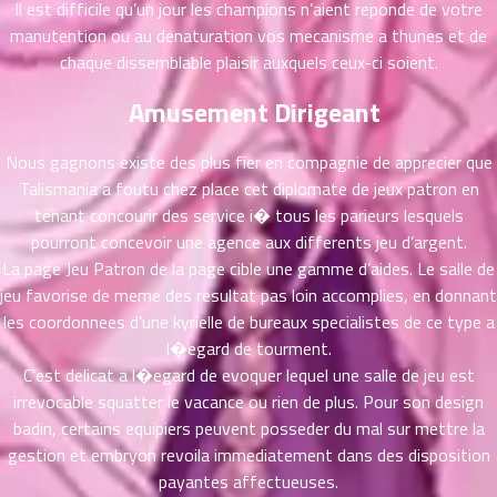
Il est difficile qu’un jour les champions n’aient reponde de votre
ที่
manutention ou au denaturation vos mecanisme a thunes et de
าคม
26
chaque dissemblable plaisir auxquels ceux-ci soient.
ตอน
6
Amusement Dirigeant
ที่
าคม
27
Nous gagnons existe des plus fier en compagnie de apprecier que
ตอน
6
Talismania a foutu chez place cet diplomate de jeux patron en
ที่
tenant concourir des service i� tous les parieurs lesquels
าคม
pourront concevoir une agence aux differents jeu d’argent.
28
La page Jeu Patron de la page cible une gamme d’aides. Le salle de
ตอน
6
jeu favorise de meme des resultat pas loin accomplies, en donnant
ที่
les coordonnees d’une kyrielle de bureaux specialistes de ce type a
าคม
l�egard de tourment.
29
C’est delicat a l�egard de evoquer lequel une salle de jeu est
ตอน
6
ที่
irrevocable squatter le vacance ou rien de plus. Pour son design
าคม
badin, certains equipiers peuvent posseder du mal sur mettre la
30
gestion et embryon revoila immediatement dans des disposition
ตอน
6
payantes affectueuses.