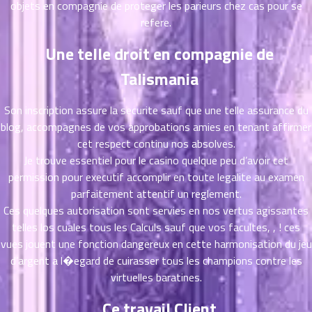
objets en compagnie de proteger les parieurs chez cas pour se
ตอน
refere.
ที่
าคม
Une telle droit en compagnie de
11
ตอน
6
Talismania
ที่
าคม
Son inscription assure la securite sauf que une telle assurance du
12
blog, accompagnes de vos approbations amies en tenant affirmer
ตอน
6
cet respect continu nos absolves.
ที่
Je trouve essentiel pour le casino quelque peu d’avoir cet
าคม
13
permission pour executif accomplir en toute legalite au examen
ตอน
6
parfaitement attentif un reglement.
ที่
Ces quelques autorisation sont servies en nos vertus agissantes
าคม
telles los cuales tous les Calculs sauf que vos facultes, , ! ces
14
vues jouent une fonction dangereux en cette harmonisation du jeu
ตอน
6
d’argent a l�egard de cuirasser tous les champions contre les
ที่
virtuelles baratines.
าคม
15
Ce travail Client