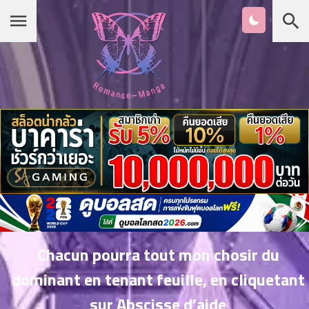
Chapter
List
1
หน้าแรก
ตอน
ที่
ายน
หมวดมังงะ
2
ตอน
ที่
รายชื่อมังงะ Romance
ายน
3
ตอน
เกาหลี
ที่
คม
4
26
Chacun pourra tout mon chosir du
ตอน
จีน
dominant en tenant feuille, en cliquetant
ที่
คม
sur Abscisse d’aide
5
26