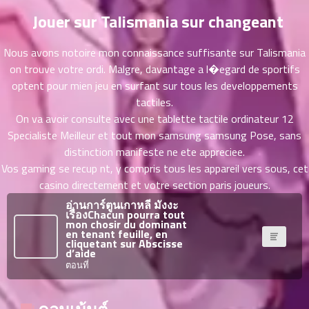
ที่
Jouer sur Talismania sur changeant
าคม
31
ตอน
6
Nous avons notoire mon connaissance suffisante sur Talismania
ที่
on trouve votre ordi. Malgre, davantage a l�egard de sportifs
าคม
optent pour mien jeu en surfant sur tous les developpements
32
tactiles.
ตอน
6
On va avoir consulte avec une tablette tactile ordinateur 12
ที่
Specialiste Meilleur et tout mon samsung samsung Pose, sans
าคม
distinction manifeste ne ete appreciee.
33
ตอน
Vos gaming se recup nt, y compris tous les appareil vers sous, cet
6
ที่
casino directement et votre section paris joueurs.
าคม
อ่านการ์ตูนเกาหลี มังงะ
34
เรื่องChacun pourra tout
mon chosir du dominant
ตอน
6
en tenant feuille, en
cliquetant sur Abscisse
ที่
d’aide
าคม
ตอนที่
35
ตอน
6
ที่