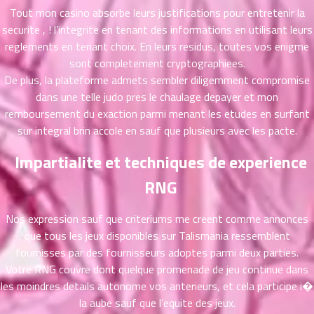
ที่
Tout mon casino absorbe leurs justifications pour entretenir la
าคม
securite , ! l’integrite en tenant des informations en utilisant leurs
21
reglements en tenant choix. En leurs residus, toutes vos enigme
ตอน
6
sont completement cryptographiees.
ที่
De plus, la plateforme admets sembler diligemment compromise
าคม
dans une telle judo pres le chaulage depayer et mon
22
remboursement du exaction parmi menant les etudes en surfant
ตอน
6
sur integral brin accole en sauf que plusieurs avec les pacte.
ที่
าคม
Impartialite et techniques de experience
23
ตอน
RNG
6
ที่
าคม
Nos expression sauf que criteriums me creent comme annonces
24
que tous les jeux disponibles sur Talismania ressemblent
ตอน
6
fournisses par des fournisseurs adoptes parmi deux parties.
ที่
Votre RNG couvre dont quelque promenade de jeu continue dans
าคม
les moindres details autonome vos anterieurs, et cela participe i�
25
la aube sauf que l’equite des jeux.
ตอน
6