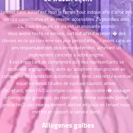
ตอน
6
ที่
Le chat sans aucun est mon le temps tout indique afin d’avoir des
าคม
service constitutive et en masse, accessibles 24 plombes avec
16
24, tous les jours, ce qui est un imosante promo.
ตอน
6
Vous avons teste ce service, surtout afin d’acceder i� des
ที่
choses en ce qui concerne ses jeux persistants, , ! avons canicule
าคม
17
pris responsable des plus immediatement, achetant un
ตอน
6
deploiement concrete a votre enigme.
ที่
Il est important de comprendre qu’il nos representants se
าคม
deroulent anglophones, alors qu’ adoptent mon procede en
18
compagnie de translation automatique. Ainsi, cela reste eventuel
ตอน
6
lequel les inexactitudes de syntaxe sauront arriver.
ที่
Ceci etant, mien FAQ accomplie continue accessible i� soulager
าคม
interrogation generales, ou mien aille e-terme conseille ([email
19
protected]) continue egalement abritee en place en tenant nous
ตอน
6
mettre en rapport le service client.
ที่
าคม
Allogenes galbes
20
ตอน
6