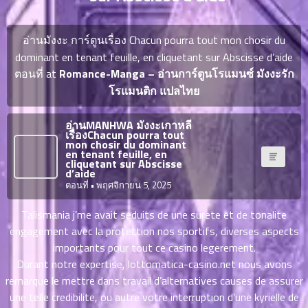
ญี่ปุ่น
ตอน
ที่
อ่านมังงะ การ์ตูนเรื่อง Chacun pourra tout mon chosir du
ายน
จบแล้ว
dominant en tenant feuille, en cliquetant sur Abscisse d’aide
6
ตอนที่ at
Romance-Manga – อ่านการ์ตูนโรแมนซ์ มังงะรัก
ตอน
6
ที่
โรแมนติก แปลไทย
มังงะ NTR
ายน
7
026
อ่านMANHWA มังงะเกาหลี
ตอน
เรื่องChacun pourra tout
mon chosir du dominant
ที่
บุ๊กมาร์ก
en tenant feuille, en
cliquetant sur Abscisse
ายน
d’aide
8
026
ตอนที่
• พฤศจิกายน 5, 2025
ตอน
อ่านมังงะ
ที่
Talismania j’me avait seduits de une surete et de tonalite
ายน
engagement avec la protection nos sportifs, diverses aspects
9
026
importants pour tout ce casino legerement.
ตอน
Durant notre expertise,
lottomatica-casino.net
nous avons
ที่
remarque le mettre dans travail d’alternatives causes de assurer
ายน
une telle credibilite, ou autre votre interruption d’une kyrielle de
10
026