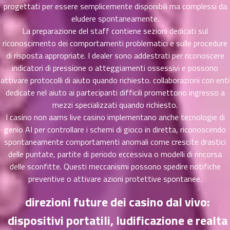
56
5
progettati per essere semplicemente disponibili ma complessi da
ตอน
eludere spontaneamente.
ที่
La preparazione del staff contiene sezioni dedicati sul
ายน
riconoscimento dei comportamenti problematici e sulle procedure
57
5
di risposta appropriate. I dealer sono addestrati per riconoscere
ตอน
indicatori di pressione o atteggiamenti ossessivi e possono
ที่
attivare protocolli di aiuto quando richiesto. collaborazioni con enti
ายน
dedicate nel aiuto ai partecipanti difficili promettono ingresso a
58
5
mezzi specializzati quando richiesto.
ตอน
ที่
I casino non aams live casino implementano anche tecnologie di
ายน
genio AI per controllare i schemi di gioco in diretta, riconoscendo
59
5
spontaneamente comportamenti anomali come crescite drastici
ตอน
delle puntate, partite di periodo eccessiva o modelli di rincorsa
ที่
delle sconfitte. Questi meccanismi possono spedire notifiche
ายน
preventive o attivare azioni protettive spontanee.
60
5
ตอน
direzioni future dei casino dal vivo:
ที่
dispositivi portatili, ludificazione e realta
ายน
61
5