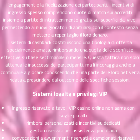
l’engagement e la fidelizzazione dei partecipanti. I incentivi di
46
26
ingresso spesso comprendono quote di match sui accrediti
ตอน
insieme a partite di intrattenimento gratis sui superfici dal vivo,
ที่
permettendo ai nuovi giocatori di abituarsi con il contesto senza
นธ์
47
mettere a repentaglio il loro denaro.
6
ตอน
I sistemi di cashback costituiscono una tipologia di offerta
ที่
specialmente amata, rimborsando una quota delle sconfitte
นธ์
effettive su base settimanale o mensile. Questa tattica non solo
48
6
attenua le insuccessi dei partecipanti, ma li incoraggia anche a
ตอน
continuare a giocare conoscendo che una parte delle loro bet verra
ที่
ridata a prescindere dal outcome delle specifiche sessioni.
นธ์
49
6
Sistemi loyalty e privilegi VIP
ตอน
ที่
Ingresso riservato a tavoli VIP casino online non aams con
นธ์
soglie piu alti
50
6
rimborsi personalizzati e incentivi su dedicati
ตอน
gestori riservati per assistenza prioritaria
ที่
convocazioni a avvenimenti riservati e campionati riservati
าคม