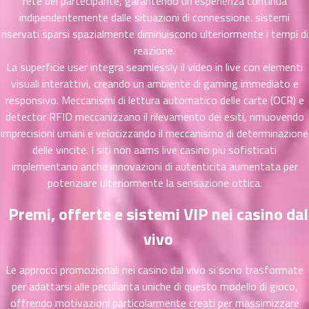
rete del partecipante, garantendo un’esperienza continua
าคม
indipendentemente dalle situazioni di connessione. sistemi
41
riservati sparsi spazialmente diminuiscono ulteriormente i tempi di
ตอน
6
reazione.
ที่
La superficie user integra seamlessly il video in live con elementi
นธ์
42
26
visuali interattivi, creando un ambiente di gaming immediato e
ตอน
responsivo. Meccanismi di lettura automatico delle carte (OCR) e
ที่
detector RFID meccanizzano il rilevamento dei esiti, rimuovendo
นธ์
imprecisioni umani e velocizzando il meccanismo di determinazione
43
26
delle vincite. I siti non aams live casino piu sofisticati
ตอน
implementano anche innovazioni di autenticita aumentata per
ที่
potenziare ulteriormente la sensazione ottica.
นธ์
44
26
Premi, offerte e sistemi VIP nei casino dal
ตอน
ที่
vivo
นธ์
45
26
Le approcci promozionali nei casino dal vivo si sono trasformate
ตอน
per adattarsi alle peculiarita uniche di questo modello di gioco,
ที่
offrendo motivazioni particolarmente creati per massimizzare
นธ์