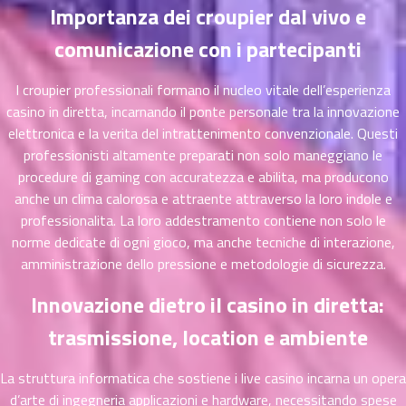
ที่
Importanza dei croupier dal vivo e
าคม
31
comunicazione con i partecipanti
ตอน
6
ที่
I croupier professionali formano il nucleo vitale dell’esperienza
าคม
casino in diretta, incarnando il ponte personale tra la innovazione
32
elettronica e la verita del intrattenimento convenzionale. Questi
ตอน
6
professionisti altamente preparati non solo maneggiano le
ที่
procedure di gaming con accuratezza e abilita, ma producono
าคม
anche un clima calorosa e attraente attraverso la loro indole e
33
professionalita. La loro addestramento contiene non solo le
ตอน
6
ที่
norme dedicate di ogni gioco, ma anche tecniche di interazione,
าคม
amministrazione dello pressione e metodologie di sicurezza.
34
Innovazione dietro il casino in diretta:
ตอน
6
ที่
trasmissione, location e ambiente
าคม
35
La struttura informatica che sostiene i live casino incarna un opera
ตอน
6
d’arte di ingegneria applicazioni e hardware, necessitando spese
ที่