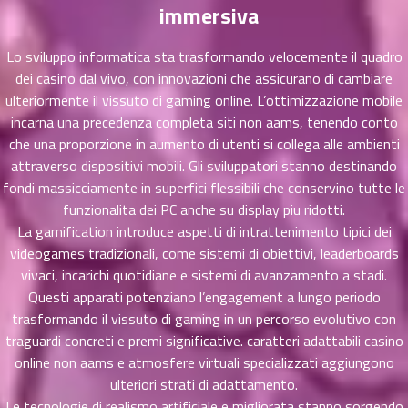
immersiva
ตอน
ที่
Lo sviluppo informatica sta trasformando velocemente il quadro
ายน
dei casino dal vivo, con innovazioni che assicurano di cambiare
62
5
ตอน
ulteriormente il vissuto di gaming online. L’ottimizzazione mobile
ที่
incarna una precedenza completa siti non aams, tenendo conto
ายน
che una proporzione in aumento di utenti si collega alle ambienti
63
5
attraverso dispositivi mobili. Gli sviluppatori stanno destinando
ตอน
fondi massicciamente in superfici flessibili che conservino tutte le
ที่
funzionalita dei PC anche su display piu ridotti.
ายน
La gamification introduce aspetti di intrattenimento tipici dei
64
5
videogames tradizionali, come sistemi di obiettivi, leaderboards
ตอน
vivaci, incarichi quotidiane e sistemi di avanzamento a stadi.
ที่
Questi apparati potenziano l’engagement a lungo periodo
ายน
trasformando il vissuto di gaming in un percorso evolutivo con
65
5
ตอน
traguardi concreti e premi significative. caratteri adattabili casino
ที่
online non aams e atmosfere virtuali specializzati aggiungono
ายน
ulteriori strati di adattamento.
66
5
Le tecnologie di realismo artificiale e migliorata stanno sorgendo