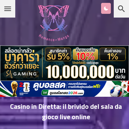
Chapter
List
1
หน้าแรก
ตอน
ที่
ายน
หมวดมังงะ
2
ตอน
ที่
รายชื่อมังงะ Romance
ายน
3
ตอน
เกาหลี
ที่
คม
4
26
Casino in Diretta: il brivido del sala da
ตอน
จีน
gioco live online
ที่
คม
5
26