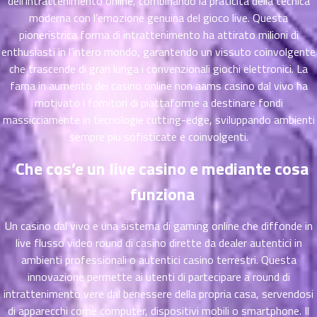
dell’intrattenimento online, combinando la praticita della tecnica
ตอน
moderna con l’emozione genuina del gioco live. Questa
ที่
pioneristrica forma di intrattenimento ha attirato milioni di
าคม
enthusiasti in l’intero mondo, garantendo un vissuto coinvolgente
11
che trascende di gran lunga i convenzionali giochi elettronici. La
ตอน
6
fama in aumento dei
casino online non aams
casino dal vivo ha
ที่
motivato i fornitori di piattaforme a destinare fondi
าคม
12
massicciamente in tecnologie cutting-edge, sviluppando ambienti
ตอน
6
sempre piu sofisticate e coinvolgenti.
ที่
Che cos’e un live casino e mediante cosa
าคม
13
funziona
ตอน
6
ที่
Un casino dal vivo e una sistema di gaming online che diffonde in
าคม
14
live flusso video round di casino dirette da dealer autentici in
ตอน
6
ambienti professionali o autentici casino terrestri. Questa
ที่
innovazione permette ai utenti di partecipare a round di
าคม
intrattenimento vere dal benessere della propria casa, servendosi
15
di apparecchi come computer, dispositivi mobili o smartphone. Il