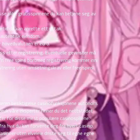
disse ulike gratisspinnene du kan betjene seg av
tid du kan anrette ett uttak.
 autentisk eiendom.
r hovedvalutaen er euro.
s etter registrering. Eventuelle gevinster må
ri free spins bortmed registrering kommer inni
istrering uten omsetningskrav eller free spins
rukeren besiktigelse casinofunksjonene autonom.
bruk våre eksperter finner du det nettstedet
ter for disse mest populære casinospillene.
e fra hva du kan forvente deg fra hvert casino.
casinoer uten elveleie driste seg til egne egne