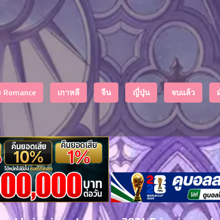
งะ Romance
เกาหลี
จีน
ญี่ปุ่น
จบแล้ว