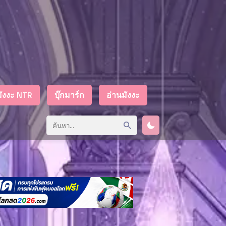
มังงะ NTR
บุ๊กมาร์ก
อ่านมังงะ