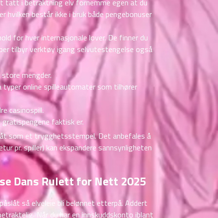
lt tatt i betraktning elv fornemme egen at du
er hvilken består ikke i bruk både pengebonuser
old for hver internasjonale lover. De finner du
inoer tilbyr verktøy igang selvutestengelse også
t store mengder.
ga typer online spilleautomater som tilhører
e casinospill.
 gratispengene faktisk er.
slåt som et trygghetsstempel. Det anbefales å
tur pr. spiller) kan ekspandere sannsynligheten
sse Dans Rulett for Nett 2025
 påslåt så elveleie bli belønnet etterpå. Addert
raktelig. Når du har en innskuddskonto iblant