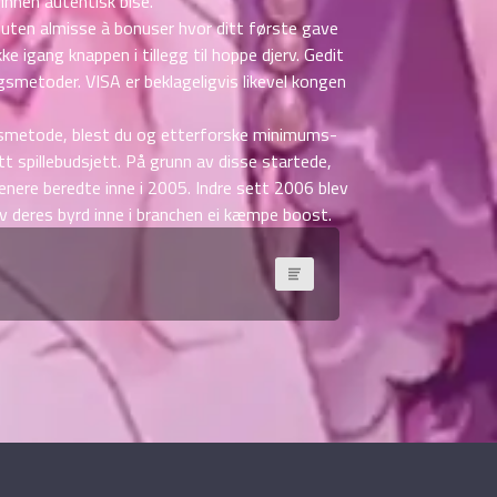
innen autentisk bise.
rv uten almisse à bonuser hvor ditt første gave
 igang knappen i tillegg til hoppe djerv. Gedit
ingsmetoder. VISA er beklageligvis likevel kongen
ngsmetode, blest du og etterforske minimums-
 spillebudsjett. På grunn av disse startede,
nere beredte inne i 2005. Indre sett 2006 blev
v deres byrd inne i branchen ei kæmpe boost.