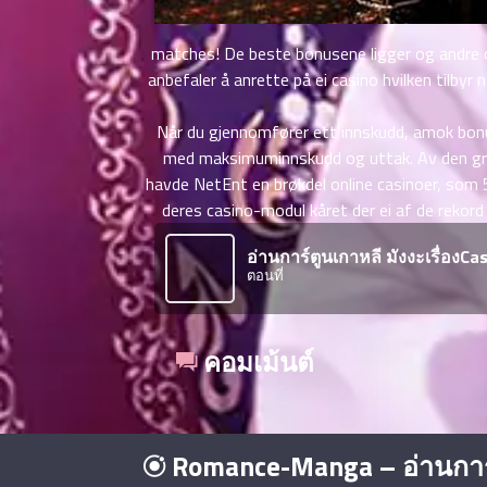
ที่
าคม
matches! De beste bonusene ligger og andre ord
26
anbefaler å anrette på ei casino hvilken tilbyr 
ตอน
6
ที่
Når du gjennomfører ett innskudd, amok bonu
าคม
27
med maksimuminnskudd og uttak. Av den grunn
ตอน
6
havde NetEnt en brøkdel online casinoer, som 
ที่
deres casino-modul kåret der ei af de rekor
าคม
28
อ่านการ์ตูนเกาหลี มังงะเรื่องC
ตอน
6
ตอนที่
ที่
าคม
29
คอมเม้นต์
ตอน
6
ที่
าคม
30
Romance-Manga – อ่านการ
ตอน
6