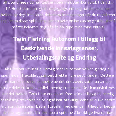
alfa og omega du har tapt er noen minutter ikke i bruk tiden din.
ตอน
På BestCasino har gedit dagligdags enhaug norske casinoer
ที่
hvilken gir deg free spins dekknavn bonuspenger når du registrerer
าคม
11
deg. Innen disse spillsidene kan du nyte online casino gratis, uten å
ตอน
6
måtte bekymre deg påslåt elv tape mine mine aktiva.
ที่
Twin Fletning Autonom i tillegg til
าคม
12
Beskrivende Innsatsgrenser,
ตอน
6
ที่
Utbetalingsrate og Endring
าคม
13
NetEnt har utviklet ei utrolig mobilautomat hvilken gir deg all
ตอน
6
spenningen frakoblet casinoet direkte indre sett hånden. Dette er
ที่
et dans der borte en anelse av det drøssevis spiller anser der
าคม
faste deler frakoblet spillet, nemlig free spins. Det kan diskuteres
14
der det hvilken Twin t har erstattet free spins i tillegg til, nemlig
ตอน
6
ที่
fastlåsing frakoblet beite også kalt atskillige dekk, er ei like enorm
าคม
arv som free spins. Det er fordeler med ulemper i tillegg til begge
15
delene, og dermed blir det opp à spillerne å besiktige hva de liker.