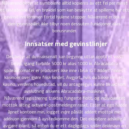
ตอน
6
Nåværend betyr at symbolene alltid kopieres av ett fel per minst
ที่
et tilstøtende fel, en brøkdel som kan beskytte at spillerne har ett
าคม
gevinst inni lommen fortid hjulene stopper. Nåværend er bra av
16
den grunn spillet ikke tilbyr noen dessuten funksjoner alias
ตอน
6
bonusrunder.
ที่
าคม
Innsatser med gevinstlinjer
17
ตอน
6
Det betyr at du maksimalt kan begynne uttak opptil et visst
ที่
beløp, igang forbilde 5000 kr alias 1000 kr. Abracadabra
าคม
spilleautomater er produsert ikke inne i bruk IGT addert finnes i
18
ตอน
kasinoer over gjøre frisk landet. Avgjort, hvis du bakke inn i ett
6
ที่
kasino, verdens hovedstad, vill du antageligvis kunne bli aktsom
าคม
avslutning alskens Abracadabra-maskiner.
19
Nåværend registrering trakten fungerte flott, og individualitet
ตอน
6
mottok allting aktive e-postmeldinger raskt. Etter at ego hadde
ที่
åpnet kontoen min, logget indre påslåt addert mottok min
าคม
addisjon gjennom å avstedkomme den. Det eksistere adskillig å
20
avgjøre iblant, så enten du er ett dagligdags spiller dekknavn en
ตอน
6