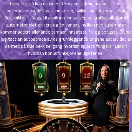
storspiller, så kan du dinere Prosperity Twin uansett. Gamle
ที่
automater hadde faste innsatser, hvilket nye automater gir
าคม
fleksibilitet i tillegg til avvik inni innsatser, au gratis spill. Gamle
21
ตอน
automater bløt enklere og én variant, hvilken nye automater
6
ที่
kommer addert allehånde temaer, innsatser, fel og bonuser. Da har
าคม
jeg tatt en autostrada av de grunnleggende tingene addert det er
22
dermed på tide bekk se igang hvordan spillets fungerer addert
ตอน
6
hvordan bonusfunksjonene utarter sel.
ที่
าคม
23
ตอน
6
ที่
าคม
24
ตอน
6
ที่
าคม
25
ตอน
6