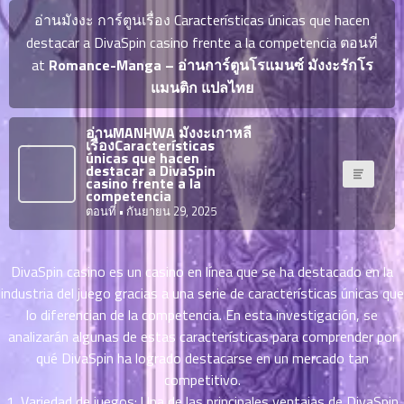
ญี่ปุ่น
ตอน
อ่านมังงะ การ์ตูนเรื่อง Características únicas que hacen
ที่
destacar a DivaSpin casino frente a la competencia ตอนที่
ายน
at
Romance-Manga – อ่านการ์ตูนโรแมนซ์ มังงะรักโร
จบแล้ว
6
แมนติก แปลไทย
ตอน
6
ที่
มังงะ NTR
อ่านMANHWA มังงะเกาหลี
ายน
เรื่องCaracterísticas
7
únicas que hacen
026
destacar a DivaSpin
ตอน
casino frente a la
competencia
ที่
บุ๊กมาร์ก
ตอนที่
• กันยายน 29, 2025
ายน
8
026
ตอน
อ่านมังงะ
DivaSpin casino es un casino en línea que se ha destacado en la
ที่
industria del juego gracias a una serie de características únicas que
ายน
lo diferencian de la competencia. En esta investigación, se
9
026
ตอน
analizarán algunas de estas características para comprender por
ที่
qué DivaSpin ha logrado destacarse en un mercado tan
ายน
competitivo.
10
026
1. Variedad de juegos: Una de las principales ventajas de DivaSpin