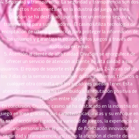
ตอน
4. Seguridad y transparencia: La seguridad y transparencia son dos
6
ที่
aspectos fundamentales en la industria del juego en línea.
าคม
DivaSpin se ha destacado por ofrecer un entorno seguro y
16
transparente para sus jugadores. El casino utiliza tecnología de
ตอน
6
encriptación de última generación para proteger la información de
ที่
los usuarios y garantiza la equidad de los juegos a través de
าคม
auditorías externas.
17
5. Atención al cliente de alta calidad: DivaSpin se enorgullece de
ตอน
6
ofrecer un servicio de atención al cliente de alta calidad a sus
ที่
usuarios. El equipo de soporte está disponible las 24 horas del día,
าคม
los 7 días de la semana para resolver dudas, problemas técnicos o
18
ตอน
cualquier otra consulta que los jugadores puedan tener. Esta
6
ที่
atención personalizada ha contribuido a la reputación positiva de
าคม
DivaSpin entre los jugadores.
19
En conclusión, DivaSpin casino se ha destacado en la industria del
ตอน
6
juego en línea gracias a sus características únicas y su enfoque en
ที่
la satisfacción del jugador. La variedad de juegos, la experiencia de
าคม
usuario personalizada, el programa de fidelización innovador, la
20
seguridad y transparencia, así como la atención al cliente de alta
ตอน
6