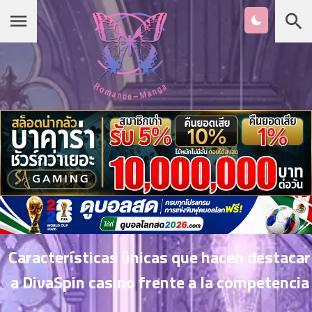
Chapter
List
1
หน้าแรก
ตอน
ที่
ายน
หมวดมังงะ
2
ตอน
ที่
รายชื่อมังงะ Romance
ายน
3
ตอน
เกาหลี
ที่
คม
4
26
Características únicas que hacen destacar
ตอน
จีน
a DivaSpin casino frente a la competencia
ที่
คม
5
26