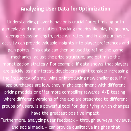
ตอน
Analyzing User Data for Optimization
ที่
ายน
Understanding player behavior is crucial for optimizing both
62
5
gameplay and monetization. Tracking metrics like play frequency,
ตอน
average session length, prize win rates, and in-app purchase
ที่
activity can provide valuable insights into player preferences and
ายน
pain points. This data can then be used to refine the game
63
5
mechanics, adjust the prize structure, and optimize the
ตอน
monetization strategy. For example, if data shows that players
ที่
are quickly losing interest, developers might consider increasing
ายน
64
5
the frequency of small wins or introducing new challenges. If in-
ตอน
app purchases are low, they might experiment with different
ที่
pricing models or offer more compelling rewards. A/B testing,
ายน
where different versions of the app are presented to different
65
5
groups of users, is a powerful tool for identifying which changes
ตอน
have the greatest positive impact.
ที่
Furthermore, analyzing user feedback – through surveys, reviews,
ายน
and social media – can provide qualitative insights that
66
5