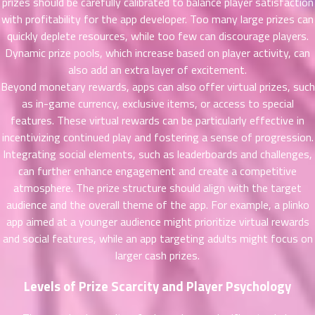
prizes should be carefully calibrated to balance player satisfaction
าคม
with profitability for the app developer. Too many large prizes can
41
quickly deplete resources, while too few can discourage players.
ตอน
6
ที่
Dynamic prize pools, which increase based on player activity, can
นธ์
also add an extra layer of excitement.
42
26
Beyond monetary rewards, apps can also offer virtual prizes, such
ตอน
as in-game currency, exclusive items, or access to special
ที่
features. These virtual rewards can be particularly effective in
นธ์
incentivizing continued play and fostering a sense of progression.
43
26
Integrating social elements, such as leaderboards and challenges,
ตอน
can further enhance engagement and create a competitive
ที่
atmosphere. The prize structure should align with the target
นธ์
audience and the overall theme of the app. For example, a plinko
44
26
app aimed at a younger audience might prioritize virtual rewards
ตอน
ที่
and social features, while an app targeting adults might focus on
นธ์
larger cash prizes.
45
26
ตอน
Levels of Prize Scarcity and Player Psychology
ที่
นธ์