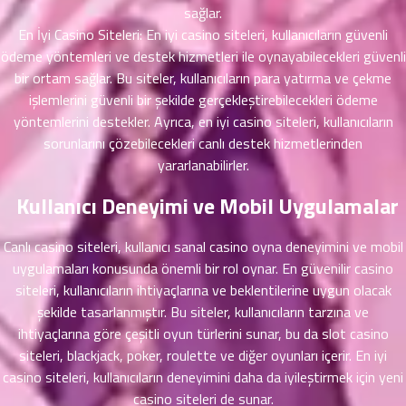
sağlar.
าคม
En İyi Casino Siteleri: En iyi casino siteleri, kullanıcıların güvenli
36
ตอน
ödeme yöntemleri ve destek hizmetleri ile oynayabilecekleri güvenli
6
ที่
bir ortam sağlar. Bu siteler, kullanıcıların para yatırma ve çekme
าคม
işlemlerini güvenli bir şekilde gerçekleştirebilecekleri ödeme
37
yöntemlerini destekler. Ayrıca, en iyi casino siteleri, kullanıcıların
ตอน
6
sorunlarını çözebilecekleri canlı destek hizmetlerinden
ที่
yararlanabilirler.
าคม
38
Kullanıcı Deneyimi ve Mobil Uygulamalar
ตอน
6
ที่
Canlı casino siteleri, kullanıcı
sanal casino oyna
deneyimini ve mobil
าคม
uygulamaları konusunda önemli bir rol oynar. En güvenilir casino
39
siteleri, kullanıcıların ihtiyaçlarına ve beklentilerine uygun olacak
ตอน
6
şekilde tasarlanmıştır. Bu siteler, kullanıcıların tarzına ve
ที่
ihtiyaçlarına göre çeşitli oyun türlerini sunar, bu da slot casino
าคม
40
siteleri, blackjack, poker, roulette ve diğer oyunları içerir. En iyi
ตอน
6
casino siteleri, kullanıcıların deneyimini daha da iyileştirmek için yeni
ที่
casino siteleri de sunar.