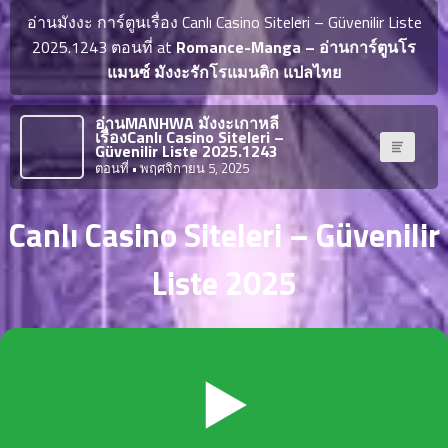
ญี่ปุ่น
ตอน
อ่านมังงะ การ์ตูนเรื่อง Canlı Casino Siteleri – Güvenilir Liste
ที่
2025.1243 ตอนที่ at
Romance-Manga – อ่านการ์ตูนโร
ายน
แมนซ์ มังงะรักโรแมนติก แปลไทย
จบแล้ว
6
ตอน
6
อ่านMANHWA มังงะเกาหลี
ที่
เรื่องCanlı Casino Siteleri –
มังงะ NTR
Güvenilir Liste 2025.1243
ายน
ตอนที่
• พฤศจิกายน 5, 2025
7
026
ตอน
ที่
บุ๊กมาร์ก
Canlı Casino Siteleri – Güvenilir
ายน
8
026
Liste 2025
ตอน
อ่านมังงะ
ที่
ายน
9
026
ตอน
▶️
ที่
ายน
10
026