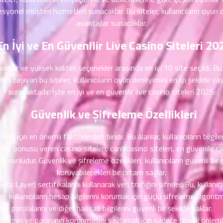
syonel müşteri hizmetleri sunacaklar. Bu siteler, kullanıcıların oyun de
avantajlar sunacaklar.
En İyi ve En Güvenilir Live Casino Siteleri 20
nilir ve yüksek kaliteli seçenekler arasında en iyi 10 site seçildi. Bu 
nvanını taşıyan bu siteler, kullanıcıların oyun deneyimini en iyi şekilde 
sunmaktadır. İşte en iyi ve en güvenilir live casino siteleri 2025:
Güvenlik ve Şifreleme Özellikleri
eleri için en önemli faktörlerden biridir. Bu alanlar, kullanıcıların bilgi
e bonusu veren casino siteleri, canlı casino siteleri, en güvenilir casi
 zorunludur. Güvenlik ve şifreleme özellikleri, kullanıcıların güvenli bir
koruyabilecekleri bir ortam sağlar.
s Layer) sertifikalarını kullanarak veri trafiğini şifreler. Bu, kullanıcıl
r, kullanıcıların hesap bilgilerini korumak için güçlü şifreleme algoritma
parolalarını ve diğer hassas bilgilerini güvenli bir şekilde saklar.
 bilgilerinin ve parasının korunmasını sağlamak için sadece teknik önlem