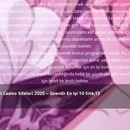
 oyun deneyimini daha da zenginleştirmek ve yeni kullanıcıları çekmek
işlerinde deneme bonusu sunar. Bu, oyuncuların oyunları deneyimlemek ve
onuslar ve teklifler sunarak, oyuncuların tekrar oynamasını teşvik eder
kazanıldığında kazançların bir kısmını geri veren bonuslar sunulabilir.
mı için çeşitli stratejiler sunar. Bu, oyuncuların kazançları artırmak 
ağlar. Örneğin, belirli oyunların kazanma olasılıklarını artıracak stratej
faydalı olan oyunları belirler.
i ve deneyimini artırmak için güvenilir bonus programları sunar. Bu, site
dığında belirli bir yüzdesini geri veren bonuslar sunar veya belirli oyunlar
iğini ve deneyimini en üst düzeyde korumak için en iyi bonus programlar
 bir süre boyunca her oyun kazanıldığında belirli bir yüzdesini geri vere
için belirli bir limiti belirler.
l Casino Siteleri 2025 – Gvenilir En iyi 10 Site.13