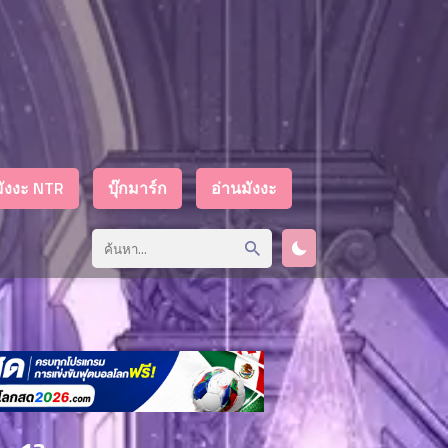
มังงะ NTR
บุ๊กมาร์ก
อ่านมังงะ