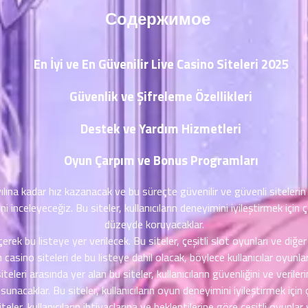
Содержимое
En İyi ve En Güvenilir Live Casino Siteleri 2025
Güvenlik ve Şifreleme Özellikleri
Destek ve Yardım Hizmetleri
Oyun Çarpım ve Bonus Programları
ılına kadar hız kazanacak ve bu süreçte güvenilir ve güvenli sitelerin
ni inceleyeceğiz. Bu siteler, kullanıcıların deneyimini iyileştirmek için
düzeyde koruyacaklar.
erek bu listeye yer verilecek. Bu siteler, çeşitli slot oyunları ve diğer
asino siteleri de bu listeye dahil olacak, böylece kullanıcılar oyunları
iteleri arasında yer alan bu siteler, kullanıcıların güvenliğini ve veril
nacaklar. Bu siteler, kullanıcıların oyun deneyimini iyileştirmek için çe
teler, kullanıcıların ihtiyaçlarına ve beklentilerine göre çeşitli oyunlar