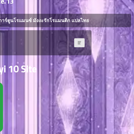
te.13
าร์ตูนโรแมนซ์ มังงะรักโรแมนติก แปลไทย
yi 10 Site