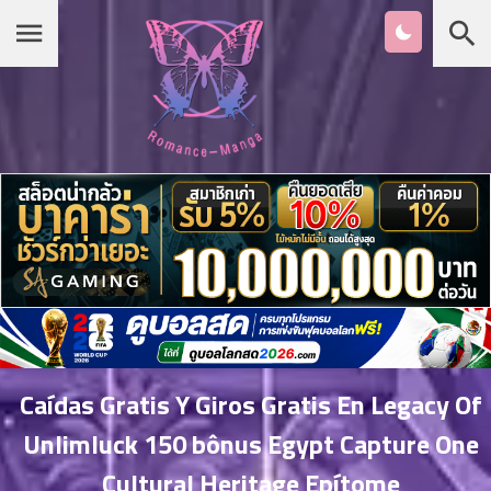
Chapter
List
1
หน้าแรก
ตอน
ที่
ายน
หมวดมังงะ
2
ตอน
ที่
เกาหลี
ายน
3
ตอน
รายชื่อมังงะ Romance
ที่
คม
4
26
Caídas Gratis Y Giros Gratis En Legacy Of
ตอน
จีน
Unlimluck 150 bônus Egypt Capture One
ที่
คม
Cultural Heritage Epítome
5
26