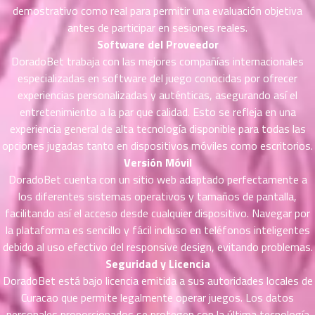
ที่
demostrativo como real para permitir una evaluación objetiva
าคม
antes de participar en sesiones reales.
26
Software del Proveedor
ตอน
6
DoradoBet trabaja con las mejores compañías internacionales
ที่
especializadas en software del juego conocidas por ofrecer
าคม
experiencias personalizadas y auténticas, asegurando así el
27
entretenimiento a la par que calidad. Esto se refleja en una
ตอน
6
experiencia general de alta tecnología disponible para todas las
ที่
opciones jugadas tanto en dispositivos móviles como escritorios.
าคม
28
Versión Móvil
ตอน
6
DoradoBet cuenta con un sitio web adaptado perfectamente a
ที่
los diferentes sistemas operativos y tamaños de pantalla,
าคม
facilitando así el acceso desde cualquier dispositivo. Navegar por
29
la plataforma es sencillo y fácil incluso en teléfonos inteligentes
ตอน
6
debido al uso efectivo del responsive design, evitando problemas.
ที่
Seguridad y Licencia
าคม
DoradoBet está bajo licencia emitida a sus autoridades locales de
30
Curacao que permite legalmente operar juegos. Los datos
ตอน
6
personales proporcionados se protegen con la última tecnología