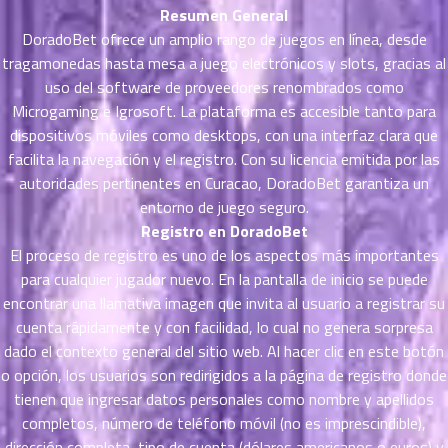
ตอน
Resumen General
ที่
DoradoBet ofrece un amplio rango de juegos en línea, desde
าคม
tragamonedas hasta mesa a juego electrónicos y slots, gracias al
11
uso del software de proveedores renombrados como
ตอน
6
Microgaming e Igrosoft. La plataforma es accesible tanto para
ที่
dispositivos móviles como desktops, con una interfaz clara que
าคม
facilita la navegación y el registro. Con su licencia emitida por las
12
autoridades pertinentes en Curacao, DoradoBet garantiza un
ตอน
6
entorno de juego seguro.
ที่
Registro en DoradoBet
าคม
13
El proceso de registro es uno de los aspectos más importantes
ตอน
6
para cualquier jugador nuevo. En la pantalla de inicio se puede
ที่
encontrar una llamativa imagen que invita al usuario a registrar su
าคม
cuenta rápidamente y con facilidad, lo cual no genera sorpresa
14
dado el contexto general del sitio web. Al hacer clic en este botón
ตอน
6
o opción, los usuarios son redirigidos a la página de registro donde
ที่
tienen que ingresar datos personales como nombre y apellidos
าคม
completos, número de teléfono móvil (no es imprescindible),
15
dirección completa, tipo de cuenta (dólares americanos o euros) y