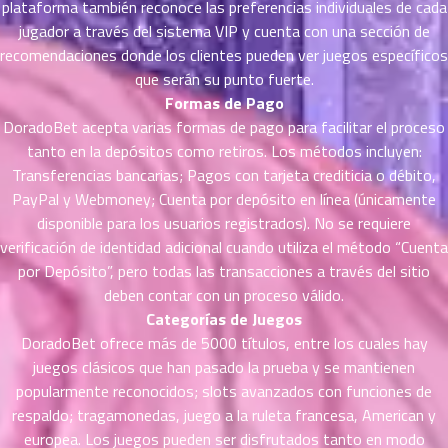
plataforma también reconoce las preferencias individuales de cada
ที่
jugador a través del sistema VIP y cuenta con una sección de
าคม
recomendaciones donde los clientes pueden ver juegos específicos
21
que serán su punto fuerte.
ตอน
6
Formas de Pago
ที่
DoradoBet acepta varias formas de pago para facilitar el proceso
าคม
22
tanto en la depósitos como retiros. Los métodos incluyen:
ตอน
6
Transferencias bancarias; Pagos con tarjeta crediticia o débito,
ที่
PayPal y Webmoney; Cuenta por depósito en línea (únicamente
าคม
disponible para los usuarios registrados). No se requiere
23
verificación de identidad adicional cuando utiliza el método “Cuenta
ตอน
6
por Depósito”, pero todas las transacciones a través del sitio
ที่
deben contar con un proceso válido.
าคม
Categorías de Juegos
24
DoradoBet ofrece más de 5000 títulos, entre los cuales hay
ตอน
6
juegos clásicos que han pasado la prueba y se mantienen
ที่
popularmente reconocidos; slots avanzados con funciones de
าคม
25
respaldo; tragamonedas, juego a la ruleta francesa, American y
ตอน
6
europea. Los juegos pueden ser disfrutados tanto en modo