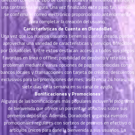
ตอน
6
una contraseña segura. Una vez finalizado este paso tan sencillo,
ที่
se confirma el correo electrónico proporcionado anteriormente
าคม
16
para completar la creación del usuario.
ตอน
6
Características de Cuenta en DoradoBet
ที่
Una vez que los nuevos usuarios tienen su cuenta creada, pueden
าคม
aprovechar una variedad de características y servicios ofrecidos
17
por DoradoBet. Entre estos destacan: acceso a todos sus juegos
ตอน
6
favoritos en línea o offline; posibilidad de depósito y retirada sin
ที่
problemas mediante varias opciones de pago reconocidas como
าคม
bancos locales y transacciones con tarjeta de crédito; descuentos
18
exclusivos para las promociones del mes; asistencia 24 horas, los
ตอน
6
siete días de la semana en su canal de ayuda.
ที่
Bonificaciones y Promociones
าคม
19
Algunas de las bonificaciones más populares incluyen el programa
ตอน
6
de bienvenida que ofrece un porcentaje atractivo sobre sus
ที่
primeros depósitos. Además, DoradoBet organiza eventos
าคม
promocionales regulares con sorteos de premios en efectivo o
20
artículos únicos para darle la bienvenida a sus usuarios. La
ตอน
6