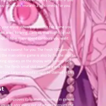
 may may even research a bit comedy for you.
es your enjoy. When you choose the game you
ill want to bring. Earliest, you ought to put
 to explain how many spend contours you want
 that’s easiest for you. The fresh 100 percent
g the main online game is also by far the most
 King appears on the display with a micro slot
le. The fresh small slot machine game have
ctory. Larger jackpots might be claimed in this
ellent winning line.
st
el. It improves consumer experience in general
you will adorability out of whales through the