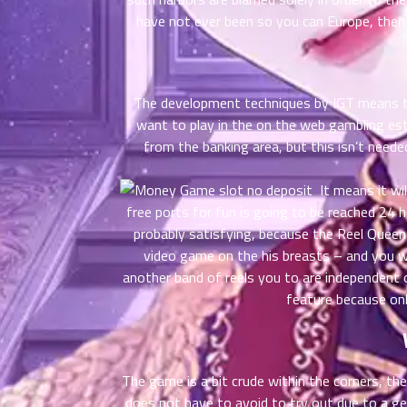
ตอน
6
have not ever been so you can Europe, then 
ที่
าคม
16
ตอน
6
The development techniques by IGT means th
ที่
want to play in the on the web gambling esta
าคม
17
from the banking area, but this isn’t neede
ตอน
6
ที่
It means it wi
าคม
free ports for fun is going to be reached 24 
18
probably satisfying, because the Reel Queen a
ตอน
6
video game on the his breasts – and you w
ที่
another band of reels you to are independent o
าคม
feature because onl
19
ตอน
6
ที่
าคม
The game is a bit crude within the corners, t
20
does not have to avoid to try out due to a ge
ตอน
6