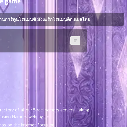
ne game
นการ์ตูนโรแมนซ์ มังงะรักโรแมนติก แปลไทย
ectory of all our 5 reel harbors servers.
I along
 Casino Harbors webpage.
os on the internet focus on.