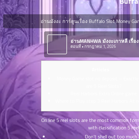
Buffa
ตอน
ที่
ายน
อ่านมังงะ การ์ตูนเรื่อง Buffalo Slot Money G
6
ตอน
6
ที่
อ่านMANHWA มังงะเกาหลี เรื่อ
ตอนที่
• กรกฎาคม 1, 2026
ายน
7
026
ตอน
ที่
Articles
ายน
Money Game slot no deposit – Exactl
8
026
are 5 Reel Slots?
ตอน
Reel Harbors Extra Online game
ที่
Where to Play step 3 Reel Harbors At n
ายน
9
026
ตอน
On line 5 reel slots are the most common form 
ที่
with classification 5 r
ายน
10
Don’t shell out too much 
026