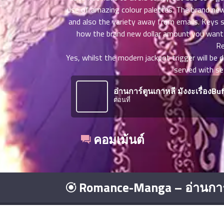
ที่
use of amazing colour palettes. The brand ne
าคม
and also the variety away from emails. Keys s
21
how the brand new dollar amount you want i
ตอน
6
Re
ที่
Yes, whilst the modern jackpot trigger will be d
าคม
served with sev
22
ตอน
6
อ่านการ์ตูนเกาหลี มังงะเรื่อง
ที่
ตอนที่
าคม
23
ตอน
6
คอมเม้นต์
ที่
าคม
24
ตอน
6
Romance-Manga – อ่านการ
ที่
าคม
25
ตอน
6