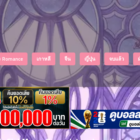
งะ Romance
เกาหลี
จีน
ญี่ปุ่น
จบแล้ว