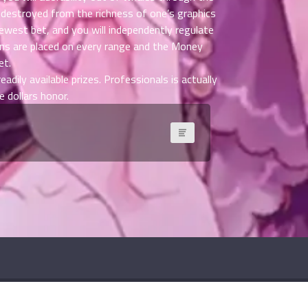
destroyed from the richness of one’s graphics
ewest bet, and you will independently regulate
ins are placed on every range and the Money
et.
adily available prizes. Professionals is actually
e dollars honor.