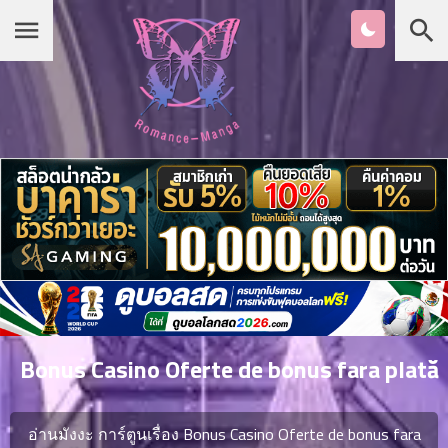
Chapter
List
1
หน้าแรก
ตอน
ที่
ายน
หมวดมังงะ
2
ตอน
ที่
รายชื่อมังงะ Romance
ายน
3
ตอน
เกาหลี
ที่
คม
4
26
Bonus Casino Oferte de bonus fara plată
ตอน
จีน
ที่
คม
อ่านมังงะ การ์ตูนเรื่อง Bonus Casino Oferte de bonus fara
5
26