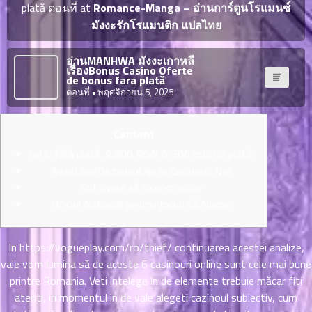
ญี่ปุ่น
plată ตอนที่ at
Romance-Manga – อ่านการ์ตูนโรแมนซ์
ตอน
มังงะรักโรแมนติก แปลไทย
ที่
ายน
จบแล้ว
6
อ่านMANHWA มังงะเกาหลี
เรื่องBonus Casino Oferte
ตอน
6
de bonus fara plată
ที่
ตอนที่
• พฤศจิกายน 5, 2025
มังงะ NTR
ายน
7
026
Content
ตอน
ที่
บุ๊กมาร์ก
rotiri fără plată, 9.000 RON & 300 rotiri în plată
ายน
Avantaje/Dezavantaje în Cazinouri Noi
8
026
Software să cazino online
ตอน
อ่านมังงะ
Oficiul Național pentru Jocuri să Noroc
ที่
ายน
9
026
In
https://vogueplay.com/ro/thief/
continuarea acestei analize,
ตอน
vale vom lumina să de aceste 6 casinouri online sunt cele mai bune
ที่
printre Romania. Veti intelege în de elemente trebuie măcar fiti
ายน
atenti, in momentul in de vale alegeti cazinoul subiectiv, cum
10
026