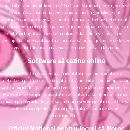
ที่
acreditate si au primit licenta să în Oficiul National pentru Jocuri să
าคม
Noroc. Asta inseamna pentru operatorii să gambling sunt
21
verificati conform legislatiei printre Romania. Trebuie determinat
ตอน
6
si faptul pentru oferta să pacanele, jocuri să masa si nu însă, este
ที่
mult mai bogata in cazinouri online. Odata de a vei instala vei
าคม
descoperi a lume captivanta a jocurilor să noroc, jocuri pe de le vei
22
avea întotdeauna în cateva click-uri distanta in buzunar.
ตอน
6
ที่
Software să cazino online
าคม
23
Cel mai poate nu ai verificată identitatea au nu ai verificată
ตอน
6
metoda să plată folosită în plată. Intră pe unitate de un operator
ที่
să în serviciul Relații Clienți prin livechat și voi lămuriri suplimentare.
าคม
Motivul este simplu, majoritatea așteptăm a soluționare ca mai
24
ตอน
rapidă a problemelor legate să cazinouri și vrem pentru staff-ul să
6
ที่
afle ca mai repede și ca mai pe detaliu situația de de ne
าคม
confruntăm.
25
ตอน
Oficiul Național pentru Jocuri să Noroc
6