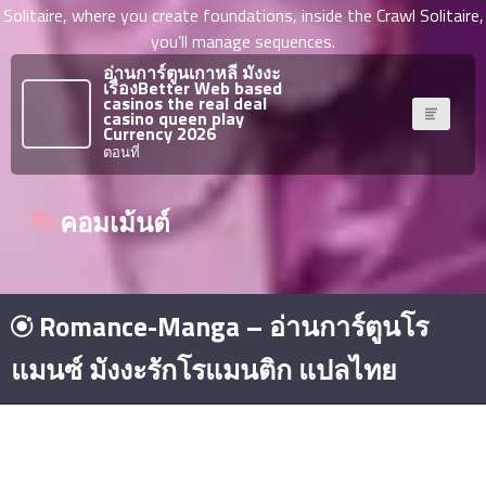
ตอน
Solitaire, where you create foundations, inside the Crawl Solitaire,
ที่
you’ll manage sequences.
ายน
อ่านการ์ตูนเกาหลี มังงะ
67
5
เรื่องBetter Web based
casinos the real deal
ตอน
casino queen play
ที่
Currency 2026
ตอนที่
ายน
68
5
ตอน
คอมเม้นต์
ที่
ายน
69
5
ตอน
Romance-Manga – อ่านการ์ตูนโร
ที่
ายน
แมนซ์ มังงะรักโรแมนติก แปลไทย
70
5
ตอน
ที่
ซีรีย์จีน พากย์ไทย
มังงะยอดนิยม
โดจิน
มังงะ
ายน
71
5
© Copyright 2026 - Romance-Manga – อ่านการ์ตูนโรแมนซ์ มังงะ