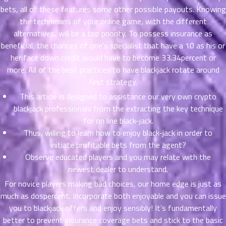
ตอน
bets, all of these features some other possible payouts. Knowing
ที่
the technicians of your online game, with the different
าคม
alternatives, will be a top priority. To possess insurance as
11
beneficial, the chances of one’s specialist that have a 10 as his or
ตอน
6
her face down credit would have to become 33.34percent or
ที่
more.
All of the best practices to have blackjack rotate around
าคม
first strategy.
12
ตอน
6
This article is designed to assistance our very own crypto
ที่
blackjack professionals from the extracting the key technique
าคม
for on line black-jack.
13
Thus, willing to learn how to enjoy black-jack in order to
ตอน
6
initiate profitable bets from the agent?
ที่
Observe educated players and you may relate with the
าคม
newest dealer to understand.
14
ตอน
For novice players making bad choices, our home edge is just as
6
ที่
much as dospercent. Incorporate both enjoyable and you can issue
าคม
you to blackjack offers and enjoy sensibly! It’s fundamentally
15
better to prevent insurance coverage bets and stick to the basic