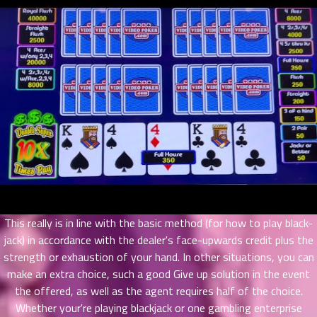
51
25
ตอน
ที่
ายน
52
5
ตอน
ที่
ายน
53
5
ตอน
ที่
ายน
54
5
ตอน
This really is in line with the basic method (for how to play black-
ที่
jack) in accordance with the dealer's face-upwards credit plus the
ายน
strength or exhaustion of your hand. In other situations, you can
55
5
make an extra choice, such a good Give up solution in the event
ตอน
ที่
the offered, as well as the agent requires half of the choice.
ายน
Whether your're playing blackjack or one gambling enterprise