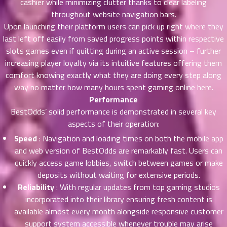
cashier while minimizing clutter thanks to clear labeling
51
25
throughout website navigation bars.
ตอน
Upon launching their platform users can pick up right where they
ที่
last left off easily from saved progress points within respective
ายน
slots games even if quitting during an active session – further
52
5
ตอน
increasing player loyalty via its intuitive features offering them
ที่
comfort knowing exactly what they are doing every step along
ายน
way no matter how many hours spent gaming online here.
53
5
Performance
ตอน
BestOdds’ solid performance is demonstrated in several key
ที่
aspects of their operation:
ายน
Speed
: Navigation and loading times on both the mobile app
54
5
and web version of BestOdds are remarkably fast. Users can
ตอน
quickly access game lobbies, switch between games or make
ที่
deposits without waiting for extensive periods.
ายน
55
5
Reliability
: With regular updates from top gaming studios
ตอน
incorporated into their library ensuring fresh content is
ที่
available almost every month alongside responsive customer
ายน
support system accessible whenever trouble may arise