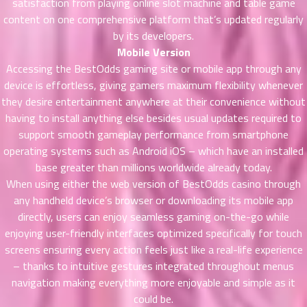
satisfaction from playing online slot machine and table game
าคม
content on one comprehensive platform that’s updated regularly
36
by its developers.
ตอน
6
Mobile Version
ที่
Accessing the BestOdds gaming site or mobile app through any
าคม
device is effortless, giving gamers maximum flexibility whenever
37
ตอน
they desire entertainment anywhere at their convenience without
6
ที่
having to install anything else besides usual updates required to
าคม
support smooth gameplay performance from smartphone
38
operating systems such as Android iOS – which have an installed
ตอน
6
base greater than millions worldwide already today.
ที่
When using either the web version of BestOdds casino through
าคม
any handheld device’s browser or downloading its mobile app
39
directly, users can enjoy seamless gaming on-the-go while
ตอน
6
enjoying user-friendly interfaces optimized specifically for touch
ที่
screens ensuring every action feels just like a real-life experience
าคม
– thanks to intuitive gestures integrated throughout menus
40
ตอน
navigation making everything more enjoyable and simple as it
6
ที่
could be.