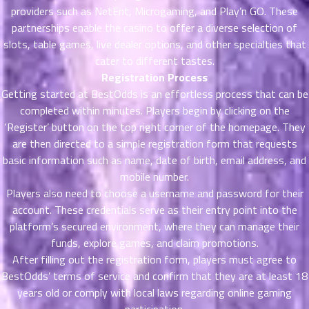
ตอน
providers such as NetEnt, Microgaming, and Play’n GO. These
ที่
partnerships enable the casino to offer a diverse selection of
าคม
slots, table games, live dealer options, and other specialties that
11
cater to different tastes.
ตอน
6
Registration Process
ที่
Getting started at BestOdds is an effortless process that can be
าคม
completed within minutes. Players begin by clicking on the
12
‘Register’ button on the top right corner of the homepage. They
ตอน
6
are then directed to a simple registration form that requests
ที่
basic information such as name, date of birth, email address, and
าคม
13
mobile number.
ตอน
6
Players also need to choose a username and password for their
ที่
account. These credentials serve as their entry point into the
าคม
platform’s secured environment, where they can manage their
14
funds, explore games, and claim promotions.
ตอน
6
After filling out the registration form, players must agree to
ที่
BestOdds’ terms of service and confirm that they are at least 18
าคม
years old or comply with local laws regarding online gaming
15