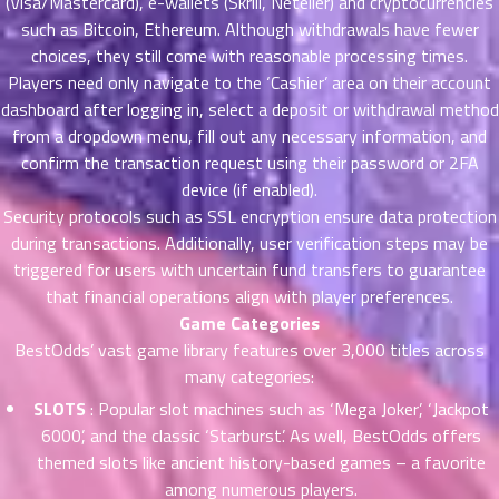
(Visa/Mastercard), e-wallets (Skrill, Neteller) and cryptocurrencies
ที่
such as Bitcoin, Ethereum. Although withdrawals have fewer
าคม
choices, they still come with reasonable processing times.
26
Players need only navigate to the ‘Cashier’ area on their account
ตอน
6
ที่
dashboard after logging in, select a deposit or withdrawal method
าคม
from a dropdown menu, fill out any necessary information, and
27
confirm the transaction request using their password or 2FA
ตอน
6
device (if enabled).
ที่
Security protocols such as SSL encryption ensure data protection
าคม
during transactions. Additionally, user verification steps may be
28
triggered for users with uncertain fund transfers to guarantee
ตอน
6
that financial operations align with player preferences.
ที่
Game Categories
าคม
BestOdds’ vast game library features over 3,000 titles across
29
many categories:
ตอน
6
ที่
SLOTS
: Popular slot machines such as ‘Mega Joker’, ‘Jackpot
าคม
6000’, and the classic ‘Starburst’. As well, BestOdds offers
30
themed slots like ancient history-based games – a favorite
ตอน
6
among numerous players.