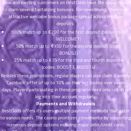
New and existing customers on BestOdds have the opportunity
ที่
to claim several tantalizing bonuses. For newcomers, there’s an
าคม
attractive welcome bonus package spread across multiple
21
deposits:
ตอน
6
ที่
100% match up to €200 for the first deposit (bonus code:
าคม
WELCOME1)
22
50% match up to €150 for the second deposit (code:
ตอน
6
BONUS2)
ที่
25% match up to €75 for the third and fourth deposits
าคม
(codes: BOOST3, BOOST4)
23
Besides these promotions, regular players can also claim a weekly
ตอน
6
ที่
‘Cashback’ offer of up to 10% on their net losses over seven
าคม
days. Players participating in these programs need only opt-in or
24
log into their account regularly.
ตอน
6
Payments and Withdrawals
ที่
BestOdds offers its users multiple payment methods that cater
าคม
to various needs. The casino prioritizes convenience by supporting
25
numerous deposit options including major debit/credit cards
ตอน
6