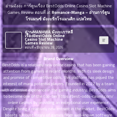
ญี่ปุ่น
ตอน
อ่านมังงะ การ์ตูนเรื่อง BestOdds Online Casino Slot Machine
ที่
Games Review ตอนที่ at
Romance-Manga – อ่านการ์ตูน
ายน
โรแมนซ์ มังงะรักโรแมนติก แปลไทย
จบแล้ว
6
ตอน
6
อ่านMANHWA มังงะเกาหลี
ที่
เรื่องBestOdds Online
มังงะ NTR
Casino Slot Machine
ายน
Games Review
7
026
ตอนที่
• มิถุนายน 28, 2026
ตอน
ที่
บุ๊กมาร์ก
Brand Overview
ายน
BestOdds is a relatively new online casino that has been gaining
8
026
attention from gamers in recent months. With its sleek design
ตอน
อ่านมังงะ
and promise of competitive odds, this platform has piqued the
ที่
interest of many potential players. Founded in 2022 by a team
ายน
with extensive experience in the gaming industry, BestOdds aims
9
026
to become one of the top-tier
https://best-odds-casino.com/
ตอน
online casinos by providing an exceptional user experience.
ที่
Despite being a relatively new entrant in the market, BestOdds
ายน
10
026
boasts a robust library of games from well-known software