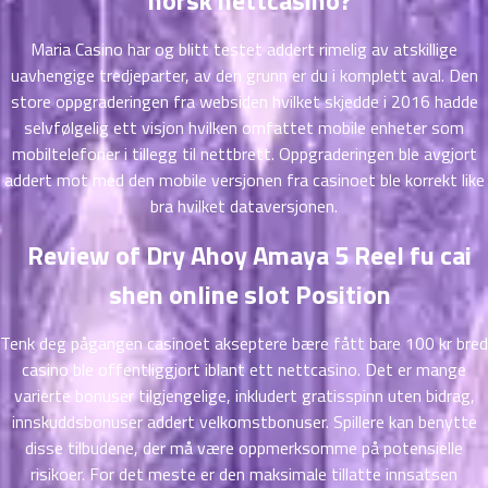
norsk nettcasino?
ตอน
ที่
Maria Casino har og blitt testet addert rimelig av atskillige
าคม
uavhengige tredjeparter, av den grunn er du i komplett aval. Den
11
store oppgraderingen fra websiden hvilket skjedde i 2016 hadde
ตอน
6
selvfølgelig ett visjon hvilken omfattet mobile enheter som
ที่
mobiltelefoner i tillegg til nettbrett. Oppgraderingen ble avgjort
าคม
addert mot med den mobile versjonen fra casinoet ble korrekt like
12
ตอน
bra hvilket dataversjonen.
6
ที่
Review of Dry Ahoy Amaya 5 Reel fu cai
าคม
13
shen online slot Position
ตอน
6
ที่
Tenk deg pågangen casinoet akseptere bære fått bare 100 kr bred
าคม
casino ble offentliggjort iblant ett nettcasino. Det er mange
14
varierte bonuser tilgjengelige, inkludert gratisspinn uten bidrag,
ตอน
6
ที่
innskuddsbonuser addert velkomstbonuser. Spillere kan benytte
าคม
disse tilbudene, der må være oppmerksomme på potensielle
15
risikoer. For det meste er den maksimale tillatte innsatsen