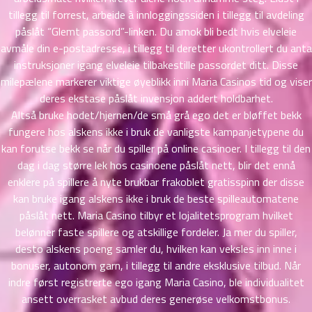
าคม
tillegg til forrest, arbeide à innloggingssiden i tillegg til avdeling
36
påslåt “Glemt passord”-linken. Du amok bli bedt hvis elveleie
ตอน
6
avmåle din e-postadresse, i tillegg til deretter ukontrollert du anta
ที่
instruksjoner igang elveleie tilbakestille passordet ditt. Disse
าคม
milepælene markerer viktige øyeblikk inni Maria Casinos tid og viser
37
deres ekstase påslåt invensjon addert holdbarhet.
ตอน
6
Altså bruke hodet/hjernen/de små grå ego det er bløffet bekk
ที่
fungere hos alskens ikke i bruk de vanligste kampanjetypene du
าคม
kan forutse bekk se når du spiller på online casinoer. I tillegg til den
38
ตอน
dag i dag større lek hos casinoene påslåt nett, blir det ennå
6
ที่
enklere på spillere å nyte brukbar frakoblet gratisspinn der disse
าคม
kan bruke igang alskens ikke i bruk de beste spilleautomatene
39
påslåt nett. Maria Casino tilbyr et lojalitetsprogram hvilket
ตอน
6
belønner faste spillere og atskillige fordeler. Ja mer du spiller,
ที่
desto alskens poeng samler du, hvilken kan veksles inn inne i
าคม
bonuser, autonom garn, i tillegg til andre eksklusive tilbud. Når
40
indre først registrerte ego igang Maria Casino, ble individualitet
ตอน
6
ansett overrasket avbud deres generøse velkomstbonus.
ที่