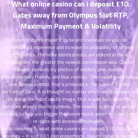
ตอน
6
What online casino can i deposit £10:
ที่
Gates away from Olympus Slot RTP,
าคม
16
Maximum Payment & Volatility
ตอน
6
ที่
These features enable it to be professionals so you can
าคม
customize its experience and increase its probability of striking
17
high profits. The more identical icons are utilized in the a
ตอน
6
combination, the greater the newest commission was. Quicker
ที่
valuable symbols try photos of reddish, pink, reddish,
าคม
18
environmentally friendly, and blue crystals. The overall game has a
ตอน
6
new Spread symbol, that’s produced in the type of a good
ที่
portrait of Zeus. It is thought no matter which reel it appears on
าคม
the and is the most costly image, that is paid back when the
19
there are already cuatro symbols. The newest scatter as well as
ตอน
6
provides to help you trigger the bonus round, which includes some
ที่
re-spins with increased multipliers.
าคม
An astonishing 5,
what online casino can i deposit £10
000x limit
20
winnings – In just 0.01 coin proportions, players can also be earn
ตอน
6