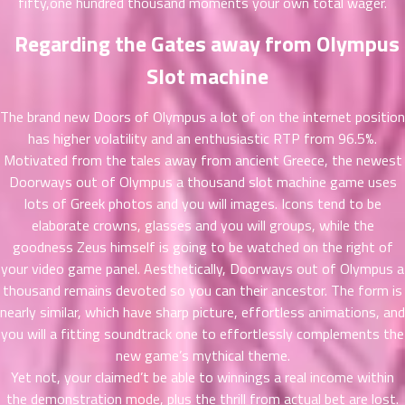
fifty,one hundred thousand moments your own total wager.
าคม
36
Regarding the Gates away from Olympus
ตอน
6
Slot machine
ที่
าคม
37
The brand new Doors of Olympus a lot of on the internet position
ตอน
6
has higher volatility and an enthusiastic RTP from 96.5%.
ที่
Motivated from the tales away from ancient Greece, the newest
าคม
Doorways out of Olympus a thousand slot machine game uses
38
lots of Greek photos and you will images. Icons tend to be
ตอน
6
elaborate crowns, glasses and you will groups, while the
ที่
goodness Zeus himself is going to be watched on the right of
าคม
your video game panel. Aesthetically, Doorways out of Olympus a
39
thousand remains devoted so you can their ancestor. The form is
ตอน
6
nearly similar, which have sharp picture, effortless animations, and
ที่
you will a fitting soundtrack one to effortlessly complements the
าคม
40
new game’s mythical theme.
ตอน
6
Yet not, your claimed’t be able to winnings a real income within
ที่
the demonstration mode, plus the thrill from actual bet are lost.