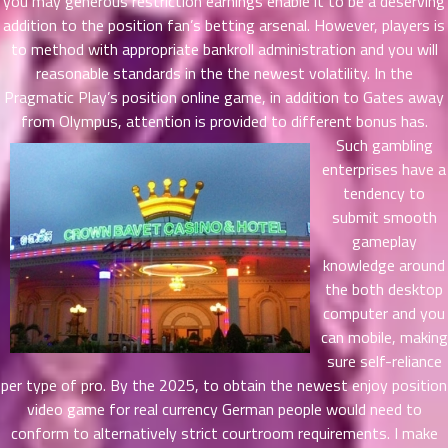
you may generous restriction earnings enable it to be a deserving
46
26
addition to the position fan’s betting arsenal. However, players is
ตอน
to method with appropriate bankroll administration and you will
ที่
reasonable standards in the the newest volatility. In the
นธ์
Pragmatic Play’s position online game, in addition to Gates away
47
6
from Olympus, attention is provided to different bonus has.
ตอน
Such gambling
ที่
enterprises have a
นธ์
tendency to
48
6
submit smooth
ตอน
gameplay
ที่
knowledge around
นธ์
49
6
the both desktop
ตอน
computer and you
ที่
can mobile, making
นธ์
sure self-reliance
50
6
per type of pro. By the 2025, to obtain the newest enjoy position
ตอน
video game for real currency German people would need to
ที่
conform to alternatively strict courtroom requirements. I make
าคม