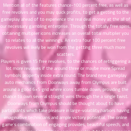
าคม
Mention all of the features chance-100 percent free, as well as
41
free revolves and you may quick profits, to get a getting to the
ตอน
6
gameplay ahead of to experience the real deal money at the all of
ที่
our necessary gambling enterprise. Through the totally free spins,
นธ์
obtaining multiplier icons increases an overall total multiplier you
42
26
to relates to all the winnings. An extra four 100 percent free
ตอน
revolves will likely be won from the getting three much more
ที่
scatters.
นธ์
43
26
Players is given 15 free revolves, to the chances of retriggering a
ตอน
lot more revolves if the around three or maybe more Spread
ที่
symbols property inside extra round. The brand new gameplay
นธ์
auto mechanics from Doorways away from Olympus are built
44
26
around a good 6×5 grid where icons tumble down, providing the
ตอน
chance to own several straight wins through the a single twist.
ที่
Doorways from Olympus should be thought about to have
นธ์
participants which take pleasure in large-volatility harbors having
45
26
imaginative technicians and ample victory potential. The online
ตอน
game’s combination of engaging provides, beautiful speech, and
ที่
นธ์