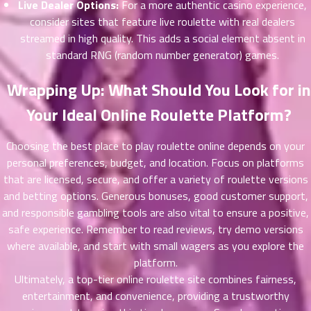
Live Dealer Options:
For a more authentic casino experience,
าคม
consider sites that feature live roulette with real dealers
36
streamed in high quality. This adds a social element absent in
ตอน
6
standard RNG (random number generator) games.
ที่
าคม
Wrapping Up: What Should You Look for in
37
ตอน
6
Your Ideal Online Roulette Platform?
ที่
าคม
Choosing the best place to play roulette online depends on your
38
personal preferences, budget, and location. Focus on platforms
ตอน
6
ที่
that are licensed, secure, and offer a variety of roulette versions
าคม
and betting options. Generous bonuses, good customer support,
39
and responsible gambling tools are also vital to ensure a positive,
ตอน
6
safe experience. Remember to read reviews, try demo versions
ที่
where available, and start with small wagers as you explore the
าคม
platform.
40
Ultimately, a top-tier online roulette site combines fairness,
ตอน
6
entertainment, and convenience, providing a trustworthy
ที่