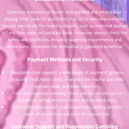
ที่
Generous bonuses can boost your bankroll and extend your
าคม
21
playing time. Look for platforms that offer welcome bonuses
ตอน
6
tailored specifically for roulette players, such as matched deposit
ที่
offers, free spins, or cashback deals. However, always check the
าคม
terms and conditions, including wagering requirements and
22
restrictions, to ensure the promotion is genuinely beneficial.
ตอน
6
ที่
Payment Methods and Security
าคม
23
Reputable sites support a wide range of payment options,
ตอน
6
including credit/debit cards, e-wallets like PayPal and Skrill,
ที่
prepaid cards, and bank transfers.
าคม
Fast withdrawal processing times and secure encryption
24
protocols safeguard your funds and personal data.
ตอน
6
ที่
Some sites also accept cryptocurrencies, adding an extra
าคม
layer of anonymity and ease of transaction.
25
ตอน
Customer Support and Responsible Gambling
6