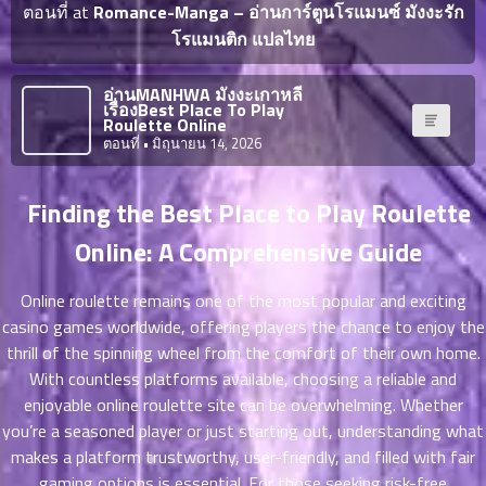
ญี่ปุ่น
ตอนที่ at
Romance-Manga – อ่านการ์ตูนโรแมนซ์ มังงะรัก
ตอน
โรแมนติก แปลไทย
ที่
ายน
จบแล้ว
6
อ่านMANHWA มังงะเกาหลี
เรื่องBest Place To Play
ตอน
6
Roulette Online
ที่
ตอนที่
• มิถุนายน 14, 2026
มังงะ NTR
ายน
7
026
Finding the Best Place to Play Roulette
ตอน
ที่
บุ๊กมาร์ก
Online: A Comprehensive Guide
ายน
8
026
Online roulette remains one of the most popular and exciting
ตอน
อ่านมังงะ
casino games worldwide, offering players the chance to enjoy the
ที่
thrill of the spinning wheel from the comfort of their own home.
ายน
With countless platforms available, choosing a reliable and
9
026
ตอน
enjoyable online roulette site can be overwhelming. Whether
ที่
you’re a seasoned player or just starting out, understanding what
ายน
makes a platform trustworthy, user-friendly, and filled with fair
10
026
gaming options is essential. For those seeking risk-free