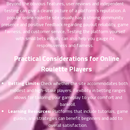
ที่
Beyond the obvious features, user reviews and independent
าคม
testing can give a clearer picture of a platform’s reputation. A
31
popular online roulette site usually has a strong community
ตอน
6
presence and positive feedback regarding payout reliability, game
ที่
fairness, and customer service. Testing the platform yourself
าคม
with small bets initially can also help you gauge its
32
ตอน
responsiveness and fairness.
6
ที่
Practical Considerations for Online
าคม
33
Roulette Players
ตอน
6
ที่
Betting Limits:
Check whether the site accommodates both
าคม
34
modest and high-stake players. Flexibility in betting ranges
ตอน
6
allows for tailoring your gameplay to your comfort and
ที่
bankroll.
าคม
Learning Resources:
Platforms that include tutorials, game
35
guides, and strategies can benefit beginners and add to
ตอน
6
overall satisfaction.
ที่