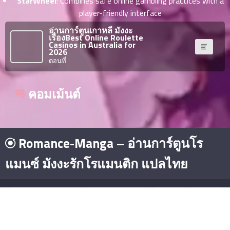
StarWheel
: Combines safe online gambling practices with a
าคม
player-friendly interface
41
ตอน
6
อ่านการ์ตูนเกาหลี มังงะ
เรื่องBest Online Roulette
ที่
Casinos in Australia for
นธ์
2026
42
26
ตอนที่
ตอน
ที่
คอมเม้นต์
นธ์
43
26
ตอน
ที่
Romance-Manga – อ่านการ์ตูนโร
นธ์
44
26
แมนซ์ มังงะรักโรแมนติก แปลไทย
ตอน
ที่
นธ์
ซีรีย์จีน พากย์ไทย
มังงะยอดนิยม
โดจิน
มังงะ
45
26
ตอน
ที่
© Copyright 2026 - Romance-Manga – อ่านการ์ตูนโรแมนซ์ มังงะ
นธ์