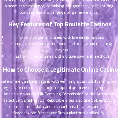
ตอน
a seamless experience, combining fair gameplay with enticing
ที่
bonuses and a wide range of game variants.
าคม
11
Key Features of Top Roulette Casinos
ตอน
6
ที่
Extensive game libraries with live dealer options
าคม
Competitive online casino bonuses for new and returning
12
ตอน
players
6
ที่
Fast withdrawal times and multiple payment methods
าคม
13
How to Choose a Legitimate Online Casino
ตอน
6
ที่
Safe online gambling begins with verifying a casino’s licensing and
าคม
regulatory compliance. Look for operators licensed by reputable
14
bodies such as the UK Gambling Commission or the Australian
ตอน
6
Interactive Gambling Act. Reputable sites also use SSL encryption
ที่
to protect user data and transactions. Reviews and player
าคม
feedback can further confirm a platform’s reliability.
15