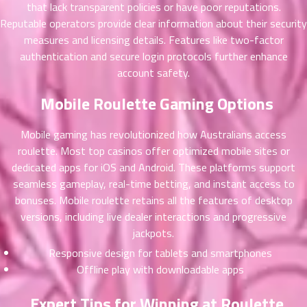
ที่
that lack transparent policies or have poor reputations.
าคม
Reputable operators provide clear information about their security
26
measures and licensing details. Features like two-factor
ตอน
6
authentication and secure login protocols further enhance
ที่
account safety.
าคม
27
Mobile Roulette Gaming Options
ตอน
6
ที่
Mobile gaming has revolutionized how Australians access
าคม
roulette. Most top casinos offer optimized mobile sites or
28
dedicated apps for iOS and Android. These platforms support
ตอน
6
seamless gameplay, real-time betting, and instant access to
ที่
bonuses. Mobile roulette retains all the features of desktop
าคม
versions, including live dealer interactions and progressive
29
ตอน
jackpots.
6
ที่
Responsive design for tablets and smartphones
าคม
Offline play with downloadable apps
30
ตอน
6
Expert Tips for Winning at Roulette