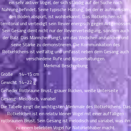
ein sehr aktiver Vogel, der sich ständig auf der Suche nach
ที่
Nahrung befindet. Seine typische Haltung, bei der er aufmerksam
าคม
26
den Boden abspürt, ist wohlbekannt. Das Rotkehlchen ist
ตอน
6
territorial und verteidigt sein Revier energisch gegen Artgenossen.
ที่
Sein Gesang dient nicht nur der Revierverteidigung, sondern auch
าคม
der Balz. Das Männchen singt, um das Weibchen anzulocken und
27
seine Stärke zu demonstrieren. Die Kommunikation des
ตอน
6
Rotkehlchens ist vielfältig und umfasst neben dem Gesang auch
ที่
verschiedene Rufe und Körperhaltungen.
าคม
Merkmal
Beschreibung
28
ตอน
Größe
14–15 cm
6
ที่
Gewicht
14–22 g
าคม
Gefieder
Rotbraune Brust, grauer Rücken, weiße Unterseite
29
Gesang
Melodisch, variabel
ตอน
6
ที่
Die Tabelle zeigt die wichtigsten Merkmale des Rotkehlchens. Das
าคม
Rotkehlchen ist ein relativ kleiner Vogel mit einer auffälligen
30
rotbraunen Brust. Sein Gesang ist melodisch und variabel, was ihn
ตอน
6
zu einem beliebten Vogel für Naturliebhaber macht.