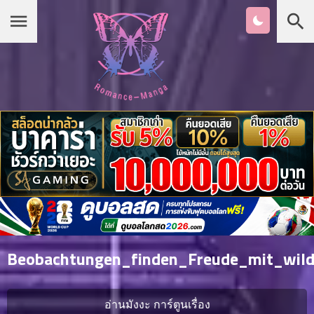
Chapter
List
1
หน้าแรก
ตอน
ที่
ายน
หมวดมังงะ
2
ตอน
ที่
รายชื่อมังงะ Romance
ายน
3
ตอน
เกาหลี
ที่
คม
4
26
Beobachtungen_finden_Freude_mit_wild
ตอน
จีน
ที่
คม
อ่านมังงะ การ์ตูนเรื่อง
5
26