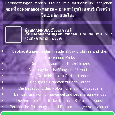
ญี่ปุ่น
Beobachtungen_finden_Freude_mit_wildrobin_in_ländlichen
ตอน
ตอนที่ at
Romance-Manga – อ่านการ์ตูนโรแมนซ์ มังงะรัก
ที่
โรแมนติก แปลไทย
ายน
จบแล้ว
6
ตอน
6
อ่านMANHWA มังงะเกาหลี
ที่
เรื่องBeobachtungen_finden_Freude_mit_wild
มังงะ NTR
ตอนที่
• กรกฎาคม 9, 2026
ายน
7
026
ตอน
Beobachtungen finden Freude mit wildrobin in ländlichen
ที่
บุ๊กมาร์ก
Gärten und Parks
ายน
Der Lebensraum des Rotkehlchens
8
026
Nahrungsbeschaffung und Verhalten
ตอน
อ่านมังงะ
Das Rotkehlchen im Garten fördern
ที่
Geeignete Pflanzen für den Garten
ายน
Die Bedeutung des Rotkehlchens im Ökosystem
9
026
Der Einfluss von Klimawandel und Lebensraumverlust
ตอน
Die Symbolik des Rotkehlchens in Kultur und Kunst
ที่
Persönliche Erfahrungen und Beobachtungen von wildrobin
ายน
10
026