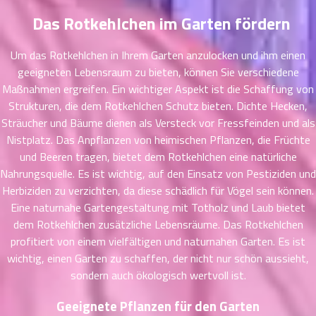
ที่
าคม
Das Rotkehlchen im Garten fördern
31
ตอน
6
Um das Rotkehlchen in Ihrem Garten anzulocken und ihm einen
ที่
geeigneten Lebensraum zu bieten, können Sie verschiedene
าคม
Maßnahmen ergreifen. Ein wichtiger Aspekt ist die Schaffung von
32
Strukturen, die dem Rotkehlchen Schutz bieten. Dichte Hecken,
ตอน
6
Sträucher und Bäume dienen als Versteck vor Fressfeinden und als
ที่
Nistplatz. Das Anpflanzen von heimischen Pflanzen, die Früchte
าคม
und Beeren tragen, bietet dem Rotkehlchen eine natürliche
33
ตอน
Nahrungsquelle. Es ist wichtig, auf den Einsatz von Pestiziden und
6
ที่
Herbiziden zu verzichten, da diese schädlich für Vögel sein können.
าคม
Eine naturnahe Gartengestaltung mit Totholz und Laub bietet
34
dem Rotkehlchen zusätzliche Lebensräume. Das Rotkehlchen
ตอน
6
profitiert von einem vielfältigen und naturnahen Garten. Es ist
ที่
wichtig, einen Garten zu schaffen, der nicht nur schön aussieht,
าคม
sondern auch ökologisch wertvoll ist.
35
ตอน
6
Geeignete Pflanzen für den Garten
ที่