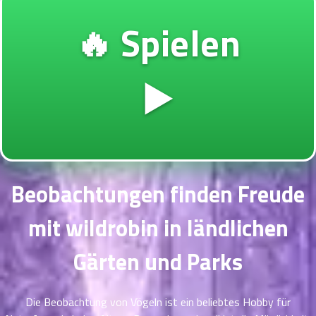
ตอน
🔥 Spielen
ที่
าคม
11
ตอน
6
▶️
ที่
าคม
12
ตอน
6
ที่
าคม
13
Beobachtungen finden Freude
ตอน
6
ที่
mit wildrobin in ländlichen
าคม
14
Gärten und Parks
ตอน
6
ที่
าคม
Die Beobachtung von Vögeln ist ein beliebtes Hobby für
15