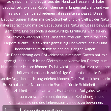
zu gewöhnen und sogar aus der Hand zu fressen. Ich habe
ตอน
beobachtet, wie das Rotkehlchen seine Jungen aufzieht und wie
ที่
es sich in den verschiedenen Jahreszeiten anpasst. Diese
ายน
Beobachtungen haben mir die Schönheit und die Vielfalt der Natur
62
5
nähergebracht und mir die Bedeutung des Naturschutzes bewusst
ตอน
gemacht. Eine besonders denkwürdige Erfahrung war, als ein
ที่
Rotkehlchen während eines Wintersturms Zuflucht in meinem
ายน
Carport suchte. Es saß dort ganz ruhig und vertrauensvoll und
63
5
ตอน
beobachtete mich mit seinen neugierigen Augen.
ที่
Die Beobachtung des Rotkehlchens in meinem Garten hat mir
ายน
gezeigt, dass auch kleine Gärten einen wertvollen Beitrag zum
64
5
Naturschutz leisten können. Es ist wichtig, die Natur zu schätzen
ตอน
und zu schützen, damit auch zukünftige Generationen die Freude
ที่
an der Vogelbeobachtung erleben können. Das Rotkehlchen ist ein
ายน
Botschafter der Natur und ein Symbol für die Schönheit und die
65
5
Verletzlichkeit unserer Umwelt. Es ist unsere Aufgabe, seinen
ตอน
Lebensraum zu schützen und ihn vor den Bedrohungen des
ที่
Klimawandels und des Lebensraumverlusts zu bewahren.
ายน
66
5