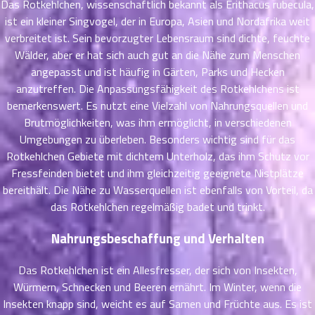
Das Rotkehlchen, wissenschaftlich bekannt als Erithacus rubecula,
ที่
ist ein kleiner Singvogel, der in Europa, Asien und Nordafrika weit
าคม
verbreitet ist. Sein bevorzugter Lebensraum sind dichte, feuchte
21
Wälder, aber er hat sich auch gut an die Nähe zum Menschen
ตอน
6
angepasst und ist häufig in Gärten, Parks und Hecken
ที่
anzutreffen. Die Anpassungsfähigkeit des Rotkehlchens ist
าคม
22
bemerkenswert. Es nutzt eine Vielzahl von Nahrungsquellen und
ตอน
6
Brutmöglichkeiten, was ihm ermöglicht, in verschiedenen
ที่
Umgebungen zu überleben. Besonders wichtig sind für das
าคม
Rotkehlchen Gebiete mit dichtem Unterholz, das ihm Schutz vor
23
Fressfeinden bietet und ihm gleichzeitig geeignete Nistplätze
ตอน
6
bereithält. Die Nähe zu Wasserquellen ist ebenfalls von Vorteil, da
ที่
das Rotkehlchen regelmäßig badet und trinkt.
าคม
24
Nahrungsbeschaffung und Verhalten
ตอน
6
ที่
Das Rotkehlchen ist ein Allesfresser, der sich von Insekten,
าคม
Würmern, Schnecken und Beeren ernährt. Im Winter, wenn die
25
Insekten knapp sind, weicht es auf Samen und Früchte aus. Es ist
ตอน
6