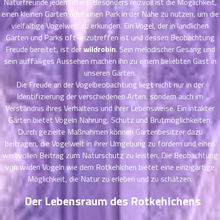
ตอน
Naturfreunde jeden Alters. Besonders reizvoll ist die Möglichkeit,
6
ที่
einen kleinen Garten oder einen Park in der Nähe zu nutzen, um die
าคม
vielfältige Vogelwelt zu erkunden. Ein Vogel, der in ländlichen
16
Gärten und Parks oft anzutreffen ist und dessen Beobachtung
ตอน
6
Freude bereitet, ist der
wildrobin
. Sein melodischer Gesang und
ที่
sein auffälliges Aussehen machen ihn zu einem beliebten Gast in
าคม
unseren Gärten.
17
Die Freude an der Vogelbeobachtung liegt nicht nur in der
ตอน
6
Identifizierung der verschiedenen Arten, sondern auch im
ที่
Verständnis ihres Verhaltens und ihrer Lebensweise. Ein intakter
าคม
Garten bietet Vögeln Nahrung, Schutz und Brutmöglichkeiten.
18
ตอน
Durch gezielte Maßnahmen können Gartenbesitzer dazu
6
ที่
beitragen, die Vogelwelt in ihrer Umgebung zu fördern und einen
าคม
wertvollen Beitrag zum Naturschutz zu leisten. Die Beobachtung
19
von wilden Vögeln wie dem Rotkehlchen bietet eine einzigartige
ตอน
6
Möglichkeit, die Natur zu erleben und zu schätzen.
ที่
าคม
Der Lebensraum des Rotkehlchens
20
ตอน
6