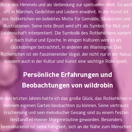
56
5
Bote des Himmels und als Verbindung zur spirituellen Welt. Es wird
ตอน
oft in Märchen, Gedichten und Liedern erwähnt. In der Kunst ist
ที่
das Rotkehlchen ein beliebtes Motiv für Gemälde, Skulpturen und
ายน
Illustrationen. Seine rote Brust wird oft als Symbol für Mut und
57
5
Leidenschaft interpretiert. Die Symbolik des Rotkehlchens variiert
ตอน
je nach Kultur und Epoche. In einigen Kulturen wird es als
ที่
Glücksbringer betrachtet, in anderen als Warnsignal. Das
ายน
58
Rotkehlchen ist ein faszinierender Vogel, der nicht nur in der Natur,
5
ตอน
sondern auch in der Kultur und Kunst eine wichtige Rolle spielt.
ที่
Persönliche Erfahrungen und
ายน
59
5
Beobachtungen von wildrobin
ตอน
ที่
In den letzten Jahren hatte ich das große Glück, das Rotkehlchen in
ายน
meinem eigenen Garten beobachten zu können. Seine vertraute
60
5
ตอน
Erscheinung und sein melodischer Gesang sind zu einem festen
ที่
Bestandteil meiner Morgenroutine geworden. Besonders
ายน
beeindruckend ist seine Fähigkeit, sich an die Nähe zum Menschen
61
5