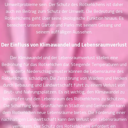
Umweltprobleme sein. Der Schutz des Rotkehlchens ist daher
46
26
auch ein Beitrag zum Schutz der Umwelt. Die Bedeutung des
ตอน
Rotkehlchens geht über seine ökologische Funktion hinaus. Es
ที่
bereichert unsere Gärten und Parks mit seinem Gesang und
นธ์
47
seinem auffälligen Aussehen.
6
ตอน
Der Einfluss von Klimawandel und Lebensraumverlust
ที่
นธ์
48
6
Der Klimawandel und der Lebensraumverlust stellen eine
ตอน
Bedrohung für das Rotkehlchen dar. Steigende Temperaturen und
ที่
veränderte Niederschlagsmuster können die Lebensräume des
นธ์
Rotkehlchens schädigen. Die Zerstörung von Wäldern und Hecken
49
6
durch Bebauung und Landwirtschaft führt zu einem Verlust von
ตอน
Brut- und Nahrungsplätzen. Es ist wichtig, den Klimawandel zu
ที่
bekämpfen und den Lebensraum des Rotkehlchens zu schützen.
นธ์
Die Schaffung von Grünflächen in Städten und Gemeinden kann
50
6
dem Rotkehlchen neue Lebensräume bieten. Die Förderung einer
ตอน
nachhaltigen Landwirtschaft kann den Verlust von Lebensräumen
ที่
verringern. Der Schutz des Rotkehlchens erfordert ein
าคม