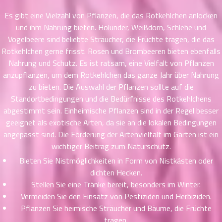
าคม
Es gibt eine Vielzahl von Pflanzen, die das Rotkehlchen anlocken
36
und ihm Nahrung bieten. Holunder, Weißdorn, Schlehe und
ตอน
6
Vogelbeere sind beliebte Sträucher, die Früchte tragen, die das
ที่
Rotkehlchen gerne frisst. Rosen und Brombeeren bieten ebenfalls
าคม
37
Nahrung und Schutz. Es ist ratsam, eine Vielfalt von Pflanzen
ตอน
6
anzupflanzen, um dem Rotkehlchen das ganze Jahr über Nahrung
ที่
zu bieten. Die Auswahl der Pflanzen sollte auf die
าคม
Standortbedingungen und die Bedürfnisse des Rotkehlchens
38
abgestimmt sein. Einheimische Pflanzen sind in der Regel besser
ตอน
6
geeignet als exotische Arten, da sie an die lokalen Bedingungen
ที่
angepasst sind. Die Förderung der Artenvielfalt im Garten ist ein
าคม
wichtiger Beitrag zum Naturschutz.
39
ตอน
Bieten Sie Nistmöglichkeiten in Form von Nistkästen oder
6
ที่
dichten Hecken.
าคม
Stellen Sie eine Tränke bereit, besonders im Winter.
40
Vermeiden Sie den Einsatz von Pestiziden und Herbiziden.
ตอน
6
Pflanzen Sie heimische Sträucher und Bäume, die Früchte
ที่
tragen.