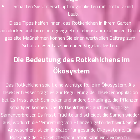
าคม
Schaffen Sie Unterschlupfmöglichkeiten mit Totholz und
41
Laub.
ตอน
6
Diese Tipps helfen Ihnen, das Rotkehlchen in Ihrem Garten
ที่
anzulocken und ihm einen geeigneten Lebensraum zu bieten. Durch
นธ์
42
26
gezielte Maßnahmen können Sie einen wertvollen Beitrag zum
ตอน
Schutz dieser faszinierenden Vogelart leisten.
ที่
Die Bedeutung des Rotkehlchens im
นธ์
43
26
Ökosystem
ตอน
ที่
Das Rotkehlchen spielt eine wichtige Rolle im Ökosystem. Als
นธ์
44
Insektenfresser trägt es zur Regulierung der Insektenpopulation
26
ตอน
bei. Es frisst auch Schnecken und andere Schädlinge, die Pflanzen
ที่
schädigen können. Das Rotkehlchen ist auch ein wichtiger
นธ์
Samenverbreiter. Es frisst Früchte und scheidet die Samen wieder
45
26
aus, wodurch die Verbreitung von Pflanzen gefördert wird. Seine
ตอน
Anwesenheit ist ein Indikator für gesunde Ökosysteme. Ein
ที่
Rückgang der Rotkehlchenpopulation kann ein Zeichen für
นธ์