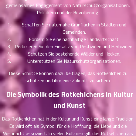
51
25
gemeinsames Engagement von Naturschutzorganisationen,
ตอน
Politikern und der Bevölkerung.
ที่
Schaffen Sie naturnahe Grünflächen in Städten und
ายน
52
5
Gemeinden.
ตอน
Fördern Sie eine nachhaltige Landwirtschaft.
ที่
Reduzieren Sie den Einsatz von Pestiziden und Herbiziden.
ายน
Schützen Sie bestehende Wälder und Hecken.
53
5
Unterstützen Sie Naturschutzorganisationen.
ตอน
ที่
Diese Schritte können dazu beitragen, das Rotkehlchen zu
ายน
schützen und ihm eine Zukunft zu sichern.
54
5
ตอน
Die Symbolik des Rotkehlchens in Kultur
ที่
und Kunst
ายน
55
5
ตอน
Das Rotkehlchen hat in der Kultur und Kunst eine lange Tradition.
ที่
Es wird oft als Symbol für die Hoffnung, die Liebe und die
ายน
Weihnacht assoziiert. In vielen Kulturen gilt das Rotkehlchen als