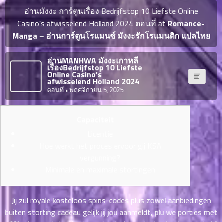
ญี่ปุ่น
ตอน
อ่านมังงะ การ์ตูนเรื่อง Bedrijfstop 10 Liefste Online
ที่
Casino’s afwisselend Holland 2024 ตอนที่ at
Romance-
ายน
Manga – อ่านการ์ตูนโรแมนซ์ มังงะรักโรแมนติก แปลไทย
จบแล้ว
6
ตอน
6
อ่านMANHWA มังงะเกาหลี
ที่
เรื่องBedrijfstop 10 Liefste
มังงะ NTR
Online Casino’s
ายน
afwisselend Holland 2024
7
026
ตอนที่
• พฤศจิกายน 5, 2025
ตอน
ที่
บุ๊กมาร์ก
Capaciteit
ายน
8
026
Licentie
ตอน
อ่านมังงะ
Hoe werkt het proces ervoor gij KSA
ที่
vergunning?
ายน
Minimale en maximale stortingen
9
026
ตอน
ที่
Jij zul royale kosteloos spins-codes plus zowel aanbiedingen
ายน
buiten storting cadeau gelijk jij jou aanmeldt, plu we porties met
10
026