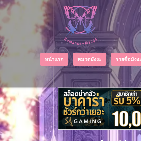
Chapter
List
1
ตอน
ที่
ายน
2
หน้าแรก
หมวดมังงะ
รายชื่อมัง
ตอน
ที่
ายน
3
ตอน
ที่
คม
4
26
ตอน
ที่
คม
5
26