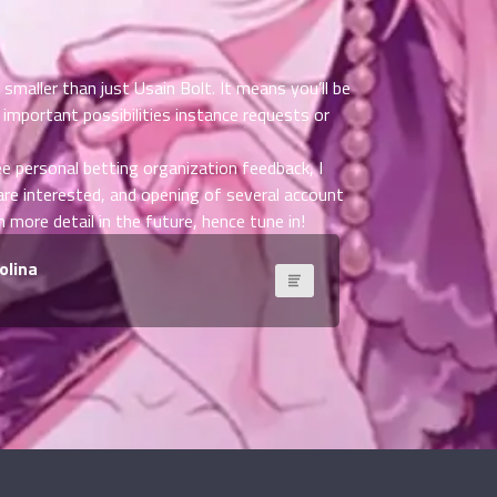
smaller than just Usain Bolt. It means you’ll be
 important possibilities instance requests or
ee personal betting organization feedback, I
 are interested, and opening of several account
n more detail in the future, hence tune in!
olina