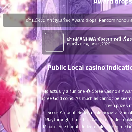
Award drops
ตอน
ที่
ายน
อ่านมังงะ การ์ตูนเรื่อง Award drops: Random honours
6
ตอน
6
ที่
อ่านMANHWA มังงะเกาหลี เรื่อ
ตอนที่
• กรกฎาคม 1, 2026
ายน
7
026
ตอน
ที่
Public Local casino Indicat
ายน
8
026
ตอน
ที่
Is actually a fun one � Spree Casino’s Awar
ายน
Spree Gold coins. As much as cannot be seemi
9
026
fresh prizes 
ตอน
Score Amount Redeemable Societal Gamblin
ที่
Playthrough Time. Pick Amount Redeemable 
ายน
Minute. See Count Redeemable Pick Spree Gol
10
026