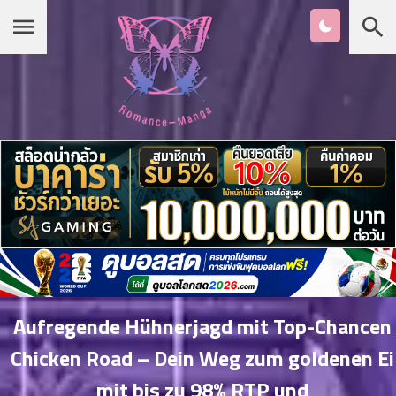
Chapter
List
1
หน้าแรก
ตอน
ที่
ายน
หมวดมังงะ
2
ตอน
ที่
รายชื่อมังงะ Romance
ายน
3
ตอน
เกาหลี
ที่
คม
4
26
Aufregende Hühnerjagd mit Top-Chancen
ตอน
จีน
Chicken Road – Dein Weg zum goldenen Ei
ที่
คม
mit bis zu 98% RTP und
5
26