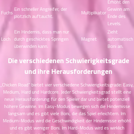
ที่
Erhöht den
าคม
Ein schneller Angreifer, der
Gewinn am
Fuchs
Multiplikator
31
plötzlich auftaucht.
Ende des
ตอน
6
Levels.
ที่
Ein Hindernis, dass man nur
Zieht
าคม
Loch
durch geschicktes Springen
Magnet
automatisch
32
überwinden kann.
Boni an.
ตอน
6
ที่
Die verschiedenen Schwierigkeitsgrade
าคม
33
und ihre Herausforderungen
ตอน
6
ที่
„Chicken Road“ bietet vier verschiedene Schwierigkeitsgrade: Easy,
าคม
Medium, Hard und Hardcore. Jeder Schwierigkeitsgrad stellt eine
34
neue Herausforderung für den Spieler dar und bietet potenziell
ตอน
6
ที่
höhere Gewinne. Im Easy-Modus bewegen sich die Hindernisse
าคม
langsam und es gibt viele Boni, die das Spiel erleichtern. Im
35
Medium-Modus wird die Geschwindigkeit der Hindernisse erhöht
ตอน
6
und es gibt weniger Boni. Im Hard-Modus wird es wirklich
ที่