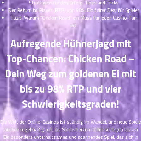
Strategien für den Erfolg: Tipps und Tricks
ตอน
Der Return to Player (RTP) von 98%: Ein fairer Deal für Spieler
ที่
Fazit: Warum “Chicken Road” ein Muss für jeden Casino-Fan
าคม
11
ist
ตอน
6
ที่
Aufregende Hühnerjagd mit
าคม
12
Top-Chancen: Chicken Road –
ตอน
6
ที่
Dein Weg zum goldenen Ei mit
าคม
13
bis zu 98% RTP und vier
ตอน
6
ที่
Schwierigkeitsgraden!
าคม
14
ตอน
6
ที่
Die Welt der Online-Casinos ist ständig im Wandel, und neue Spiele
าคม
tauchen regelmäßig auf, die Spielerherzen höher schlagen lassen.
15
Ein besonders unterhaltsames und spannendes Spiel, das sich in