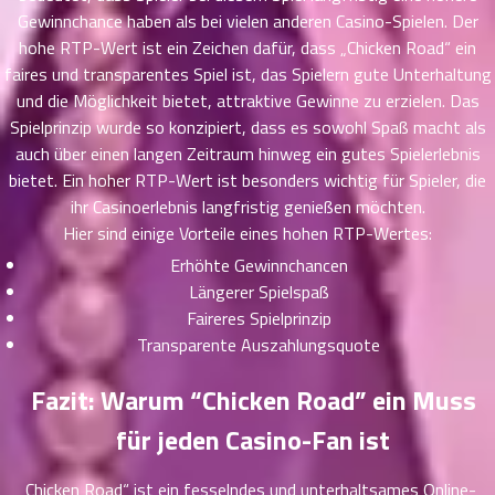
Gewinnchance haben als bei vielen anderen Casino-Spielen. Der
46
26
hohe RTP-Wert ist ein Zeichen dafür, dass „Chicken Road“ ein
ตอน
ที่
faires und transparentes Spiel ist, das Spielern gute Unterhaltung
นธ์
und die Möglichkeit bietet, attraktive Gewinne zu erzielen. Das
47
6
Spielprinzip wurde so konzipiert, dass es sowohl Spaß macht als
ตอน
auch über einen langen Zeitraum hinweg ein gutes Spielerlebnis
ที่
bietet. Ein hoher RTP-Wert ist besonders wichtig für Spieler, die
นธ์
ihr Casinoerlebnis langfristig genießen möchten.
48
6
Hier sind einige Vorteile eines hohen RTP-Wertes:
ตอน
Erhöhte Gewinnchancen
ที่
Längerer Spielspaß
นธ์
49
Faireres Spielprinzip
6
ตอน
Transparente Auszahlungsquote
ที่
นธ์
Fazit: Warum “Chicken Road” ein Muss
50
6
für jeden Casino-Fan ist
ตอน
ที่
าคม
„Chicken Road“ ist ein fesselndes und unterhaltsames Online-