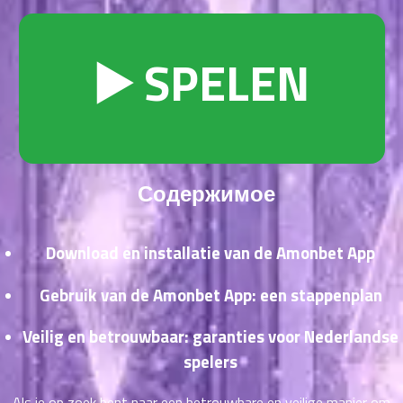
ตอน
ที่
าคม
▶️ SPELEN
11
ตอน
6
ที่
าคม
12
ตอน
6
Содержимое
ที่
าคม
13
ตอน
6
Download en installatie van de Amonbet App
ที่
าคม
Gebruik van de Amonbet App: een stappenplan
14
ตอน
6
Veilig en betrouwbaar: garanties voor Nederlandse
ที่
spelers
าคม
15
Als je op zoek bent naar een betrouwbare en veilige manier om