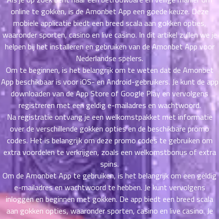
ตอน
6
online te gokken, is de Amonbet App een goede keuze. Deze
ที่
mobiele applicatie biedt een breed scala aan gokken opties,
าคม
16
waaronder sporten, casino en live casino. In dit artikel zullen we je
ตอน
6
helpen bij het installeren en gebruiken van de Amonbet App voor
ที่
Nederlandse spelers.
าคม
Om te beginnen, is het belangrijk om te weten dat de Amonbet
17
App beschikbaar is voor iOS- en Android-gebruikers. Je kunt de app
ตอน
6
downloaden van de App Store of Google Play en vervolgens
ที่
registreren met een geldig e-mailadres en wachtwoord.
าคม
Na registratie ontvang je een welkomstpakket met informatie
18
over de verschillende gokken opties en de beschikbare promo
ตอน
6
codes. Het is belangrijk om deze promo codes te gebruiken om
ที่
extra voordelen te verkrijgen, zoals een welkomstbonus of extra
าคม
19
spins.
ตอน
6
Om de Amonbet App te gebruiken, is het belangrijk om een geldig
ที่
e-mailadres en wachtwoord te hebben. Je kunt vervolgens
าคม
inloggen en beginnen met gokken. De app biedt een breed scala
20
aan gokken opties, waaronder sporten, casino en live casino. Je
ตอน
6