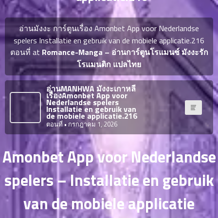
ญี่ปุ่น
ตอน
ที่
อ่านมังงะ การ์ตูนเรื่อง Amonbet App voor Nederlandse
ายน
จบแล้ว
spelers Installatie en gebruik van de mobiele applicatie.216
6
ตอนที่ at
Romance-Manga – อ่านการ์ตูนโรแมนซ์ มังงะรัก
ตอน
6
ที่
โรแมนติก แปลไทย
มังงะ NTR
ายน
7
026
อ่านMANHWA มังงะเกาหลี
ตอน
เรื่องAmonbet App voor
Nederlandse spelers
ที่
บุ๊กมาร์ก
Installatie en gebruik van
de mobiele applicatie.216
ายน
ตอนที่
• กรกฎาคม 1, 2026
8
026
ตอน
อ่านมังงะ
ที่
Amonbet App voor Nederlandse
ายน
9
026
spelers – Installatie en gebruik
ตอน
ที่
van de mobiele applicatie
ายน
10
026