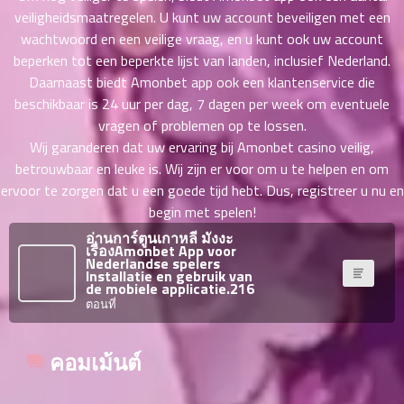
าคม
veiligheidsmaatregelen. U kunt uw account beveiligen met een
41
wachtwoord en een veilige vraag, en u kunt ook uw account
ตอน
6
beperken tot een beperkte lijst van landen, inclusief Nederland.
ที่
Daarnaast biedt Amonbet app ook een klantenservice die
นธ์
beschikbaar is 24 uur per dag, 7 dagen per week om eventuele
42
26
vragen of problemen op te lossen.
ตอน
ที่
Wij garanderen dat uw ervaring bij Amonbet casino veilig,
นธ์
betrouwbaar en leuke is. Wij zijn er voor om u te helpen en om
43
26
ervoor te zorgen dat u een goede tijd hebt. Dus, registreer u nu en
ตอน
begin met spelen!
ที่
อ่านการ์ตูนเกาหลี มังงะ
นธ์
เรื่องAmonbet App voor
Nederlandse spelers
44
26
Installatie en gebruik van
ตอน
de mobiele applicatie.216
ที่
ตอนที่
นธ์
45
26
คอมเม้นต์
ตอน
ที่
นธ์