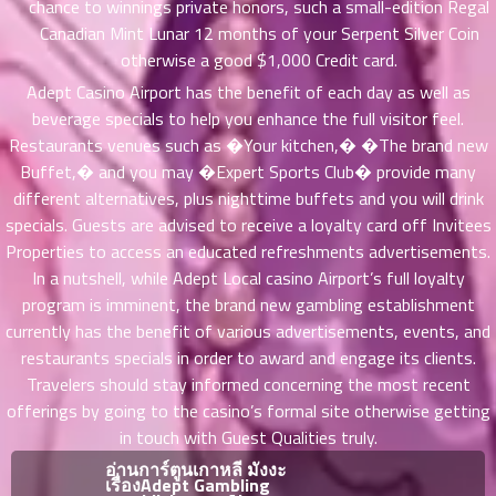
ที่
chance to winnings private honors, such a small-edition Regal
าคม
Canadian Mint Lunar 12 months of your Serpent Silver Coin
31
otherwise a good $1,000 Credit card.
ตอน
6
Adept Casino Airport has the benefit of each day as well as
ที่
beverage specials to help you enhance the full visitor feel.
าคม
Restaurants venues such as �Your kitchen,� �The brand new
32
Buffet,� and you may �Expert Sports Club� provide many
ตอน
6
ที่
different alternatives, plus nighttime buffets and you will drink
าคม
specials. Guests are advised to receive a loyalty card off Invitees
33
Properties to access an educated refreshments advertisements.
ตอน
6
In a nutshell, while Adept Local casino Airport’s full loyalty
ที่
program is imminent, the brand new gambling establishment
าคม
currently has the benefit of various advertisements, events, and
34
restaurants specials in order to award and engage its clients.
ตอน
6
Travelers should stay informed concerning the most recent
ที่
offerings by going to the casino’s formal site otherwise getting
าคม
in touch with Guest Qualities truly.
35
ตอน
6
อ่านการ์ตูนเกาหลี มังงะ
เรื่องAdept Gambling
ที่