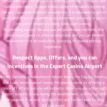
certain adherence to help you in control gambling techniques and
ที่
financial purchases. To have individualized information regarding
าคม
fee and you will detachment possibilities, it is advisable to get in
21
touch with brand new gambling establishment privately or go to
ตอน
6
the guest properties dining table upon coming.
ที่
By providing various fee and you will withdrawal methods, Ace
าคม
Casino Airport aims to offer an adaptable and you can flexible
22
environment for all customers, boosting its overall betting
ตอน
6
ที่
experience.
าคม
Respect Apps, Offers, and you can
23
ตอน
6
Incentives in the Expert Casino Airport
ที่
าคม
Expert Gambling establishment Airport during the Calgary, Alberta,
24
is actually serious about raising the playing sense by offering a
ตอน
6
choice off offers and you will incidents. When you are a thorough
ที่
support system is now during the development, visitors can still
าคม
25
take pleasure in several special offers and factors built to prize
ตอน
6
the patronage.