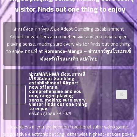
ญี่ปุ่น
ตอน
visitor finds out one thing to enjoy
ที่
ายน
จบแล้ว
6
อ่านมังงะ การ์ตูนเรื่อง Adept Gambling establishment
ตอน
6
Airport now offers a comprehensive and you may ranged
ที่
playing sense, making sure every visitor finds out one thing
มังงะ NTR
ายน
to enjoy ตอนที่ at
Romance-Manga – อ่านการ์ตูนโรแมนซ์
7
026
มังงะรักโรแมนติก แปลไทย
ตอน
ที่
บุ๊กมาร์ก
ายน
อ่านMANHWA มังงะเกาหลี
เรื่องAdept Gambling
8
026
establishment Airport
ตอน
now offers a
อ่านมังงะ
comprehensive and you
ที่
may ranged playing
sense, making sure every
ายน
visitor finds out one thing
9
026
to enjoy
ตอน
ตอนที่
• ตุลาคม 29, 2025
ที่
Regardless if you are keen on traditional table video game,
ายน
10
progressive electronic betting, otherwise highest-stakes poker,
026