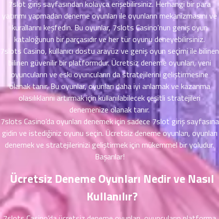
ตอน
6
7slot
giriş sayfasından kolayca erişebilirsiniz. Herhangi bir para
ที่
yatırımı yapmadan deneme oyunları ile oyunların mekanizmasını ve
าคม
kurallarını keşfedin. Bu oyunlar, 7slots Casino’nun geniş oyun
16
kataloğunun bir parçasıdır ve her tür oyunu deneyebilirsiniz.
ตอน
6
7slots Casino, kullanıcı dostu arayüz ve geniş oyun seçimi ile bilinen
ที่
bilinen güvenilir bir platformdur. Ücretsiz deneme oyunları, yeni
าคม
oyuncuların ve eski oyuncuların da stratejilerini geliştirmesine
17
olanak tanır. Bu oyunlar, oyunları daha iyi anlamak ve kazanma
ตอน
6
olasılıklarını artırmak için kullanılabilecek çeşitli stratejileri
ที่
denemenize olanak tanır.
าคม
18
7slots Casino’da oyunları denemek için sadece 7slot giriş sayfasına
ตอน
6
gidin ve istediğiniz oyunu seçin. Ücretsiz deneme oyunları, oyunları
ที่
denemek ve stratejilerinizi geliştirmek için mükemmel bir yoludur.
าคม
Başarılar!
19
ตอน
6
Ücretsiz Deneme Oyunları Nedir ve Nasıl
ที่
Kullanılır?
าคม
20
ตอน
6
7slots Casino’da ücretsiz deneme oyunları, oyuncuların platforma