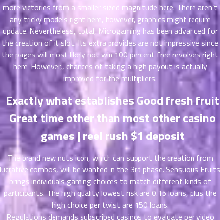
ตอน
more victories from a smaller sized magnitude here. There aren’t
ที่
any tricky models right here, however, graphics might require
าคม
update. Nevertheless, total, Microgaming has been advanced for
11
the creation of it slot. Its extra provides are not impressive since
ตอน
6
the pages will most likely not win 100 percent free revolves right
ที่
here.
However,, chances of taking a high payout is actually
าคม
improved for the multipliers.
12
ตอน
6
Exactly what establishes Good fresh fruit
ที่
าคม
Great time other than most other casino
13
games | reel rush $1 deposit
ตอน
6
ที่
The brand new nuts icon, which can support the creation from
าคม
14
lucrative combos, will be wanted in the 3rd phase. Sensuous Fruits
ตอน
6
brings individuals gaming choices to match different kinds of
ที่
participants. The high quality lowest risk are 0.15 loans, plus the
าคม
high choice per twist are 150 loans.
15
Regulations demands subscribed casinos to evaluate per video