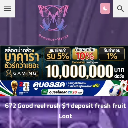
Chapter
List
1
หน้าแรก
ตอน
ที่
ายน
หมวดมังงะ
2
ตอน
ที่
เกาหลี
ายน
3
ตอน
รายชื่อมังงะ Romance
ที่
คม
4
26
672 Good reel rush $1 deposit fresh fruit
ตอน
จีน
Loot
ที่
คม
5
26