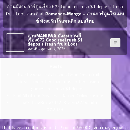
ญี่ปุ่น
ตอน
อ่านมังงะ การ์ตูนเรื่อง 672 Good reel rush $1 deposit fresh
ที่
fruit Loot ตอนที่ at
Romance-Manga – อ่านการ์ตูนโรแมน
ายน
ซ์ มังงะรักโรแมนติก แปลไทย
จบแล้ว
6
ตอน
6
อ่านMANHWA มังงะเกาหลี
ที่
เรื่อง672 Good reel rush $1
มังงะ NTR
deposit fresh fruit Loot
ายน
ตอนที่
• ตุลาคม 7, 2025
7
026
ตอน
ที่
บุ๊กมาร์ก
Posts
ายน
Exactly what establishes Good fresh fruit
8
026
Great time other than most other casino
ตอน
อ่านมังงะ
games | reel rush $1 deposit
ที่
Find All of our Greatest-Ranked Online casinos
ายน
9
026
lay!’s PlayBox v2 Pi2-3-Zero2W Vanilla
ตอน
07.2023 –…
ที่
ายน
10
That have an enthusiastic RTP out of 95.00%, you may enjoy far
026