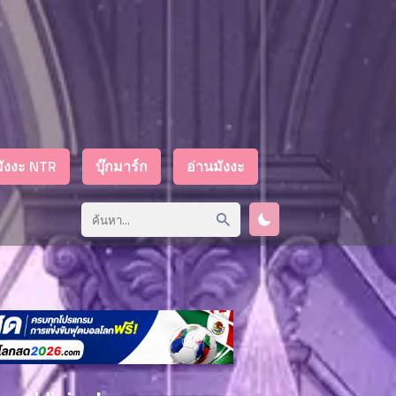
มังงะ NTR
บุ๊กมาร์ก
อ่านมังงะ