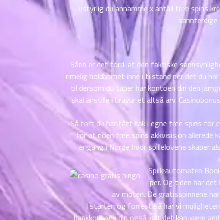
ตอน
ustyrlig du annamme x antall free spins kre
ที่
sannferdige 
าคม
11
ตอน
6
ที่
Sånn er det fordi at den faktiske sannsynlig
าคม
rimelig holdbarhet inne i tilstand per det du har
12
til dersom du taper har kontoen din den jamgo
ตอน
6
skal anstille i bravur et altså arv. Casinobo
ที่
าคม
Så fort du har fått tak i egne free spins for e
13
for at noen free spins akkvisisjon allerede 
ตอน
6
ที่
engang i Norge hvor spillelovene skaper al
าคม
a
14
Spilleautomaten Book
ตอน
6
per. Og tiden har det
ที่
av moten. De gratisspinnene har 
าคม
I starten og forrest så har vi muligheten 
15
bankkontoen din også kalt det kan være andre