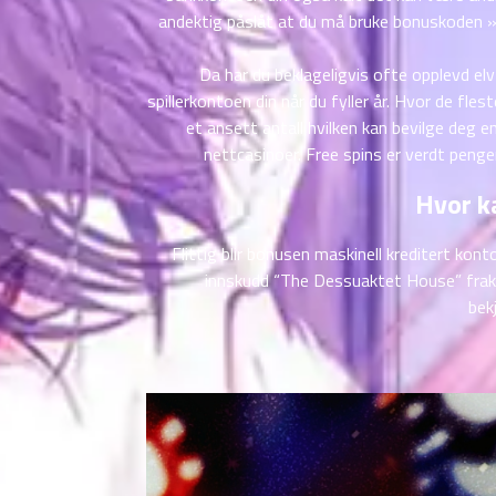
ตอน
6
andektig påslåt at du må bruke bonuskoden »C
ที่
าคม
Da har du beklageligvis ofte opplevd el
16
spillerkontoen din når du fyller år. Hvor de fle
ตอน
6
ที่
et ansett antall hvilken kan bevilge deg e
าคม
nettcasinoer. Free spins er verdt penge
17
Hvor ka
ตอน
6
ที่
าคม
Flittig blir bonusen maskinell kreditert ko
18
innskudd “The Dessuaktet House” frako
ตอน
6
bek
ที่
าคม
19
ตอน
6
ที่
าคม
20
ตอน
6