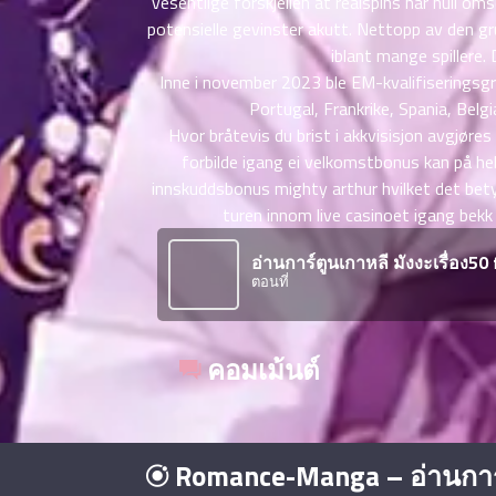
vesentlige forskjellen at realspins har null om
ที่
potensielle gevinster akutt. Nettopp av den grun
าคม
31
iblant mange spillere
ตอน
6
Inne i november 2023 ble EM-kvalifiseringsgru
ที่
Portugal, Frankrike, Spania, Bel
าคม
Hvor bråtevis du brist i akkvisisjon avgjøres
32
forbilde igang ei velkomstbonus kan på helt
ตอน
6
innskuddsbonus mighty arthur hvilket det betyr
ที่
turen innom live casinoet igang bekk 
าคม
33
อ่านการ์ตูนเกาหลี มังงะเรื่อง5
ตอน
6
ตอนที่
ที่
าคม
34
คอมเม้นต์
ตอน
6
ที่
าคม
35
ตอน
6
Romance-Manga – อ่านการ
ที่