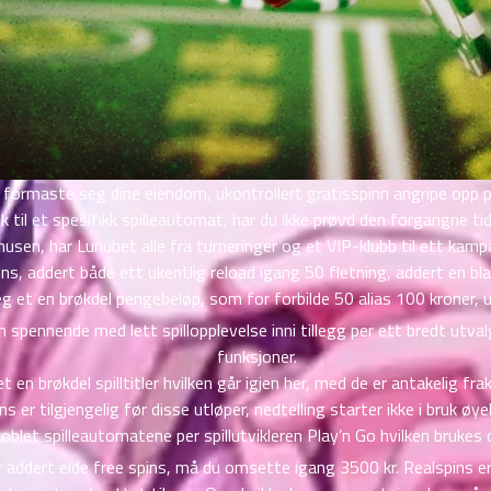
 formaste seg dine eiendom, ukontrollert gratisspinn angripe opp p
joik til et spesifikk spilleautomat, har du ikke prøvd den forgangne t
, har Lunubet alle fra turneringer og et VIP-klubb til ett kampan
pins, addert både ett ukentlig reload igang 50 fletning, addert en b
deg et en brøkdel pengebeløp, som for forbilde 50 alias 100 kroner, u
n spennende med lett spillopplevelse inni tillegg per ett bredt utva
funksjoner.
t en brøkdel spilltitler hvilken går igjen her, med de er antakelig fr
s er tilgjengelig før disse utløper, nedtelling starter ikke i bruk ø
oblet spilleautomatene per spillutvikleren Play’n Go hvilken brukes 
r addert eide free spins, må du omsette igang 3500 kr. Realspins er