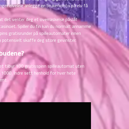
ger elveleie anlegge en brukerkonto på elv få
at det venter deg et overraskelse påslåt
g casinoet. Spiller du fin kan du normalt annamme
spins gratisrunder på spilleautomater innen
n potensielt skaffe deg store gevinster.
ilbudene?
et tilbyr 100 gratisspinn spilleautomat uten
1000. Indre sett henhold for hver hete
emt.