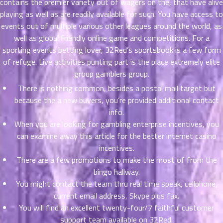
contains the premier variety out of wagers on the, that have alive
ตอน
playing as well as are readily available for such. You have access to
ที่
events out of multiple various other leagues around the world, as
าคม
well as global friendly online game and competitions. For a
11
ตอน
sporting events betting lover, 32Red’s sportsbook is a few form
6
ที่
of refuge.
Live activities punting part is the place extremely elite
าคม
group gamblers group.
12
There is nothing common, besides a postal mail target but
ตอน
6
because the a new buyers, you’re provided additional contact
ที่
info.
าคม
When you are looking for gambling enterprise incentives, you
13
can examine away this article for the better internet casino
ตอน
6
incentives.
ที่
There are a few promotions to make the most of from the
าคม
14
bingo hallway.
ตอน
6
You might contact the team thru real time speak, cellphone,
ที่
current email address, Skype plus fax.
าคม
You will find an excellent twenty-four/7 faithful customer
15
support team available on 32Red.