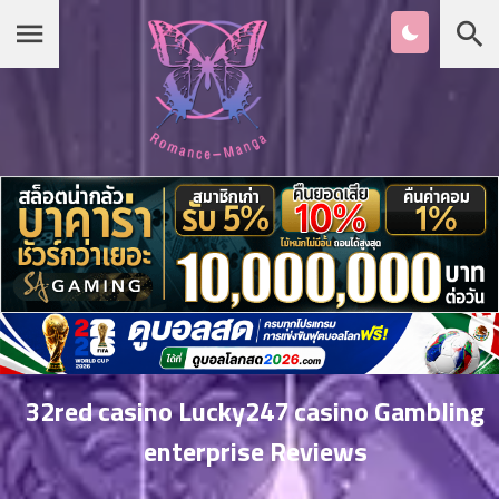
Chapter
List
1
หน้าแรก
ตอน
ที่
ายน
หมวดมังงะ
2
ตอน
ที่
เกาหลี
ายน
3
ตอน
รายชื่อมังงะ Romance
ที่
คม
4
26
32red casino Lucky247 casino Gambling
ตอน
จีน
enterprise Reviews
ที่
คม
5
26