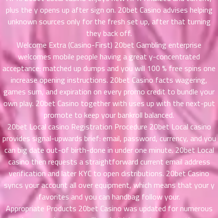
ที่
plus the y opens up after sign on. 20bet Casino advises helping
าคม
unknown sources only for the fresh set up, after that turning
26
they back off.
ตอน
6
Welcome Extra (Casino-First) 20bet Gambling enterprise
ที่
welcomes mobile people having a great y-concentrated
าคม
acceptance: matched up dumps and you will 100 % free spins one
27
ตอน
increase opening instructions. 20bet Casino facts wagering,
6
ที่
games sum, and expiration on every promo credit to bundle your
าคม
own play. 20bet Casino together with uses up with the next-put
28
promote to keep your bankroll balanced.
ตอน
6
20bet Local casino Registration Procedure 20bet Local casino
ที่
provides signal-upwards brief: email, password, currency, and you
าคม
can big date out-of birth-done in under one minute. 20bet Local
29
casino then requests a straightforward current email address
ตอน
6
verification and later KYC to open distributions. 20bet Casino
ที่
syncs your account all over equipment, which means that your y
าคม
favorites and you can handbag follow your.
30
ตอน
Appropriate Products 20bet Casino was updated for numerous
6