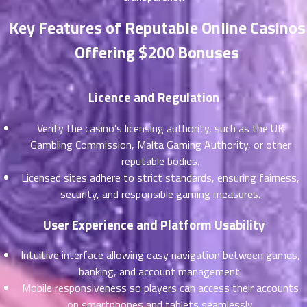
ที่
Key Features of Reputable Online Casinos
าคม
21
Offering $200 Bonuses
ตอน
6
ที่
าคม
Licence and Regulation
22
ตอน
6
Verify the casino’s licensing authority, such as the UK
ที่
Gambling Commission, Malta Gaming Authority, or other
าคม
reputable bodies.
23
Licensed sites adhere to strict standards, ensuring fairness,
ตอน
6
ที่
security, and responsible gaming measures.
าคม
User Experience and Platform Usability
24
ตอน
6
ที่
Intuitive interface allowing easy navigation between games,
าคม
banking, and account management.
25
Mobile responsiveness so players can access their accounts
ตอน
6
on smartphones and tablets seamlessly.