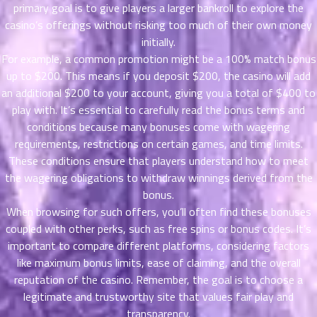
ตอน
6
primary goal is to give players a larger bankroll to explore the
ที่
casino’s offerings without risking too much of their own money
าคม
initially.
16
For example, a common promotion might be a 100% match bonus
ตอน
6
up to $200. This means if you deposit $200, the casino will add
ที่
an additional $200 to your account, giving you a total of $400 to
าคม
play with. It’s essential to carefully read the bonus terms and
17
conditions because many bonuses come with wagering
ตอน
6
ที่
requirements, restrictions on certain games, and time limits.
าคม
These conditions ensure that players understand how to meet
18
the wagering obligations to withdraw winnings derived from the
ตอน
6
bonus.
ที่
When browsing for such offers, you’ll often find these bonuses
าคม
coupled with other perks, such as free spins or bonus codes. It’s
19
important to compare different platforms, considering factors
ตอน
6
like maximum bonus limits, ease of claiming, and the overall
ที่
reputation of the casino. Remember, the goal is to choose a
าคม
legitimate and trustworthy site that values fair play and
20
transparency.
ตอน
6