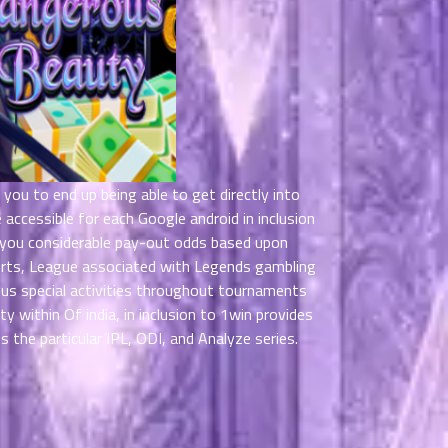
 you to end up being able to get directly into
accessible for each Google android in inclusion
fer you considerable pay-out odds based upon
esports, League associated with Legends gambling
lus special activities throughout tournaments
ty within Of india, in inclusion to 1win provides
the particular IPL, ODI, and Analyze series.