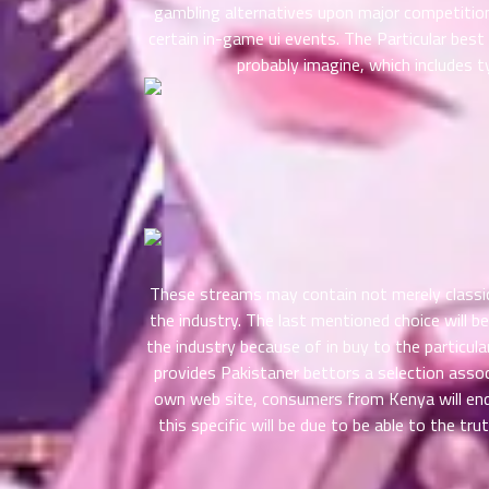
gambling alternatives upon major competitio
าคม
certain in-game ui events. The Particular best
36
probably imagine, which includes 
ตอน
6
ที่
าคม
37
ตอน
6
ที่
าคม
38
ตอน
6
ที่
These streams may contain not merely classic
าคม
the industry. The last mentioned choice will 
39
the industry because of in buy to the particula
ตอน
6
provides Pakistaner bettors a selection asso
ที่
own web site, consumers from Kenya will end 
าคม
this specific will be due to be able to the t
40
ตอน
6
ที่