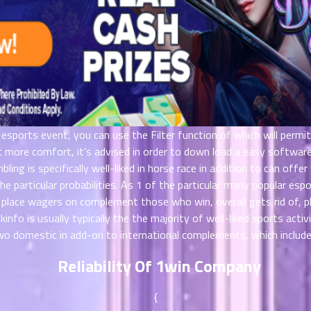
 esports event, you can use the Filter function of which will permit
 more comfort, it’s advised in order to down load a easy software 
bling is specifically well-liked in horse race in addition to can of
 the particular probabilities. As 1 of the particular many popular 
n place wagers on complement those who win, overall gets rid of, p
nfo is usually typically the the majority of well-liked sports activi
o domestic in add-on to international complements, which includes 
Reliability Of 1win Company
{