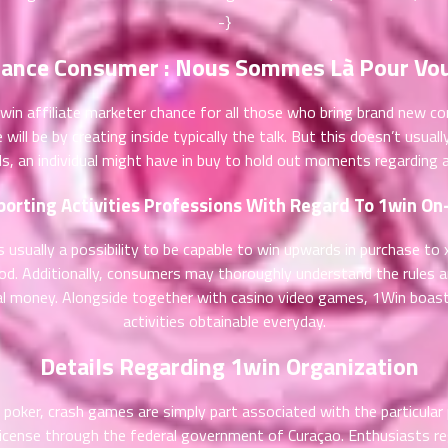
-}
tance Consumer : Nous Sommes Là Pour Vou
1win affiliate marketer chance for all those who bring brand new co
will be by creating inside typically the talk. But this doesn’t usual
ds, an individual might have in buy to hold out moments regarding a 
orting Activities Professions With Regard To 1win On
 is usually a possibility to be capable to win upwards in purchase to
iod. Additionally, consumers may thoroughly understand the rules a
 real money. Alongside together with casino video games, 1Win boast
activities obtainable everyday.
Details Regarding 1win Organization
poker, crash games are simply part associated with the particular p
license through the federal government of Curaçao. Enthusiasts reg