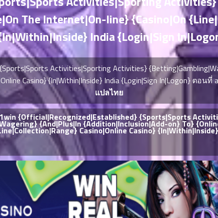
ports|Sports Activities|Sporting Activitie
e|On The Internet|On-line} {Casino|On {Line
{In|Within|Inside} India {Login|Sign In|Logo
 {Sports|Sports Activities|Sporting Activities} {Betting|Gambling|Wa
Online Casino} {In|Within|Inside} India {Login|Sign In|Logon} ตอนที่ 
แปลไทย
1win {Official|Recognized|Established} {Sports|Sports Activit
|Wagering} {And|Plus|In {Addition|Inclusion|Add-on} To} {Onli
Line|Collection|Range} Casino|Online Casino} {In|Within|Inside}