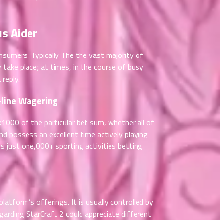
s Aider
nsumers. Typically The the vast majority of
ly take place; at times, in the course of busy
reply.
-line Wagering
 x1000 of the particular bet sum, whether all of
nd possess an excellent time actively playing
s just one,000+ sporting activities betting
latform’s offerings. It is usually controlled by
arding StarCraft 2 could appreciate different