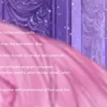
ctivities enthusiasts.
retain the excitement alive.
ets in order to several wild curveballs.
ified software program companies.
tivities events, which include cricket, which
s together with promotional offers upon the