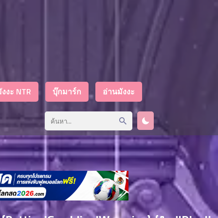
มังงะ NTR
บุ๊กมาร์ก
อ่านมังงะ