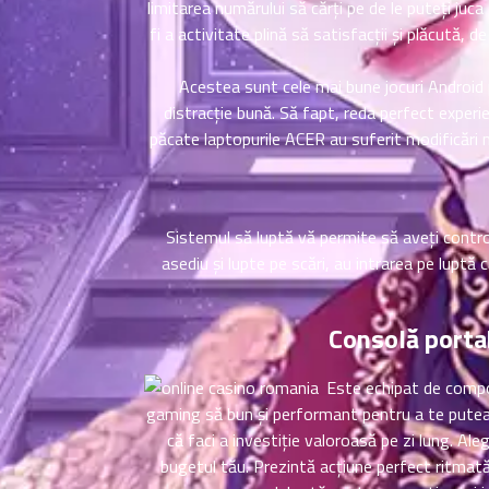
ตอน
6
limitarea numărului să cărți pe de le puteți juca
ที่
fi a activitate plină să satisfacții și plăcută, 
าคม
16
Acestea sunt cele mai bune jocuri Android 
ตอน
6
distracție bună. Să fapt, reda perfect experi
ที่
păcate laptopurile ACER au suferit modificări m
าคม
17
ตอน
6
ที่
Sistemul să luptă vă permite să aveți control
าคม
asediu și lupte pe scări, au intrarea pe lupt
18
ตอน
6
ที่
Consolă porta
าคม
19
Este echipat de compon
ตอน
6
ที่
gaming să bun și performant pentru a te putea 
าคม
că faci a investiție valoroasă pe zi lung. A
20
bugetul tău. Prezintă acțiune perfect ritmată
ตอน
6