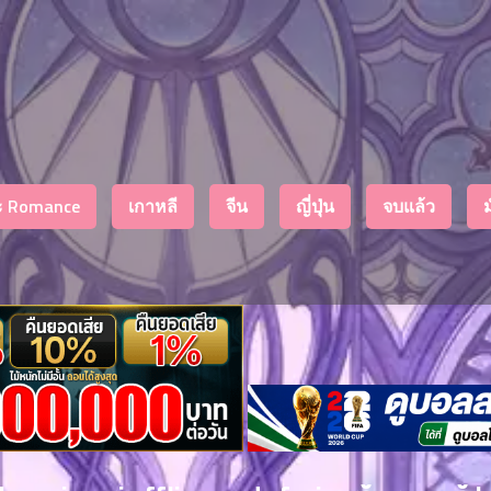
งะ Romance
เกาหลี
จีน
ญี่ปุ่น
จบแล้ว