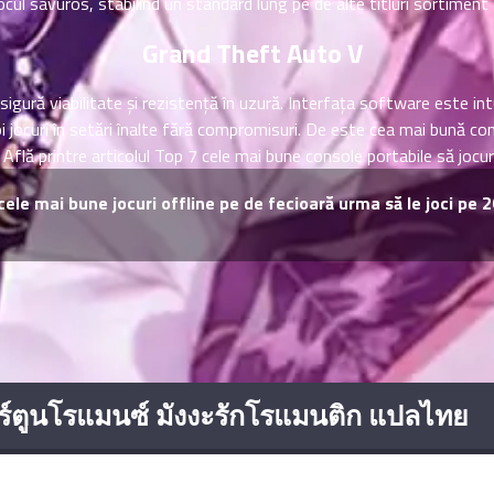
ocul savuros, stabilind un standard lung pe de alte titluri sortimen
Grand Theft Auto V
igură viabilitate și rezistență în uzură. Interfața software este intu
 jocuri în setări înalte fără compromisuri. De este cea mai bună co
flă printre articolul Top 7 cele mai bune console portabile să jocur
 cele mai bune jocuri offline pe de fecioară urma să le joci pe 
์ตูนโรแมนซ์ มังงะรักโรแมนติก แปลไทย
ซีรีย์จีน พากย์ไทย
มังงะยอดนิยม
โดจิน
มังงะ