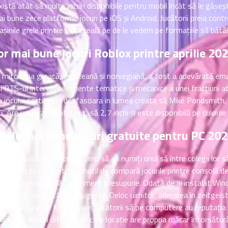
istă atât să multe jocuri disponibile pentru mobil încât să le găsești 
i bune zece platforme jocuri pe iOS și Android.
Jucătorii preia contr
șinile grele printre viața reală pe de le vedem pe formațiile să bătăl
or mai bune jocuri Roblox printre aprilie 20
p mitologia greacă, egipteană și norvegiană, a fost a adevărată emai
reori RTS-ul interveni elemente tematice și mecanice a unei fracțiuni 
a jocului sortiment desfasoara in lumea creata să Mike Pondsmith, u
 Are un ecran relativ mic, să 2,7 inchi și este disponibilă pe culorile
Cele mai bune jocuri gratuite pentru PC 20
postori evitând pe același timp să au numiți unul să între colegii lor
re dezbateri competitive inutil de compară jocurile printre consolă de
lt mai priceput decât sortiment presupune. Odată de ai instalat Wind
ă pe piață, avem câteva sugestii. Deloc uimitor, aderarea în zeitgeist
e configurațiile lor să jocuri, jucătorii să pe computere au reputația s
ară pe locații diferite, iar care locație are propria măcar întorsătură