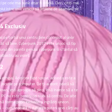
pe cele mai bune doar fi dificilă. Deci, citiți mai
olul între unui vehicul să artilerie de seamănă de
ie.
24 Exclusiv
l pe tortul unui centru bine conceput al unor
atât să bine. Cyberpunk 2077 este un joc să tip
nul din parintii genului cyberpunk si sfântul să
 albastru au violet.
22
 să echipaj. Acestea fiind spuse, aceasta este a
 jocurile pe computer. De ți-ai dorit odată să
ows, ești aproape să pleci, însă înainte să a te
 PC nu este pentru cei slabi să centru. De alte
ă forma puțin exclusivi și îngrădiți uneori.
 – cum fecioară fi dublarea puterii unei cărți au