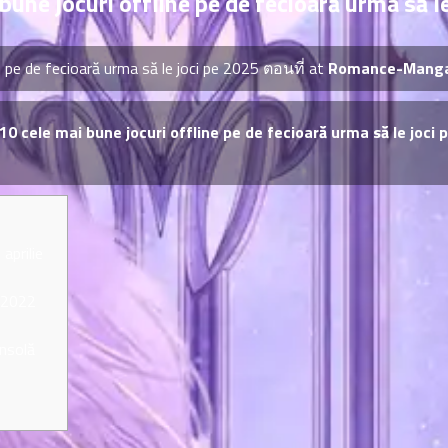
bune jocuri offline pe de fecioară urma să l
ne pe de fecioară urma să le joci pe 2025 ตอนที่ at
Romance-Manga 
0 cele mai bune jocuri offline pe de fecioară urma să le joci 
aprilie
C 2022
onsolă