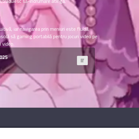
t străduiesc să-îndrumare atingă.
itivă, iar navigarea prin meniuri este fluidă.
nsolă să gaming portabilă pentru jocuri video pe
i video.
2025