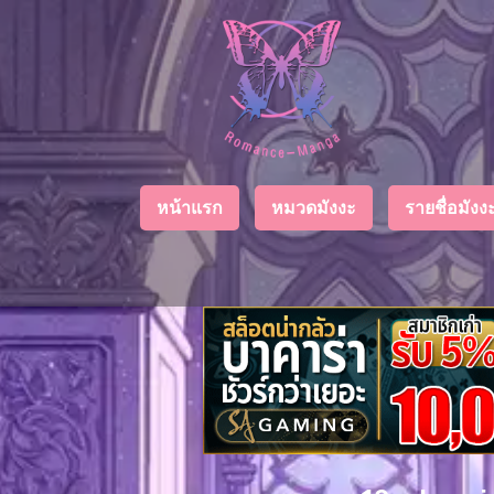
Chapter
List
1
ตอน
ที่
ายน
2
หน้าแรก
หมวดมังงะ
รายชื่อมัง
ตอน
ที่
ายน
3
ตอน
ที่
คม
4
26
ตอน
ที่
คม
5
26