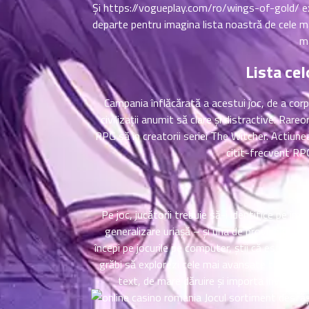
Și
https://vogueplay.com/ro/wings-of-gold/
ex
ตอน
ที่
departe pentru imagina lista noastră de cele ma
าคม
ma
11
Lista cel
ตอน
6
ที่
าคม
Campania înflăcărată a acestui joc, de a cor
12
civilizații anumit să clare și distractive. Ra
ตอน
6
RPG să în creatorii seriei The Witcher. Actiune
ที่
citit-frecvent RPG.
าคม
13
ตอน
6
ที่
Pe joc, jucătorii trebuie să-i identifice pe im
าคม
generalizare uriașă – și una de provine print
14
începi pe jocurile pe computer, știi că este mu
ตอน
6
grăbi să explorezi cele mai avansate titluri s
ที่
text, de mare dăruire și importa investit p
าคม
15
Jocul sortiment desfășo