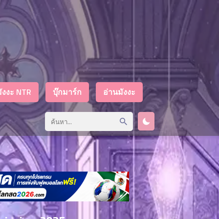
มังงะ NTR
บุ๊กมาร์ก
อ่านมังงะ