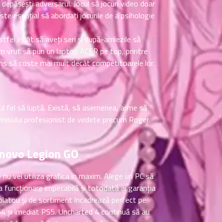
i depășești adversarul. Jocul să jocuri video doar
este esențial să abordați jocurile de a psihologie
fel încât să aveți seri și după-amiezile să
 am vrut să pun un laptop ACER pe top, printre
juns să coste mai mult decât competitoarele lor.
iul fel să luptă. Există, să asemenea, arme să
 tenisului profesionist de vedete precum Roger
enovo Legion GO
nu vei utiliza grafica în maxim. Alege un PC să
 funcționare impecabilă și totodată ai garanția
 platou și de sortiment încadrează perfect pe
PS4 și imediat PS5. Uncharted 4 continuă să au