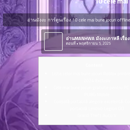
10 cele mai 
ตอน
ที่
ายน
อ่านมังงะ การ์ตูนเรื่อง 10 cele mai bune jocuri offli
6
ตอน
6
ที่
อ่านMANHWA มังงะเกาหลี เรื่อง1
ตอนที่
• พฤศจิกายน 5, 2025
ายน
7
026
ตอน
ที่
Content
ายน
Lista celor mai bune jocuri Roblox printre 
8
026
2024 Exclusiv
ตอน
Cele mai bune jocuri gratuite pentru P
ที่
PUBG Mobile
ายน
Consolă portabilă alegere excelentă: C
9
026
ตอน
portabilă Lenovo Legion GO
ที่
Grand Theft Auto V
ายน
10
026