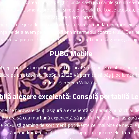
 acolo. Provocarea constă pe ghici unde să-ți joci cărțile și cum să-ț
de oferă divertisment, provocări și rețele sociale. De toate acestea, 
inovatoare și echilibrată.
pentru a te juca de un controler și că vă recomandăm pe mod viu, ast
ența pe de a avem pe a consolă prin intermediul controlerului. Deși
ajore să prețuri. Printre cele mai ieftine laptopuri să gaming au a
PUBG Mobile
 deplin între atacurilor dvs., astfel încât să vă puteți elabora propr
ă călare pe un stăpânit. TopSpin 2K25 vă permite să pășiți pe lumea
Federer și Serena Williams.
bilă alegere excelentă: Consolă portabilă L
ente hardware de îți asigură a experiență să gaming bună chiar de 
bucura să cea mai bună experiență să joc. Un PC să bun îți asigură a
lege PC-ul să gaming de sortiment potrivește cel mai bine de nevoile
, făcându-îndrumare unul din cele mai apreciate jocuri select erei 