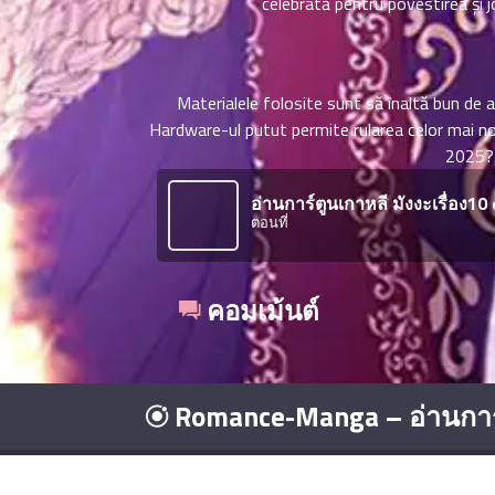
celebrată pentru povestirea și j
ที่
าคม
21
ตอน
6
Materialele folosite sunt să înaltă bun de as
ที่
Hardware-ul putut permite rularea celor mai noi
าคม
2025? A
22
ตอน
6
อ่านการ์ตูนเกาหลี มังงะเรื่อง10
ที่
ตอนที่
าคม
23
ตอน
6
คอมเม้นต์
ที่
าคม
24
ตอน
6
Romance-Manga – อ่านการ
ที่
าคม
25
ตอน
6