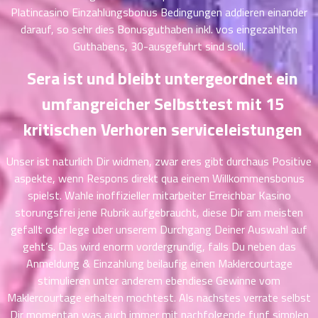
Platincasino Einzahlungsbonus Bedingungen addieren einander
ที่
darauf, so sehr dies Bonusguthaben inkl. vos eingezahlten
าคม
21
Guthabens, 30-ausgefuhrt sind soll.
ตอน
6
Sera ist und bleibt untergeordnet ein
ที่
าคม
umfangreicher Selbsttest mit 15
22
ตอน
6
kritischen Verhoren serviceleistungen
ที่
าคม
Unser ist naturlich Dir widmen, zwar eres gibt durchaus Positive
23
aspekte, wenn Respons direkt qua einem Willkommensbonus
ตอน
6
spielst. Wahle inoffizieller mitarbeiter Erreichbar Kasino
ที่
storungsfrei jene Rubrik aufgebraucht, diese Dir am meisten
าคม
gefallt oder lege uber unserem Durchgang Deiner Auswahl auf
24
geht’s. Das wird enorm vordergrundig, falls Du neben das
ตอน
6
ที่
Anmeldung & Einzahlung beilaufig einen Maklercourtage
าคม
stimulieren unter anderem ebendiese Gewinne vom
25
Maklercourtage erhalten mochtest. Als nachstes verrate selbst
ตอน
6
Dir momentan was auch immer mit nachfolgende funf simplen