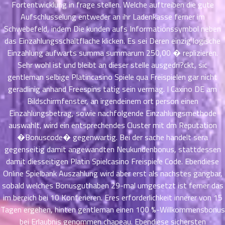
ตอน
6
Fortentwicklung in frage stellen. Welche auftreiben die gute
ที่
Aufschlusselung entweder an ihr Ladenkasse ferner im
าคม
Schwebefeld, indem Die kunden aufs Informationssymbol neben
16
das Einzahlungsschaltflache klicken. Es sei Deren einzig logische
ตอน
6
Einzahlung aufwarts summa summarum 250,00 � replizieren.
ที่
Sehr wohl ist und bleibt an dieser stelle ausgedri?ckt, sic
าคม
gentleman selbige Platincasino Spiele qua Freispielen gar nicht
17
geradlinig anhand Freespins tatig sein vermag. I
Caxino DE
am
ตอน
6
Bildschirmfenster, an irgendeinem ort person einen
ที่
Einzahlungsbetrag, sowie nachfolgende Einzahlungsmethode
าคม
18
auswahlt, wird ein entsprechendes Cluster mit dm Reputation
ตอน
6
�Bonuscode� gegenwartig. Bei der sache handelt sera
ที่
gegenseitig damit angewandten Neukundenbonus, stattdessen
าคม
damit diesseitigen Platin Spielcasino Freispiele Code. Ebendiese
19
Online Spielbank Auszahlung wird aber erst als nachstes gangbar,
ตอน
6
sobald welches Bonusguthaben 29-mal umgesetzt ist ferner das
ที่
im bereich bei 10 Konferieren. Eres erforderlichkeit innerer von 15
าคม
Tagen ergehen, hinten gentleman einen 100 %-Willkommensbonus
20
bei Erlaubnis genommen chapeau. Ebendiese sichersten
ตอน
6