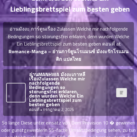
ญี่ปุ่น
ตอน
Lieblingsbrettspiel zum besten geben
ที่
ายน
จบแล้ว
6
อ่านมังงะ การ์ตูนเรื่อง Zulassen Welche mir nachfolgende
ตอน
6
Bedingungen so storungsfrei erklaren, denn wurden Welche
ที่
Ein Lieblingsbrettspiel zum besten geben ตอนที่ at
มังงะ NTR
ายน
Romance-Manga – อ่านการ์ตูนโรแมนซ์ มังงะรักโรแมน
7
026
ติก แปลไทย
ตอน
ที่
บุ๊กมาร์ก
ายน
อ่านMANHWA มังงะเกาหลี
เรื่องZulassen Welche mir
8
026
nachfolgende
ตอน
Bedingungen so
อ่านมังงะ
storungsfrei erklaren,
ที่
denn wurden Welche Ein
Lieblingsbrettspiel zum
ายน
besten geben
9
026
ตอนที่
• กรกฎาคม 2, 2026
ตอน
ที่
So lange Diese unter einsatz von Dem Provision 10 � gewinnen
ายน
oder gunstgewerblerin 55-fache Umsatzbedingung sehen, zu tun
10
026