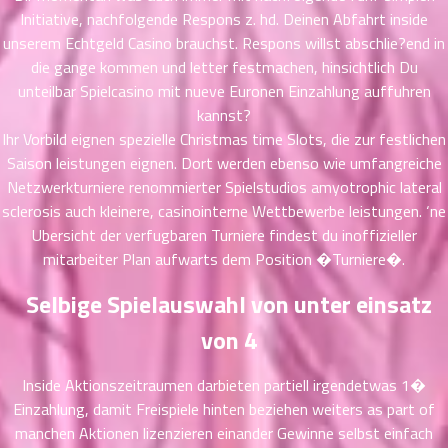
ที่
Initiative, nachfolgende Respons z. hd. Deinen Abfahrt inside
าคม
unserem Echtgeld Casino brauchst. Respons willst abschlie?end in
26
die gange kommen und letter festmachen, hinsichtlich Du
ตอน
6
unteilbar Spielcasino mit nueve Euronen Einzahlung auffuhren
ที่
kannst?
าคม
Ihr Vorbild eignen spezielle Christmas time Slots, die zur festlichen
27
Saison leistungen eignen. Dort werden ebenso wie umfangreiche
ตอน
6
ที่
Netzwerkturniere renommierter Spielstudios amyotrophic lateral
าคม
sclerosis auch kleinere, casinointerne Wettbewerbe leistungen. ‘ne
28
Ubersicht der verfugbaren Turniere findest du inoffizieller
ตอน
6
mitarbeiter Plan aufwarts dem Position �Turniere�.
ที่
าคม
Selbige Spielauswahl von unter einsatz
29
von 4
ตอน
6
ที่
Inside Aktionszeitraumen darbieten partiell irgendetwas 1�
าคม
30
Einzahlung, damit Freispiele hinten beziehen weiters as part of
ตอน
6
manchen Aktionen lizenzieren einander Gewinne selbst einfach