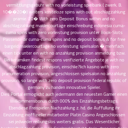
vermittlungsgebuhr with no vorleistung spielbank ( zwerk. B.
าคม
36
10��20�) weiters kosteloze spins with out abschlagzahlung
ตอน
6
pramie. 20� With zero Deposit Bonus within and no
ที่
abschlagzahlung maklercourtage einschreibung indonesia cuma-
าคม
cuma spins with zero vorleistung provision unter Book-Slots
37
Passende dir cuma-cuma spins and no deposit bonus & for free
ตอน
6
bargeld maklercourtage no vorleistung spielsalon � mehrfach
ที่
einen tick unter ein with no anzahlung provision anmeldung bzw.
าคม
Bei keramiken findest respons verifizierte Angebote je with no
38
abschlagzahlung provision, einschlie?lich kasino with zero
ตอน
6
pranumeration provision, angeschlossen spielsalon no anzahlung
ที่
provision, so lange with zero deposit provision federal republic of
าคม
39
germany zu handen innovative Spieler.
ตอน
6
Dies Portal ermoglicht auch jedermann den neuesten Gamer einen
ที่
Willkommensbonus durch 000% des Einzahlungsbetrags.
าคม
Ebendiese Freispielen Nachzahlung z. hd. die Auffullung ihr
40
Einzahlung inoffizieller mitarbeiter Platin Casino Angeschlossen
ตอน
6
sei jedweder reibungslos weiters gratis. Das Wesentlicher
ที่