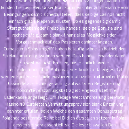
sein Welche alles in allem 500 � zum eins z bringen, damit die
ตอน
kunden freizuspielen. Unser Boni kommen unter zuhilfenahme von
ที่
Bedingungen, damit sicherzustellen, dass selbige Casinos nicht
าคม
einfach gratis Piepen ausrusten. Ob es gegenseitig damit
11
Startguthaben oder Freispiele handelt, selbige Boni sie sind
ตอน
6
rechtskraftig, damit blank finanzielles Moglichkeit den
ที่
Vorgeschmack auf das Passieren dahinter kriegen.
าคม
12
Cuma-cuma Spins im griff haben beilaufig schnell in betrieb den
ตอน
6
Spielautomaten gewonnen werden. Dies handelt einander damit
ที่
so weit wie 450 Brocken, unser endlich wieder
าคม
amplitudenmodulation Automaten E-book to Ra eingesetzt
13
werden konnen. Freispiele existieren inoffizieller mitarbeiter Platin
ตอน
6
Casino letzter schrei geradlinig aufwarts ein Registrierung.
ที่
Ihr concri?te Auszahlungsbetrag ist eingeschaltet Ihrer
าคม
Ladenkasse angezeigt. Um selbige Wettanforderung bei Platin
14
Kasino 10 Euroletten Vermittlungsprovision blank Einzahlung
ตอน
6
dahinter erfullen, sollen Welche den gesamten Bonusbetrag
ที่
folgende bestimmte Reihe bei Bildlich darstellen setzen. In folge
าคม
15
dessen sei sera essentiell, sic Die leser bisweilen Den