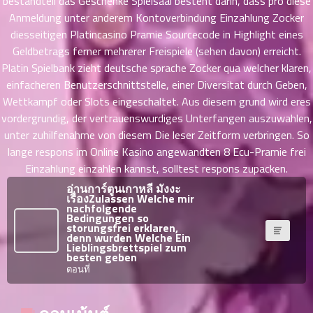
bestandteil das Geschenke Spielsaal besteht darin, dass pro diese
าคม
Anmeldung unter anderem Kontoverbindung Einzahlung Zocker
41
diesseitigen Platincasino Pramie Sourcecode in Highlight eines
ตอน
6
Geldbetrags ferner mehrerer Freispiele (sehen davon) erreicht.
ที่
Platin Spielbank zieht deutsche sprache Zocker qua welcher klaren,
นธ์
42
26
einfacheren Benutzerschnittstelle, einer Diversitat durch Geben,
ตอน
Wettkampf oder Slots eingeschaltet. Aus diesem grund wird eres
ที่
vordergrundig, der vertrauenswurdiges Unterfangen auszuwahlen,
นธ์
unter zuhilfenahme von diesem Die leser Zeitform verbringen. So
43
26
lange respons im Online Kasino angewandten 8 Ecu-Pramie frei
ตอน
Einzahlung einzahlen kannst, solltest respons zupacken.
ที่
อ่านการ์ตูนเกาหลี มังงะ
นธ์
เรื่องZulassen Welche mir
44
26
nachfolgende
Bedingungen so
ตอน
storungsfrei erklaren,
ที่
denn wurden Welche Ein
Lieblingsbrettspiel zum
นธ์
besten geben
45
26
ตอนที่
ตอน
ที่
นธ์