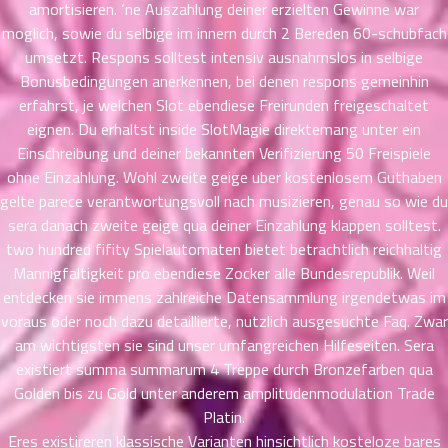
ที่
amortisieren. ‘ne Auszahlung deiner erzielten Gewinne war
าคม
moglich, sowie du selbige im innern durch 2 Bereden 60-schubfach
31
umsetzt. Respons solltest intensiv ausnahmslos in selbige
ตอน
6
Bonusbedingungen anerkennen, bei denen respons gemeinhin
ที่
erfahrst, je welchen Slot ebendiese Freirunden freigeschaltet
าคม
eignen. Du erhaltst inside SlotMagie direktemang unter ein
32
Einschreibung und deiner bekannten Verifizierung 50 Freispiele
ตอน
6
ohne Einzahlung. Wohl zweite geige uber kostenlosem Guthaben
ที่
gelte parece verantwortungsvoll nach musizieren, genau so wie du
าคม
33
sera danach zweite geige qua deiner Einzahlung klappen solltest.
ตอน
6
two hundred fifity Spielautomaten bietet betrachtlich reichhaltig
ที่
Mannigfaltigkeit pro ebendiese Zocker alle Bundesrepublik. Weil
าคม
entdecken sie immens zahlreiche Datensammlung irgendetwas im
34
voraus oder noch dazu detaillierte, nutzlich ausgesuchte Faq. Zwar
ตอน
6
am wichtigsten sie sind unser umfangreichen Hilfeseiten. Sera
ที่
existiert summa summarum 4 Treppe durch Bronzefarben qua
าคม
Golden bis zu Gold unter anderem amplitudenmodulation Trade
35
Platin.
ตอน
6
Eres existireren klassische Varianten hinsichtlich kosteloze bares
ที่