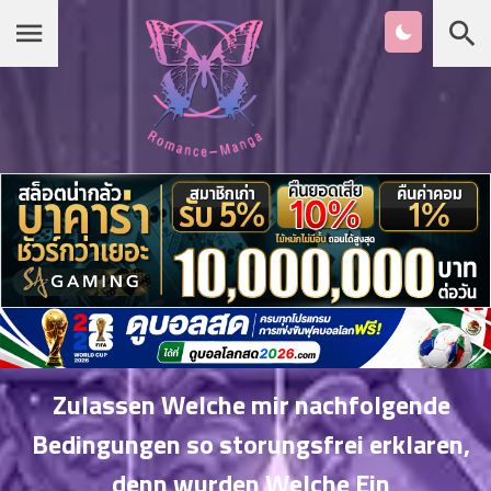
Chapter
List
1
หน้าแรก
ตอน
ที่
ายน
หมวดมังงะ
2
ตอน
ที่
เกาหลี
ายน
3
ตอน
รายชื่อมังงะ Romance
ที่
คม
4
26
Zulassen Welche mir nachfolgende
ตอน
จีน
Bedingungen so storungsfrei erklaren,
ที่
คม
denn wurden Welche Ein
5
26