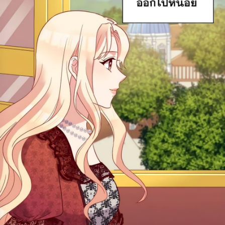
าคม
36
ตอน
6
ที่
าคม
37
ตอน
6
ที่
าคม
38
ตอน
6
ที่
าคม
39
ตอน
6
ที่
าคม
40
ตอน
6
ที่