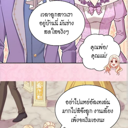
าคม
153
25
ตอน
ที่
าคม
154
25
ตอน
ที่
าคม
155
25
ตอน
ที่
าคม
156
5
ตอน
ที่
าคม
157
5
ตอน
ที่
าคม