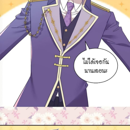
102
5
ตอน
ที่
ายน
103
5
ตอน
ที่
ายน
104
ตอน
ที่
ายน
105
ตอน
ที่
ายน
106
ตอน
ที่
ายน