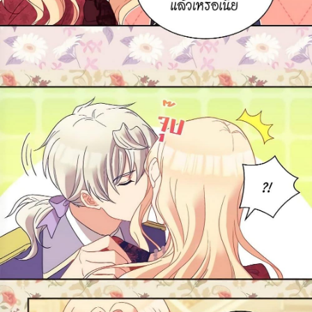
112
ตอน
ที่
ายน
113
ตอน
ที่
ายน
114
ตอน
ที่
ายน
115
ตอน
ที่
ายน
116
ตอน
ที่
ายน
117