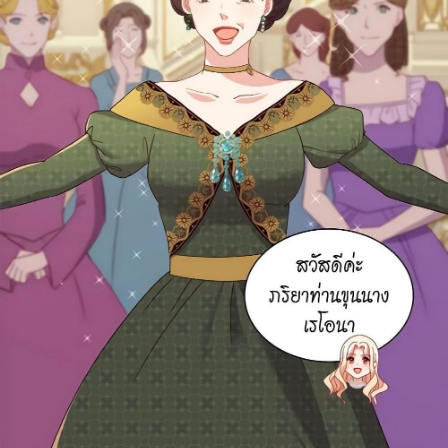
51
25
ตอน
ที่
ายน
52
5
ตอน
ที่
ายน
53
5
ตอน
ที่
ายน
54
5
ตอน
ที่
ายน
55
5
ตอน
ที่
ายน