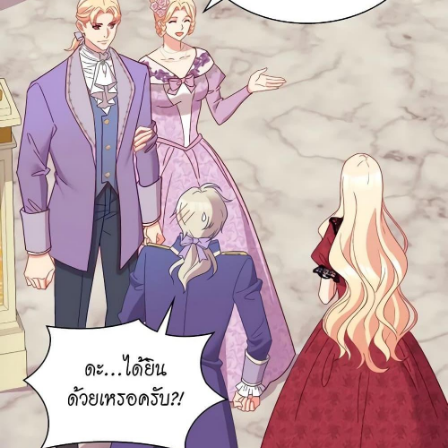
158
5
ตอน
ที่
าคม
159
5
ตอน
ที่
ายน
160
ตอน
ที่
ายน
161
ตอน
ที่
ายน
162
ตอน
ที่
ายน