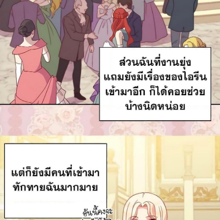
ที่
ายน
82
5
ตอน
ที่
ายน
83
5
ตอน
ที่
ายน
84
5
ตอน
ที่
ายน
85
5
ตอน
ที่
ายน
86
5
ตอน