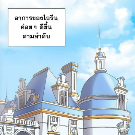
ที่
าคม
21
ตอน
6
ที่
าคม
22
ตอน
6
ที่
าคม
23
ตอน
6
ที่
าคม
24
ตอน
6
ที่
าคม
25
ตอน
6