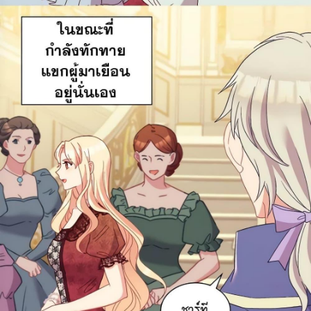
ายน
92
5
ตอน
ที่
ายน
93
5
ตอน
ที่
ายน
94
5
ตอน
ที่
ายน
95
5
ตอน
ที่
ายน
96
5
ตอน
ที่