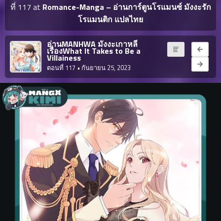
ญี่ปุ่น
ที่ 117 at
Romance-Manga – อ่านการ์ตูนโรแมนซ์ มังงะรัก
ตอน
โรแมนติก แปลไทย
ที่
ายน
จบแล้ว
6
อ่านMANHWA มังงะเกาหลี
เรื่องWhat It Takes to Be a
ตอน
6
Villainess
ที่
ตอนที่ 117
• กันยายน 25, 2023
มังงะ NTR
ายน
7
026
ตอน
ที่
บุ๊กมาร์ก
ายน
8
026
ตอน
อ่านมังงะ
ที่
ายน
9
026
ตอน
ที่
ายน
10
026