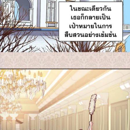
ที่
าคม
26
ตอน
6
ที่
าคม
27
ตอน
6
ที่
าคม
28
ตอน
6
ที่
าคม
29
ตอน
6
ที่
าคม
30
ตอน
6