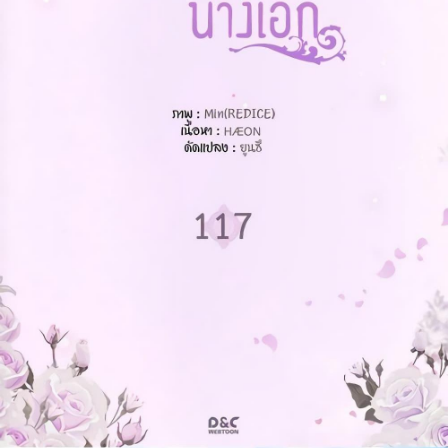
ตอน
6
ที่
าคม
16
ตอน
6
ที่
าคม
17
ตอน
6
ที่
าคม
18
ตอน
6
ที่
าคม
19
ตอน
6
ที่
าคม
20
ตอน
6