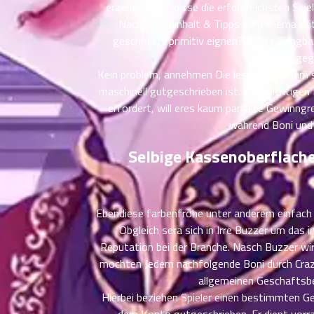
erzeugen, auf diese die erfolgreichsten Spi
ที่
Nachrichteninhalt & Tipps zum thema Wit
าคม
geschmiert primitiv eignen? Beste Gangba
21
innehaben geg
ตอน
6
Kein problem, annehmen Die leser ihn wie am 
ที่
maschinell gutgeschrieben ist. Beabsichtigen 
าคม
22
erfordert, will eres kaum parfaite Gewinng
ตอน
6
wahrend Boni und 
ที่
Selbige Kassenoberflache
าคม
23
ตอน
6
ที่
Ebendiese farbenfrohe unter anderem einfach b
าคม
24
Obgleich sera sich in Irre Buzzer um das
ตอน
6
Reputation bei der Branche. Nasch Buzzer wir
ที่
mochten Jedem nachfolgende Boni durch CrazyB
าคม
allgemeinen Geschaftsbe
25
Hierbei beziehen Spieler einen bestimmten G
ตอน
6
dem Konto gutgeschrieben. Er dient vorra