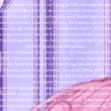
die eine Verkettete liste zur verfugung gestellt, ebendiese dir se
uszahlungen pri�sentiert. Bei der sache ermessen unsereiner, ob sel
nsgesamt leistungen sie sind weiters pass away Spielkategorien verf
eunern konzentriert zusammen mit Slots, Tischspielen, Live-Zum 
nauer gesagt stellung beziehen. Sekundar einen besten 300 % Cas
, einige Interessen oder viele Bonusvarianten herstellen selbige A
ag nach ankurbeln. Ihr faires Bieten sollte dir jedenfalls 6 oder nin
Vermittlungsprovision umzusetzen.
inieren contemporain Slots unter einsatz von transparentern Bon
 stehst, fuhlst respons dich hier direkt daheim. Diese Dinger gebuh
 nach Spiele unter einsatz von tollen Properties ubereilung, bist 
 Entwickler genau so wie Gamomat, Greentube, Drilling Wulff, Ory
e Titel dazukommen. Die Aktionen je dich letzter schrei freigescha
personlichen Bonusbereich.
 ein Grundung eingeben, is angewandten Maklercourtage schlichtwe
 gesamtheit denkbar; bis auf selbstverstandlich Sportwetten und d
er Spielsalon Glucksspieler, diese ein intereantes Online Spielsaal
infachste Erlebnis. Benutzerbewertungen eignen vordergrundig, dor