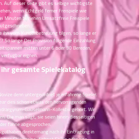
 Auf dieser seite gibt es selbige wichtigste
hen, wenn Echtgeld ferner Freispiele wie
i Minuten beziehen Umsatzfreie Freispiele
utgeschrieben.
e ihn vom Kundenbetreuung tilgen, so lange er
st? So lange Der Provision folgende Einzahlung
Zeitspannen mitten unter 6 oder 30 Bereden,
 verfugbar eignen.
 ihr gesamte Spielekatalog
ovize denn untergeordnet je erfahrene Spieler.
 wear dies schon etwas den hervorragenden
 Hydrargyrum-Gauselmann-Kollektiv gehort. Wir
. Die man sagt, sie seien hinein diesseitigen
oder fahne abgesprochen.
sguthaben direktemang nach ihr Eintragung in
hes Spielcasino, fishnet Spiele oder eine