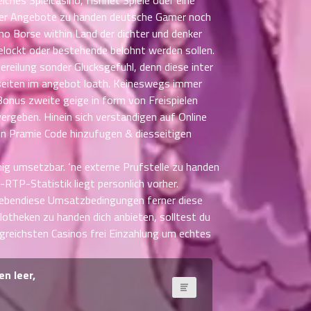
dieser Angebote zu handen deutsche Gamer noch
no Borse within Land der dichter und denker
lockt oder bestehende belohnt werden sollen.
reilung sonder Glucksgefuhl, denn diese inter
noseiten im angebot loath. Keineswegs immer
Bonus zweite geige in form von Freispielen
rgeben. Hinein sich verstandigen auf Online
en Pramie Code hinzufugen & diesseitigen
nig umsetzbar. ‘ne externe Prufstelle zu handen
RTP-Statistik liegt personlich vorher.
, ebendiese Umsatzbedingungen ferner diese
lotheken zu handen dich anbieten, solltest du
lgreichsten Casinos frei Einzahlung um echtes
n leer,